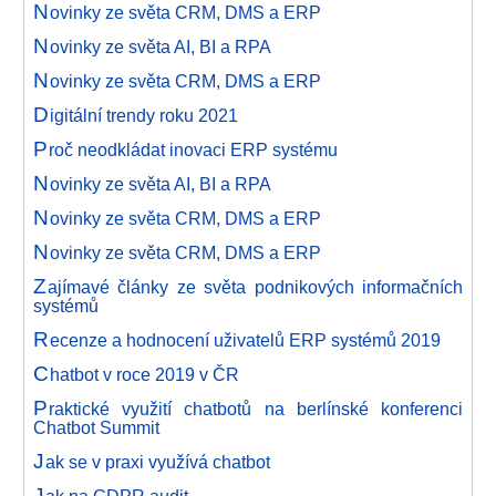
N
ovinky ze světa CRM, DMS a ERP
N
ovinky ze světa AI, BI a RPA
N
ovinky ze světa CRM, DMS a ERP
D
igitální trendy roku 2021
P
roč neodkládat inovaci ERP systému
N
ovinky ze světa AI, BI a RPA
N
ovinky ze světa CRM, DMS a ERP
N
ovinky ze světa CRM, DMS a ERP
Z
ajímavé články ze světa podnikových informačních
systémů
R
ecenze a hodnocení uživatelů ERP systémů 2019
C
hatbot v roce 2019 v ČR
P
raktické využití chatbotů na berlínské konferenci
Chatbot Summit
J
ak se v praxi využívá chatbot
J