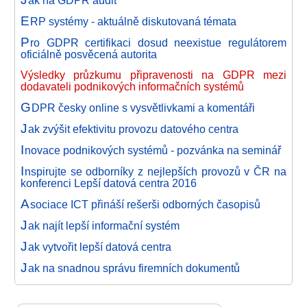
ak na GDPR audit
E
RP systémy - aktuálně diskutovaná témata
P
ro GDPR certifikaci dosud neexistue regulátorem
oficiálně posvěcená autorita
Výsledky průzkumu připravenosti na GDPR mezi
dodavateli podnikových informačních systémů
G
DPR česky online s vysvětlivkami a komentáři
J
ak zvýšit efektivitu provozu datového centra
I
novace podnikových systémů - pozvánka na seminář
I
nspirujte se odborníky z nejlepších provozů v ČR na
konferenci Lepší datová centra 2016
A
sociace ICT přináší rešerši odborných časopisů
J
ak najít lepší informační systém
J
ak vytvořit lepší datová centra
J
ak na snadnou správu firemních dokumentů