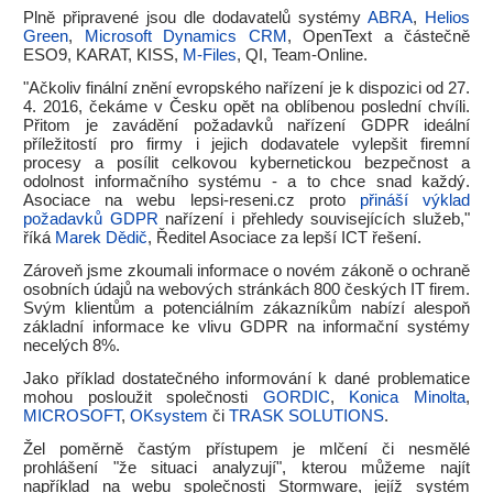
Plně připravené jsou dle dodavatelů systémy
ABRA
,
Helios
Green
,
Microsoft Dynamics CRM
, OpenText a částečně
ESO9, KARAT, KISS,
M-Files
, QI, Team-Online.
"Ačkoliv finální znění evropského nařízení je k dispozici od 27.
4. 2016, čekáme v Česku opět na oblíbenou poslední chvíli.
Přitom je zavádění požadavků nařízení GDPR ideální
příležitostí pro firmy i jejich dodavatele vylepšit firemní
procesy a posílit celkovou kybernetickou bezpečnost a
odolnost informačního systému - a to chce snad každý.
Asociace na webu lepsi-reseni.cz proto
přináší výklad
požadavků GDPR
nařízení i přehledy souvisejících služeb,"
říká
Marek Dědič
, Ředitel Asociace za lepší ICT řešení.
Zároveň jsme zkoumali informace o novém zákoně o ochraně
osobních údajů na webových stránkách 800 českých IT firem.
Svým klientům a potenciálním zákazníkům nabízí alespoň
základní informace ke vlivu GDPR na informační systémy
necelých 8%.
Jako příklad dostatečného informování k dané problematice
mohou posloužit společnosti
GORDIC
,
Konica Minolta
,
MICROSOFT
,
OKsystem
či
TRASK SOLUTIONS
.
Žel poměrně častým přístupem je mlčení či nesmělé
prohlášení "že situaci analyzují", kterou můžeme najít
například na webu společnosti Stormware, jejíž systém