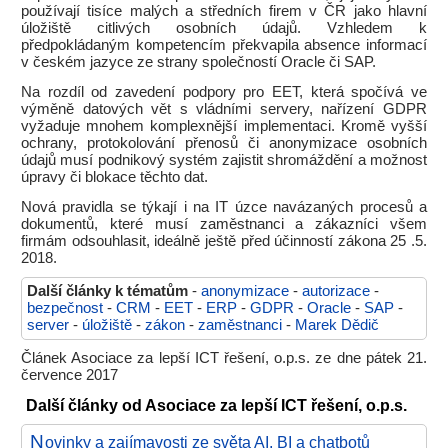
používají tisíce malých a středních firem v ČR jako hlavní
úložiště citlivých osobních údajů. Vzhledem k
předpokládaným kompetencím překvapila absence informací
v českém jazyce ze strany společností Oracle či SAP.
Na rozdíl od zavedení podpory pro EET, která spočívá ve
výměně datových vět s vládními servery, nařízení GDPR
vyžaduje mnohem komplexnější implementaci. Kromě vyšší
ochrany, protokolování přenosů či anonymizace osobních
údajů musí podnikový systém zajistit shromáždění a možnost
úpravy či blokace těchto dat.
Nová pravidla se týkají i na IT úzce navázaných procesů a
dokumentů, které musí zaměstnanci a zákazníci všem
firmám odsouhlasit, ideálně ještě před účinností zákona 25 .5.
2018.
Další články k tématům
-
anonymizace
-
autorizace
-
bezpečnost
-
CRM
-
EET
-
ERP
-
GDPR
-
Oracle
-
SAP
-
server
-
úložiště
-
zákon
-
zaměstnanci
-
Marek Dědič
Článek Asociace za lepší ICT řešení, o.p.s. ze dne pátek 21.
července 2017
Další články od Asociace za lepší ICT řešení, o.p.s.
N
ovinky a zajímavosti ze světa AI, BI a chatbotů