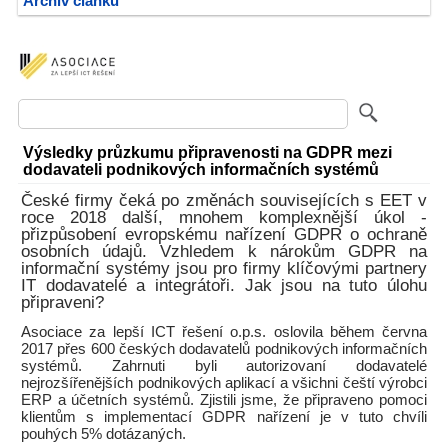
Archiv článků
Výsledky průzkumu připravenosti na GDPR mezi
dodavateli podnikových informačních systémů
České firmy čeká po změnách souvisejících s EET v
roce 2018 další, mnohem komplexnější úkol -
přizpůsobení evropskému nařízení GDPR o ochraně
osobních údajů. Vzhledem k nárokům GDPR na
informační systémy jsou pro firmy klíčovými partnery
IT dodavatelé a integrátoři. Jak jsou na tuto úlohu
připraveni?
Asociace za lepší ICT řešení o.p.s. oslovila během června
2017 přes 600 českých dodavatelů podnikových informačních
systémů. Zahrnuti byli autorizovaní dodavatelé
nejrozšířenějších podnikových aplikací a všichni čeští výrobci
ERP a účetních systémů. Zjistili jsme, že připraveno pomoci
klientům s implementací GDPR nařízení je v tuto chvíli
pouhých 5% dotázaných.