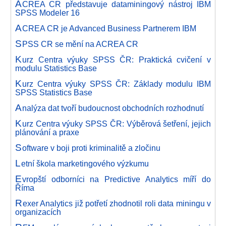
A
CREA CR představuje dataminingový nástroj IBM
SPSS Modeler 16
A
CREA CR je Advanced Business Partnerem IBM
S
PSS CR se mění na ACREA CR
K
urz Centra výuky SPSS ČR: Praktická cvičení v
modulu Statistics Base
K
urz Centra výuky SPSS ČR: Základy modulu IBM
SPSS Statistics Base
A
nalýza dat tvoří budoucnost obchodních rozhodnutí
K
urz Centra výuky SPSS ČR: Výběrová šetření, jejich
plánování a praxe
S
oftware v boji proti kriminalitě a zločinu
L
etní škola marketingového výzkumu
E
vropští odborníci na Predictive Analytics míří do
Říma
R
exer Analytics již potřetí zhodnotil roli data miningu v
organizacích