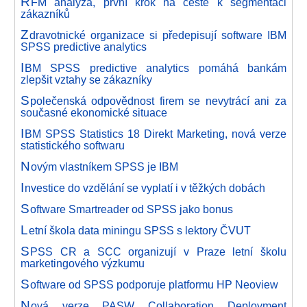
R
FM analýza, první krok na cestě k segmentaci
zákazníků
Z
dravotnické organizace si předepisují software IBM
SPSS predictive analytics
I
BM SPSS predictive analytics pomáhá bankám
zlepšit vztahy se zákazníky
S
polečenská odpovědnost firem se nevytrácí ani za
současné ekonomické situace
I
BM SPSS Statistics 18 Direkt Marketing, nová verze
statistického softwaru
N
ovým vlastníkem SPSS je IBM
I
nvestice do vzdělání se vyplatí i v těžkých dobách
S
oftware Smartreader od SPSS jako bonus
L
etní škola data miningu SPSS s lektory ČVUT
S
PSS CR a SCC organizují v Praze letní školu
marketingového výzkumu
S
oftware od SPSS podporuje platformu HP Neoview
N
ová verze PASW Collaboration Deployment