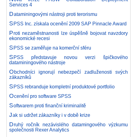
Services 4
D
ataminingovými nástroji proti terorismu
S
PSS Inc. získala ocenění 2009 SAP Pinnacle Award
P
roti nezaměstnanosti lze úspěšně bojovat navzdory
ekonomické recesi
S
PSS se zaměřuje na komerční sféru
S
PSS představuje novou verzi špičkového
dataminingového nástroje
O
bchodníci ignorují nebezpečí zadluženosti svých
zákazníků
S
PSS rebranduje kompletní produktové portfolio
O
cenění pro software SPSS
S
oftwarem proti finanční kriminalitě
J
ak si udržet zákazníky i v době krize
D
ruhý ročník nezávislého datamingového výzkumu
společnosti Rexer Analytics