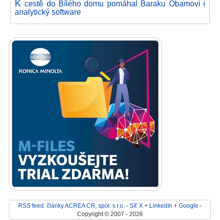
K
cestě do Bílého domu pomáhal Baraku Obamovi i
analytický software
RSS feed: články ACREA CR, spol. s r.o.
-
Síť X
+
LinkedIn
+
Google
-
Copyright © 2007 - 2026