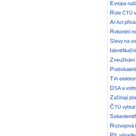
E
vropa naš
R
ole ČTÚ v
A
I Act přiná
R
ekordní r
S
levy na vo
I
dentifikačn
Z
neužívání 
P
odnikatel
T
rh elektro
D
SA a volb
Z
ačínají pl
Č
TÚ vybral
S
ebeidentif
R
ozvojová 
P
ři výpadk