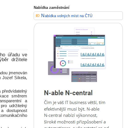
Nabídka zaměstnání
Nabídka volných míst na ČTÚ
ího úřadu ve
běr držitele
ádou jmenován
 Jozef Síkela,
 předvídatelný
nikace směrem
ansparentní a
pro udržitelný
 a dostupnost
ekomunikačního