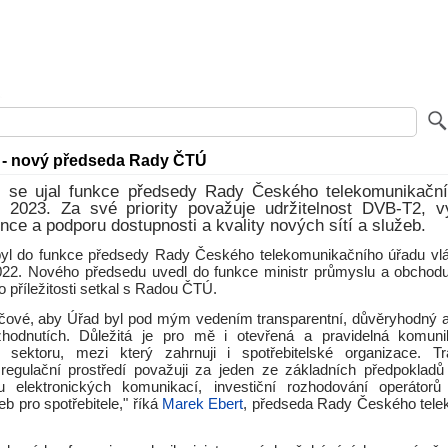
 - nový předseda Rady ČTÚ
 se ujal funkce předsedy Rady Českého telekomunikačn
. 2023. Za své priority považuje udržitelnost DVB-T2, vý
ence a podporu dostupnosti a kvality nových sítí a služeb.
byl do funkce předsedy Rady Českého telekomunikačního úřadu vl
022. Nového předsedu uvedl do funkce ministr průmyslu a obchodu
to příležitosti setkal s Radou ČTÚ.
íčové, aby Úřad byl pod mým vedením transparentní, důvěryhodný a
hodnutích. Důležitá je pro mě i otevřená a pravidelná komu
sektoru, mezi který zahrnuji i spotřebitelské organizace. Tr
 regulační prostředí považuji za jeden ze základních předpokladů 
ru elektronických komunikací, investiční rozhodování operátorů
eb pro spotřebitele," říká
Marek Ebert
, předseda Rady Českého tel