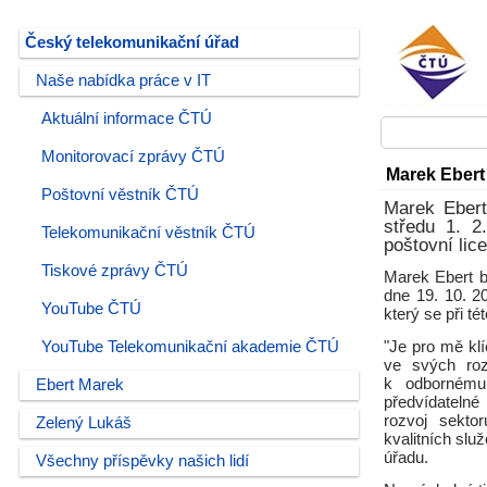
Český telekomunikační úřad
Naše nabídka práce v IT
Aktuální informace ČTÚ
Monitorovací zprávy ČTÚ
Marek Ebert
Poštovní věstník ČTÚ
Marek Ebert
středu 1. 2
Telekomunikační věstník ČTÚ
poštovní lic
Tiskové zprávy ČTÚ
Marek Ebert 
dne 19. 10. 2
YouTube ČTÚ
který se při té
YouTube Telekomunikační akademie ČTÚ
"Je pro mě kl
ve svých roz
k odbornému 
Ebert Marek
předvídatelné
rozvoj sekto
Zelený Lukáš
kvalitních služ
úřadu.
Všechny příspěvky našich lidí