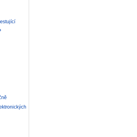
estující
P
čně
ktronických