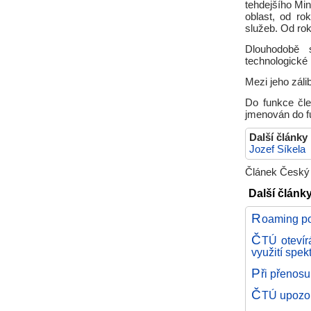
tehdejšího Min
oblast, od ro
služeb. Od rok
Dlouhodobě s
technologické
Mezi jeho záli
Do funkce čle
jmenován do f
Další články
Jozef Síkela
Článek Český 
Další článk
R
oaming po
Č
TÚ otevír
využití spek
P
ři přenosu
Č
TÚ upozor