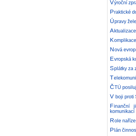
V
ýroční zpr
P
raktické 
Ú
pravy žele
A
ktualizac
K
omplikace
N
ová evrop
E
vropská ko
S
plátky za 
T
elekomuni
Č
TÚ posiluj
V
boji prot
F
inanční j
komunikací
R
ole naříz
P
lán činno