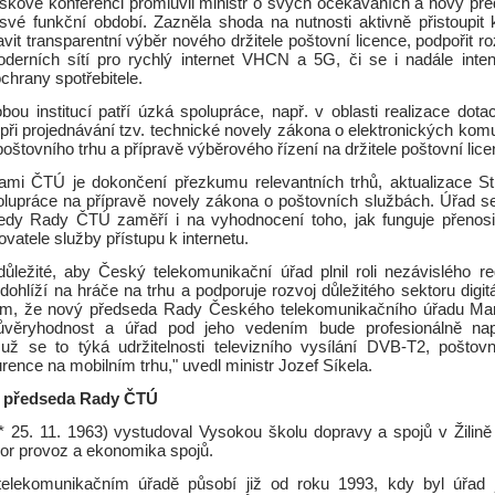
iskové konferenci promluvil ministr o svých očekáváních a nový př
o své funkční období. Zazněla shoda na nutnosti aktivně přistoupit 
vit transparentní výběr nového držitele poštovní licence, podpořit roz
derních sítí pro rychlý internet VHCN a 5G, či se i nadále inte
chrany spotřebitele.
obou institucí patří úzká spolupráce, např. v oblasti realizace dot
 při projednávání tzv. technické novely zákona o elektronických kom
oštovního trhu a přípravě výběrového řízení na držitele poštovní lice
itami ČTÚ je dokončení přezkumu relevantních trhů, aktualizace St
polupráce na přípravě novely zákona o poštovních službách. Úřad 
dy Rady ČTÚ zaměří i na vyhodnocení toho, jak funguje přenosit
atele služby přístupu k internetu.
důležité, aby Český telekomunikační úřad plnil roli nezávislého reg
dohlíží na hráče na trhu a podporuje rozvoj důležitého sektoru digi
ím, že nový předseda Rady Českého telekomunikačního úřadu Mare
ůvěryhodnost a úřad pod jeho vedením bude profesionálně nap
ž se to týká udržitelnosti televizního vysílání DVB-T2, poštov
ence na mobilním trhu," uvedl ministr Jozef Síkela.
- předseda Rady ČTÚ
* 25. 11. 1963) vystudoval Vysokou školu dopravy a spojů v Žilině 
bor provoz a ekonomika spojů.
lekomunikačním úřadě působí již od roku 1993, kdy byl úřad j