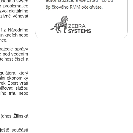
edseda o svých
k problematice
voj digitálního
nzivně věnovat
ací z Národního
unikacích nebo
nce.
rategie správy
se pod vedením
elnost čísel a
ulátora, který
tální ekonomiky
k Ebert vrátí
lňovat službu
ního trhu nebo
(dnes Žilinská
eště součástí