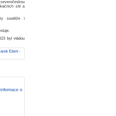
ro severočeskou
kačních sítí a
ory soutěže i
stuje.
023 byl vládou
arek Ebert
-
 informace o