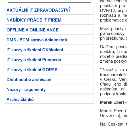
Na následné t
prioritách pr
AKTUÁLNÍ IT ZPRAVODAJSTVÍ
DVB-T2, připra
rozhlasu a mo
NABÍDKY PRÁCE IT FIREM
problematice o
Mezi priority 
OFFLINE A ONLINE AKCE
plánu obnovy,
při přezkumu p
DMS / ECM správa dokumentů
Dalšími prior
IT kurzy a školení OKškolení
spektra, či s
nového předse
IT kurzy a školení Pumpedu
změna poskytov
IT kurzy a školení GOPAS
"Považuji za 
transparentně 
v Česku. Věř
Dlouhodobá archivace
úřadu jeho d
občanům, ať u
Názory - argumenty
podpory konkur
Archiv článků
Marek Ebert 
Marek Ebert (
Univerzita), o
Na Českém te