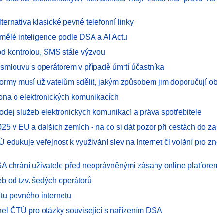
lternativa klasické pevné telefonní linky
mělé inteligence podle DSA a AI Actu
od kontrolou, SMS stále výzvou
 smlouvu s operátorem v případě úmrtí účastníka
tformy musí uživatelům sdělit, jakým způsobem jim doporučují o
ona o elektronických komunikacích
odej služeb elektronických komunikací a práva spotřebitele
25 v EU a dalších zemích - na co si dát pozor při cestách do za
 edukuje veřejnost k využívání slev na internet či volání pro 
SA chrání uživatele před neoprávněnými zásahy online platfore
eb od tzv. šedých operátorů
itu pevného internetu
nel ČTÚ pro otázky související s nařízením DSA