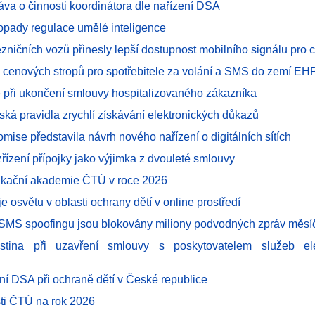
áva o činnosti koordinátora dle nařízení DSA
dopady regulace umělé inteligence
zničních vozů přinesly lepší dostupnost mobilního signálu pro c
e cenových stropů pro spotřebitele za volání a SMS do zemí EH
 při ukončení smlouvy hospitalizovaného zákazníka
ská pravidla zrychlí získávání elektronických důkazů
mise představila návrh nového nařízení o digitálních sítích
zřízení přípojky jako výjimka z dvouleté smlouvy
kační akademie ČTÚ v roce 2026
e osvětu v oblasti ochrany dětí v online prostředí
i SMS spoofingu jsou blokovány miliony podvodných zpráv měsí
istina při uzavření smlouvy s poskytovatelem služeb ele
ení DSA při ochraně dětí v České republice
sti ČTÚ na rok 2026