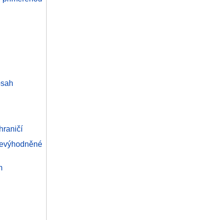
bsah
hraničí
znevýhodněné
m