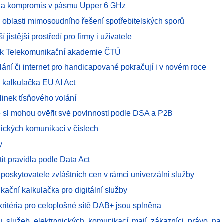
la kompromis v pásmu Upper 6 GHz
 oblasti mimosoudního řešení spotřebitelských sporů
ší jistější prostředí pro firmy i uživatele
ok Telekomunikační akademie ČTÚ
lání či internet pro handicapované pokračují i v novém roce
í kalkulačka EU AI Act
linek tísňového volání
é si mohou ověřit své povinnosti podle DSA a P2B
nických komunikací v číslech
y
atit pravidla podle Data Act
 poskytovatele zvláštních cen v rámci univerzální služby
ikační kalkulačka pro digitální služby
kritéria pro celoplošné sítě DAB+ jsou splněna
u služeb elektronických komunikací mají zákazníci právo n