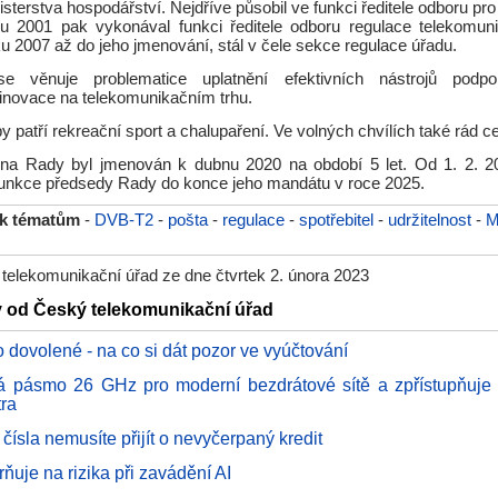
isterstva hospodářství. Nejdříve působil ve funkci ředitele odboru p
ku 2001 pak vykonával funkci ředitele odboru regulace telekomuni
u 2007 až do jeho jmenování, stál v čele sekce regulace úřadu.
e věnuje problematice uplatnění efektivních nástrojů podp
 inovace na telekomunikačním trhu.
by patří rekreační sport a chalupaření. Ve volných chvílích také rád ce
na Rady byl jmenován k dubnu 2020 na období 5 let. Od 1. 2. 2
unkce předsedy Rady do konce jeho mandátu v roce 2025.
 k tématům
-
DVB-T2
-
pošta
-
regulace
-
spotřebitel
-
udržitelnost
-
M
telekomunikační úřad ze dne čtvrtek 2. února 2023
y od Český telekomunikační úřad
 dovolené - na co si dát pozor ve vyúčtování
á pásmo 26 GHz pro moderní bezdrátové sítě a zpřístupňuje
tra
 čísla nemusíte přijít o nevyčerpaný kredit
ňuje na rizika při zavádění AI