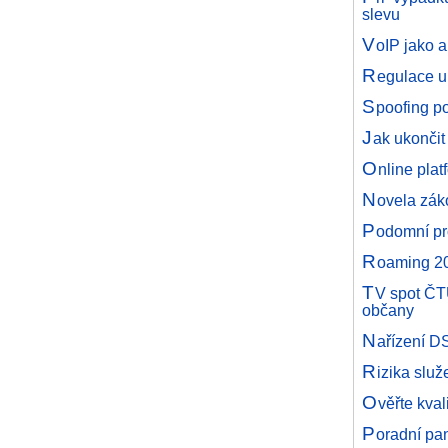
slevu
V
oIP jako a
R
egulace u
S
poofing p
J
ak ukončit
O
nline pla
N
ovela zák
P
odomní pr
R
oaming 20
T
V spot ČTÚ
občany
N
ařízení D
R
izika služ
O
věřte kval
P
oradní pa