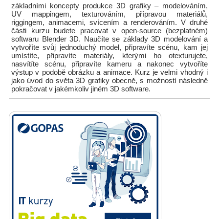
základními koncepty produkce 3D grafiky – modelováním,
UV mappingem, texturováním, přípravou materiálů,
riggingem, animacemi, svícením a renderováním. V druhé
části kurzu budete pracovat v open-source (bezplatném)
softwaru Blender 3D. Naučíte se základy 3D modelování a
vytvoříte svůj jednoduchý model, připravíte scénu, kam jej
umístíte, připravíte materiály, kterými ho otexturujete,
nasvítíte scénu, připravíte kameru a nakonec vytvoříte
výstup v podobě obrázku a animace. Kurz je velmi vhodný i
jako úvod do světa 3D grafiky obecně, s možností následně
pokračovat v jakémkoliv jiném 3D software.