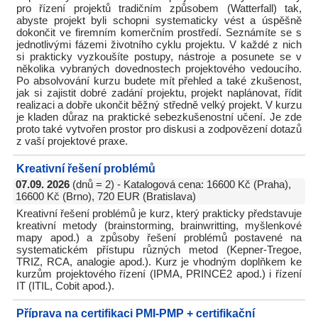
pro řízení projektů tradičním způsobem (Watterfall) tak,
abyste projekt byli schopni systematicky vést a úspěšně
dokončit ve firemním komerčním prostředí. Seznámíte se s
jednotlivými fázemi životního cyklu projektu. V každé z nich
si prakticky vyzkoušíte postupy, nástroje a posunete se v
několika vybraných dovednostech projektového vedoucího.
Po absolvování kurzu budete mít přehled a také zkušenost,
jak si zajistit dobré zadání projektu, projekt naplánovat, řídit
realizaci a dobře ukončit běžný středně velký projekt. V kurzu
je kladen důraz na praktické sebezkušenostní učení. Je zde
proto také vytvořen prostor pro diskusi a zodpovězení dotazů
z vaší projektové praxe.
Kreativní řešení problémů
07.09. 2026
(dnů = 2) - Katalogová cena: 16600 Kč (Praha),
16600 Kč (Brno), 720 EUR (Bratislava)
Kreativní řešení problémů je kurz, který prakticky představuje
kreativní metody (brainstorming, brainwritting, myšlenkové
mapy apod.) a způsoby řešení problémů postavené na
systematickém přístupu různých metod (Kepner-Tregoe,
TRIZ, RCA, analogie apod.). Kurz je vhodným doplňkem ke
kurzům projektového řízení (IPMA, PRINCE2 apod.) i řízení
IT (ITIL, Cobit apod.).
Příprava na certifikaci PMI-PMP + certifikační