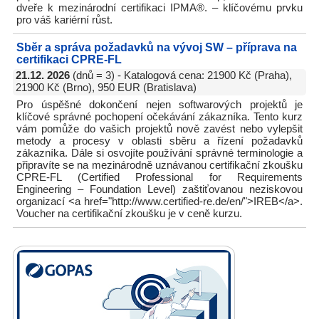
dveře k mezinárodní certifikaci IPMA®. – klíčovému prvku
pro váš kariérní růst.
Sběr a správa požadavků na vývoj SW – příprava na
certifikaci CPRE-FL
21.12. 2026
(dnů = 3) - Katalogová cena: 21900 Kč (Praha),
21900 Kč (Brno), 950 EUR (Bratislava)
Pro úspěšné dokončení nejen softwarových projektů je
klíčové správné pochopení očekávání zákazníka. Tento kurz
vám pomůže do vašich projektů nově zavést nebo vylepšit
metody a procesy v oblasti sběru a řízení požadavků
zákazníka. Dále si osvojíte používání správné terminologie a
připravíte se na mezinárodně uznávanou certifikační zkoušku
CPRE-FL (Certified Professional for Requirements
Engineering – Foundation Level) zaštiťovanou neziskovou
organizací <a href="http://www.certified-re.de/en/">IREB</a>.
Voucher na certifikační zkoušku je v ceně kurzu.