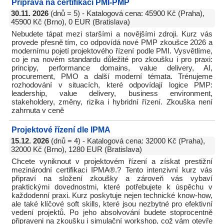
Příprava na certifikaci PMI-PMP
30.11. 2026
(dnů = 5) - Katalogová cena: 45900 Kč (Praha),
45900 Kč (Brno), 0 EUR (Bratislava)
Nebudete tápat mezi staršími a novějšími zdroji. Kurz vás
provede přesně tím, co odpovídá nové PMP zkoušce 2026 a
modernímu pojetí projektového řízení podle PMI. Vysvětlíme,
co je na novém standardu důležité pro zkoušku i pro praxi:
principy, performance domains, value delivery, AI,
procurement, PMO a další moderní témata. Trénujeme
rozhodování v situacích, které odpovídají logice PMP:
leadership, value delivery, business environment,
stakeholdery, změny, rizika i hybridní řízení. Zkouška není
zahrnuta v ceně
Projektové řízení dle IPMA
15.12. 2026
(dnů = 4) - Katalogová cena: 32000 Kč (Praha),
32000 Kč (Brno), 1280 EUR (Bratislava)
Chcete vyniknout v projektovém řízení a získat prestižní
mezinárodní certifikaci IPMA®.? Tento intenzivní kurz vás
připraví na složení zkoušky a zároveň vás vybaví
praktickými dovednostmi, které potřebujete k úspěchu v
každodenní praxi. Kurz poskytuje nejen technické know-how,
ale také klíčové soft skills, které jsou nezbytné pro efektivní
vedení projektů. Po jeho absolvování budete stoprocentně
připraveni na zkoušku i simulační workshop, což vám otevře