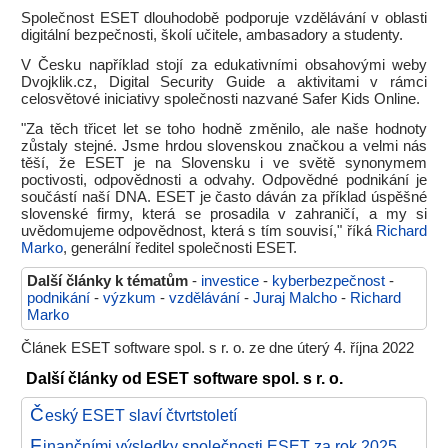
Společnost ESET dlouhodobě podporuje vzdělávání v oblasti
digitální bezpečnosti, školí učitele, ambasadory a studenty.
V Česku například stojí za edukativními obsahovými weby
Dvojklik.cz, Digital Security Guide a aktivitami v rámci
celosvětové iniciativy společnosti nazvané Safer Kids Online.
"Za těch třicet let se toho hodně změnilo, ale naše hodnoty
zůstaly stejné. Jsme hrdou slovenskou značkou a velmi nás
těší, že ESET je na Slovensku i ve světě synonymem
poctivosti, odpovědnosti a odvahy. Odpovědné podnikání je
součástí naší DNA. ESET je často dáván za příklad úspěšné
slovenské firmy, která se prosadila v zahraničí, a my si
uvědomujeme odpovědnost, která s tím souvisí," říká
Richard
Marko
, generální ředitel společnosti ESET.
Další články k tématům
-
investice
-
kyberbezpečnost
-
podnikání
-
výzkum
-
vzdělávání
-
Juraj Malcho
-
Richard
Marko
Článek ESET software spol. s r. o. ze dne úterý 4. října 2022
Další články od ESET software spol. s r. o.
Č
eský ESET slaví čtvrtstoletí
F
inančními výsledky společnosti ESET za rok 2025