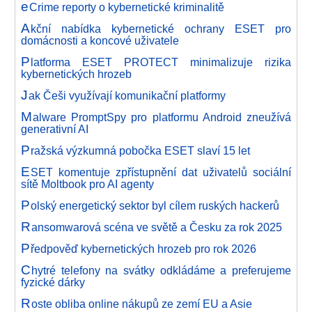
e
Crime reporty o kybernetické kriminalitě
A
kční nabídka kybernetické ochrany ESET pro
domácnosti a koncové uživatele
P
latforma ESET PROTECT minimalizuje rizika
kybernetických hrozeb
J
ak Češi využívají komunikační platformy
M
alware PromptSpy pro platformu Android zneužívá
generativní AI
P
ražská výzkumná pobočka ESET slaví 15 let
E
SET komentuje zpřístupnění dat uživatelů sociální
sítě Moltbook pro AI agenty
P
olský energetický sektor byl cílem ruských hackerů
R
ansomwarová scéna ve světě a Česku za rok 2025
P
ředpověď kybernetických hrozeb pro rok 2026
C
hytré telefony na svátky odkládáme a preferujeme
fyzické dárky
R
oste obliba online nákupů ze zemí EU a Asie