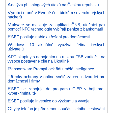
A
nalýza phishingových útoků na Českou republiku
V
ýrobci dronů v Evropě čelí útokům severokorejských
hackerů
M
alware se maskuje za aplikaci ČNB, útočníci pak
pomocí NFC technologie vybírají peníze z bankomatů
E
SET posiluje nabídku řešení pro domácnosti
W
indows 10 aktuálně využívá třetina českých
uživatelů
A
PT skupiny s napojením na ruskou FSB zaútočili na
vysoce postavené cíle na Ukrajině
R
ansomware PromptLock řídí umělá inteligence
T
ři roky ochrany v online světě za cenu dvou let pro
domácnosti i firmy
E
SET se zapojuje do programu CIEP v boji proti
kyberkriminalitě
E
SET posiluje investice do výzkumu a vývoje
C
hytrý telefon je přirozenou součástí letního cestování