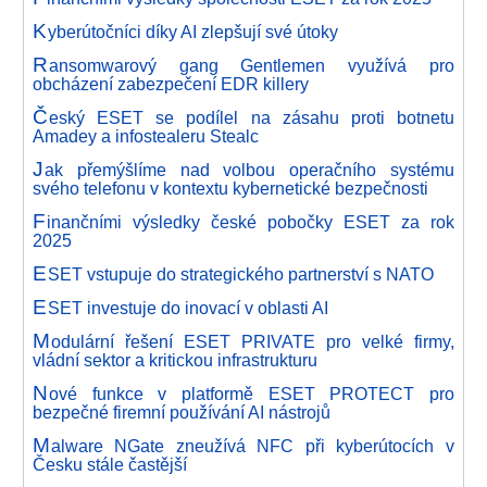
K
yberútočníci díky AI zlepšují své útoky
R
ansomwarový gang Gentlemen využívá pro
obcházení zabezpečení EDR killery
Č
eský ESET se podílel na zásahu proti botnetu
Amadey a infostealeru Stealc
J
ak přemýšlíme nad volbou operačního systému
svého telefonu v kontextu kybernetické bezpečnosti
F
inančními výsledky české pobočky ESET za rok
2025
E
SET vstupuje do strategického partnerství s NATO
E
SET investuje do inovací v oblasti AI
M
odulární řešení ESET PRIVATE pro velké firmy,
vládní sektor a kritickou infrastrukturu
N
ové funkce v platformě ESET PROTECT pro
bezpečné firemní používání AI nástrojů
M
alware NGate zneužívá NFC při kyberútocích v
Česku stále častější