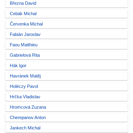
Března David
Cebák Michal
Červenka Michal
Fabián Jaroslav
Faou Matthieu
Gabrielová Rita
Hák Igor
Havránek Matěj
Holéczy Pavol
Hrčka Vladislav
Hromcová Zuzana
Cherepanov Anton
Jankech Michal