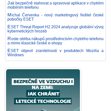
J
ak bezpečně stahovat a spravovat aplikace v chytrém
mobilním telefonu
M
ichal Červenka - nový marketingový ředitel české
pobočky ESET
E
SET Threat Report H2 2024 analyzuje globální vývoj
kybernetických hrozeb
R
oste obliba nákupů prostřednictvím chytrého telefonu
a mimo klasické české e-shopy
E
SET objevil zranitelnosti v produktech Mozilla a
Windows