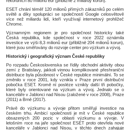
rekordních 80 milionů eur (přibližně 2 miliardy korun).
ESET chrání téměř 120 milionů přímých zákazníků po celém
světě a díky spolupráci se společností Google celosvětově
více než miliardu lidí, kteří využívají internetový prohlížeč
Chrome.
Významným regionem je pro společnost historicky také
Česká republika, kde společnost v roce 2022 oznámila
investice ve výši 8,3 milionů eur (přibližně 204 milionů korun),
které jsou směřovány do rozvoje center pro výzkum a vývoj.
Historický i geografický význam České republiky
Po rozpadu Československa se řídily obchodní aktivity obou
zemí z Bratislavy, jakkoli vinnou komplikované přeshraniční
distribuce byla působnost v České republice minimální. To se
změnilo v roce 2001, kdy vznikla v Praze první distribuční
pobočka ESET. Kromě ní posléze vznikly další tři pobočky,
které byly orientované na výzkum a vývoj. Jednalo se o
kanceláře v Jablonci nad Nisou (založené v roce 2008), Praze
(2011) a Brně (2017).
Právě do výzkumu a vývoje přitom směřují investice na
českém trhu. Ambicí společnosti je mít v České republice
obsazených 200 pozic v oblasti výzkumu a vývoje. V
letošním roce na jaře společnost ESET proto otevřela nové
kanceláře v Jablonci nad Nisou, v těchto dnech zahajuje