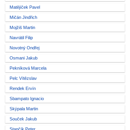
Matějíček Pavel
Mičán Jindřich
Mojžiš Martin
Navrátil Filip
Novotný Ondřej
Osmani Jakub
Pekníková Marcela
Pelc Vítězslav
Rendek Ervín
Sbampato Ignacio
Skýpala Martin
Souček Jakub
Stančík Peter