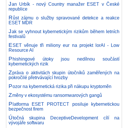
J
an Urbík - nový Country manažer ESET v České
republice
R
ůst zájmu o služby spravované detekce a reakce
ESET MDR
J
ak se vyhnout kybernetickým rizikům během letních
festivalů
E
SET věnuje tři miliony eur na projekt lorAI - Low
Resource AI
P
hishingové útoky jsou nedílnou součástí
kybernetických rizik
Z
práva o aktivitách skupin útočníků zaměřených na
pokročilé přetrvávající hrozby
P
ozor na kybernetická rizika při nákupu kryptoměn
Z
měny v ekosystému ransomwarových gangů
P
latforma ESET PROTECT posiluje kybernetickou
bezpečnost firem
Ú
točná skupina DeceptiveDevelopment cílí na
vývojáře softwaru