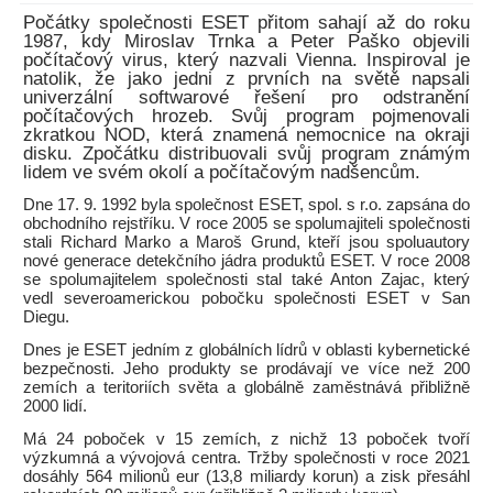
Počátky společnosti ESET přitom sahají až do roku
1987, kdy Miroslav Trnka a Peter Paško objevili
počítačový virus, který nazvali Vienna. Inspiroval je
natolik, že jako jedni z prvních na světě napsali
univerzální softwarové řešení pro odstranění
počítačových hrozeb. Svůj program pojmenovali
zkratkou NOD, která znamená nemocnice na okraji
disku. Zpočátku distribuovali svůj program známým
lidem ve svém okolí a počítačovým nadšencům.
Dne 17. 9. 1992 byla společnost ESET, spol. s r.o. zapsána do
obchodního rejstříku. V roce 2005 se spolumajiteli společnosti
stali Richard Marko a Maroš Grund, kteří jsou spoluautory
nové generace detekčního jádra produktů ESET. V roce 2008
se spolumajitelem společnosti stal také Anton Zajac, který
vedl severoamerickou pobočku společnosti ESET v San
Diegu.
Dnes je ESET jedním z globálních lídrů v oblasti kybernetické
bezpečnosti. Jeho produkty se prodávají ve více než 200
zemích a teritoriích světa a globálně zaměstnává přibližně
2000 lidí.
Má 24 poboček v 15 zemích, z nichž 13 poboček tvoří
výzkumná a vývojová centra. Tržby společnosti v roce 2021
dosáhly 564 milionů eur (13,8 miliardy korun) a zisk přesáhl