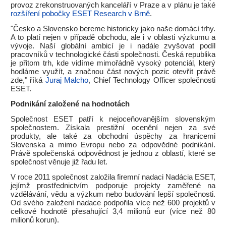
provoz zrekonstruovaných kanceláří v Praze a v plánu je také
rozšíření pobočky ESET Research v Brně
.
"Česko a Slovensko bereme historicky jako naše domácí trhy.
A to platí nejen v případě obchodu, ale i v oblasti výzkumu a
vývoje. Naší globální ambicí je i nadále zvyšovat podíl
pracovníků v technologické části společnosti. Česká republika
je přitom trh, kde vidíme mimořádně vysoký potenciál, který
hodláme využít, a značnou část nových pozic otevřít právě
zde," říká
Juraj Malcho
, Chief Technology Officer společnosti
ESET.
Podnikání založené na hodnotách
Společnost ESET patří k nejoceňovanějším slovenským
společnostem. Získala prestižní ocenění nejen za své
produkty, ale také za obchodní úspěchy za hranicemi
Slovenska a mimo Evropu nebo za odpovědné podnikání.
Právě společenská odpovědnost je jednou z oblastí, které se
společnost věnuje již řadu let.
V roce 2011 společnost založila firemní nadaci Nadácia ESET,
jejímž prostřednictvím podporuje projekty zaměřené na
vzdělávání, vědu a výzkum nebo budování lepší společnosti.
Od svého založení nadace podpořila více než 600 projektů v
celkové hodnotě přesahující 3,4 milionů eur (více než 80
milionů korun).