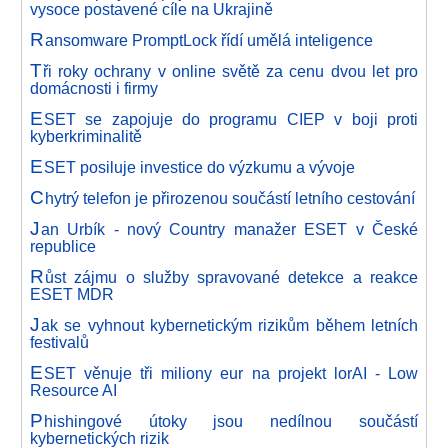
vysoce postavené cíle na Ukrajině
R
ansomware PromptLock řídí umělá inteligence
T
ři roky ochrany v online světě za cenu dvou let pro
domácnosti i firmy
E
SET se zapojuje do programu CIEP v boji proti
kyberkriminalitě
E
SET posiluje investice do výzkumu a vývoje
C
hytrý telefon je přirozenou součástí letního cestování
J
an Urbík - nový Country manažer ESET v České
republice
R
ůst zájmu o služby spravované detekce a reakce
ESET MDR
J
ak se vyhnout kybernetickým rizikům během letních
festivalů
E
SET věnuje tři miliony eur na projekt lorAI - Low
Resource AI
P
hishingové útoky jsou nedílnou součástí
kybernetických rizik