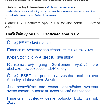
Další články k tématům
-
ATP
-
crimeware
-
kyberbezpečnost
-
kyberkriminalita
-
ransomware
-
výzkum
-
Jakub Souček
-
Robert Šuman
Článek ESET software spol. s r. o. ze dne pondělí 6. května
2024
Další články od ESET software spol. s r. o.
Č
eský ESET slaví čtvrtstoletí
F
inančními výsledky společnosti ESET za rok 2025
K
yberútočníci díky AI zlepšují své útoky
R
ansomwarový gang Gentlemen využívá pro
obcházení zabezpečení EDR killery
Č
eský ESET se podílel na zásahu proti botnetu
Amadey a infostealeru Stealc
J
ak přemýšlíme nad volbou operačního systému
svého telefonu v kontextu kybernetické bezpečnosti
F
inančními výsledky české pobočky ESET za rok
2025