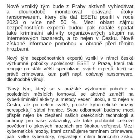
Nově vzniklý tým bude z Prahy aktivně vyhledávat
a dlouhodobě monitorovat obávané útoky
ransomwarem, který dle dat ESETu posílil v roce
2023 o více než 50 %. Mezi oblast zájmu
bezpečnostních expertů budou pak nadále spadat
také kriminální aktivity organizovaných skupin na
internetových bazarech, a to nejen v Česku. Nově
získané informace pomohou v obraně před těmito
hrozbami.
Nový tým bezpečnostních expertů vznikl v rámci české
výzkumné pobočky společnosti ESET v Praze, která tak
reaguje na stále větší specializaci svých expertů, kteří se
právě crimewaru, kam patří např. obávaný ransomware,
dlouhodobě věnují.
"Nový tým, který se v pražské výzkumné pobočce v
posledních měsících formoval, se aktivně zaměří na
kyberkriminální aktivity a metody vedení útoků, a to nejen v
Česku, ale po celém světě, protože kybernetické hrozby
nerespektují státní hranice. Svou odborností budeme moct
přispět nejen ke zlepšení našich detekčních technologií a
ochrany pro naše zákazníky, ale také prohloubit celkové
povědomí o takových hrozbách pro širokou veřejnost. Mezi
kybernetické hrozby, které označujeme termínem crimeware,
patří velké kyberútoky, nejčastěji s cílem finančního zisku.