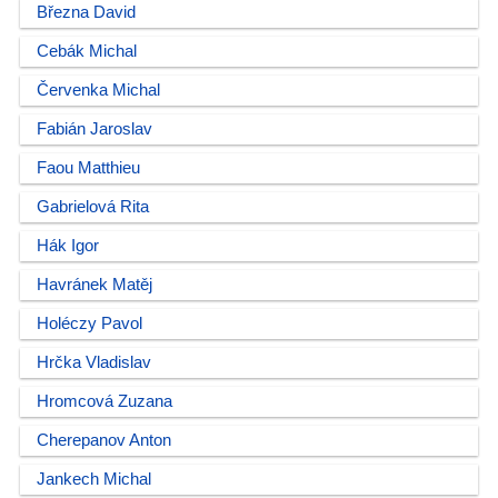
Března David
Cebák Michal
Červenka Michal
Fabián Jaroslav
Faou Matthieu
Gabrielová Rita
Hák Igor
Havránek Matěj
Holéczy Pavol
Hrčka Vladislav
Hromcová Zuzana
Cherepanov Anton
Jankech Michal