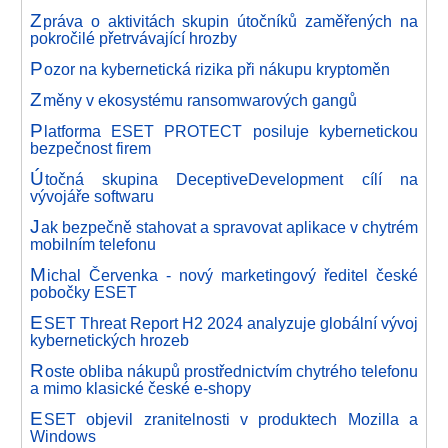
Z
práva o aktivitách skupin útočníků zaměřených na
pokročilé přetrvávající hrozby
P
ozor na kybernetická rizika při nákupu kryptoměn
Z
měny v ekosystému ransomwarových gangů
P
latforma ESET PROTECT posiluje kybernetickou
bezpečnost firem
Ú
točná skupina DeceptiveDevelopment cílí na
vývojáře softwaru
J
ak bezpečně stahovat a spravovat aplikace v chytrém
mobilním telefonu
M
ichal Červenka - nový marketingový ředitel české
pobočky ESET
E
SET Threat Report H2 2024 analyzuje globální vývoj
kybernetických hrozeb
R
oste obliba nákupů prostřednictvím chytrého telefonu
a mimo klasické české e-shopy
E
SET objevil zranitelnosti v produktech Mozilla a
Windows