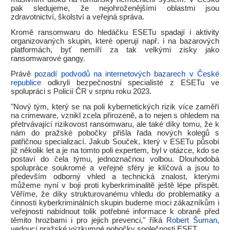
pak sledujeme, že nejohroženějšími oblastmi jsou
zdravotnictví, školství a veřejná správa.
Kromě ransomwaru do hledáčku ESETu spadají i aktivity
organizovaných skupin, které operují např. i na bazarových
platformách, byť nemíří za tak velkými zisky jako
ransomwarové gangy.
Právě
pozadí podvodů na internetových bazarech v České
republice
odkryli bezpečnostní specialisté z ESETu ve
spolupráci s Policií ČR v srpnu roku 2023.
"Nový tým, který se na poli kybernetických rizik více zaměří
na crimeware, vznikl zcela přirozeně, a to nejen s ohledem na
přetrvávající rizikovost ransomwaru, ale také díky tomu, že k
nám do pražské pobočky přišla řada nových kolegů s
patřičnou specializací. Jakub Souček, který v ESETu působí
již několik let a je na tomto poli expertem, byl v otázce, kdo se
postaví do čela týmu, jednoznačnou volbou. Dlouhodobá
spolupráce soukromé a veřejné sféry je klíčová a jsou to
především odborný vhled a technická znalost, kterými
můžeme nyní v boji proti kyberkriminalitě ještě lépe přispět.
Věříme, že díky strukturovanému vhledu do problematiky a
činnosti kyberkriminálních skupin budeme moci zákazníkům i
veřejnosti nabídnout tolik potřebné informace k obraně před
těmito hrozbami i pro jejich prevenci," říká
Robert Šuman
,
vedoucí pražské výzkumné pobočky společnosti ESET.