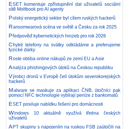
E
SET komentuje zpřístupnění dat uživatelů sociální
sítě Moltbook pro AI agenty
P
olský energetický sektor byl cílem ruských hackerů
R
ansomwarová scéna ve světě a Česku za rok 2025
P
ředpověď kybernetických hrozeb pro rok 2026
C
hytré telefony na svátky odkládáme a preferujeme
fyzické dárky
R
oste obliba online nákupů ze zemí EU a Asie
A
nalýza phishingových útoků na Českou republiku
V
ýrobci dronů v Evropě čelí útokům severokorejských
hackerů
M
alware se maskuje za aplikaci ČNB, útočníci pak
pomocí NFC technologie vybírají peníze z bankomatů
E
SET posiluje nabídku řešení pro domácnosti
W
indows 10 aktuálně využívá třetina českých
uživatelů
A
PT skupiny s napojením na ruskou FSB zaútočili na