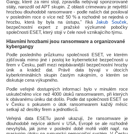
Gangy, které za nimi stojí, zpravidla nebývají sponzorované
státy, narozdíl od APT skupin. Z oblasti crimewaru je největší
hrozbou dlouhodobě ransomware - podle našich dat posiloval
v posledním roce o více než 50 % a rozhodně se nejedná o
hrozbu, která by byla na ústupu," říká
Jakub Souček
,
bezpečnostní expert z pražské výzkumné pobočky
společnosti ESET, který stojí v čele nově vznikajícího týmu.
Hlavními hrozbami jsou ransomware a organizované
kybergangy
Podle posledního průzkumu společnosti ESET, ve kterém
zjišťovala mimo jiné i postoj ke kybernetické bezpečnosti u
firem v Česku, patří mezi nejobávanější bezpečnostní hrozby
únik a krádež dat. Právě data bývají v útocích
kyberkriminálních skupin častým rukojmím, o kterém se
diskutuje cena výkupného.
Podle veřejně dostupných informací bylo v minulém roce
uskutečněno více než 4000 útoků ransomwarem, při kterých
k obávanému úniku dat došlo. Podle dat společnosti ESET se
v Česku s pokusem o útok ransomwarem každý měsíc
setkají až desítky firem a jednotlivců.
Veřejná data ESETu jasně ukazují, že ransomware je
dlouhodobě nejvíce aktivní v USA, Evropě se ale rozhodně
nevyhýbá, jak jsme v poslední době mohli vidět např. na
masivním útoku na rumunský nemocniční systém. V Česku