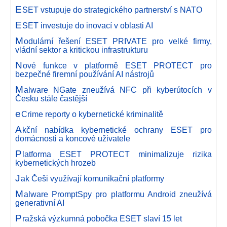
E
SET vstupuje do strategického partnerství s NATO
E
SET investuje do inovací v oblasti AI
M
odulární řešení ESET PRIVATE pro velké firmy,
vládní sektor a kritickou infrastrukturu
N
ové funkce v platformě ESET PROTECT pro
bezpečné firemní používání AI nástrojů
M
alware NGate zneužívá NFC při kyberútocích v
Česku stále častější
e
Crime reporty o kybernetické kriminalitě
A
kční nabídka kybernetické ochrany ESET pro
domácnosti a koncové uživatele
P
latforma ESET PROTECT minimalizuje rizika
kybernetických hrozeb
J
ak Češi využívají komunikační platformy
M
alware PromptSpy pro platformu Android zneužívá
generativní AI
P
ražská výzkumná pobočka ESET slaví 15 let