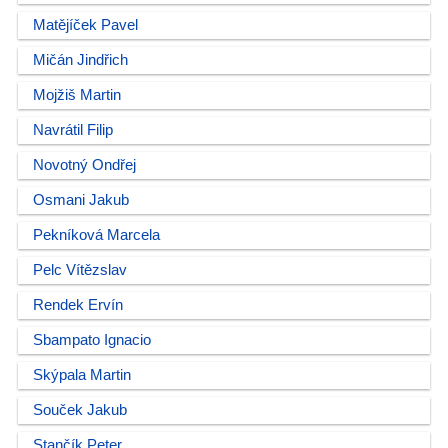
Matějíček Pavel
Mičán Jindřich
Mojžiš Martin
Navrátil Filip
Novotný Ondřej
Osmani Jakub
Pekníková Marcela
Pelc Vítězslav
Rendek Ervín
Sbampato Ignacio
Skýpala Martin
Souček Jakub
Stančík Peter