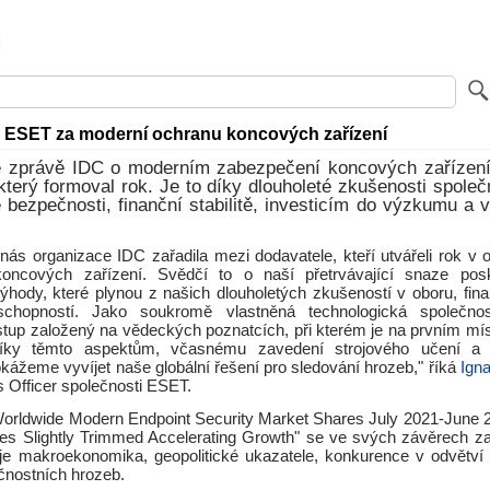
 ESET za moderní ochranu koncových zařízení
 zprávě IDC o moderním zabezpečení koncových zařízen
který formoval rok. Je to díky dlouholeté zkušenosti společ
 bezpečnosti, finanční stabilitě, investicím do výzkumu a 
nás organizace IDC zařadila mezi dodavatele, kteří utvářeli rok v 
koncových zařízení. Svědčí to o naší přetrvávající snaze pos
hody, které plynou z našich dlouholetých zkušeností v oboru, finanč
schopností. Jako soukromě vlastněná technologická společn
řístup založený na vědeckých poznatcích, při kterém je na prvním mí
íky těmto aspektům, včasnému zavedení strojového učení a
kážeme vyvíjet naše globální řešení pro sledování hrozeb," říká
Ign
 Officer společnosti ESET.
orldwide Modern Endpoint Security Market Shares July 2021-June 
s Slightly Trimmed Accelerating Growth" se ve svých závěrech 
 je makroekonomika, geopolitické ukazatele, konkurence v odvětví a
nostních hrozeb.