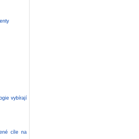
genty
gie vybírají
ené cíle na