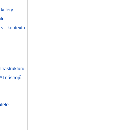
illery
alc
v kontextu
nfrastrukturu
I nástrojů
tele