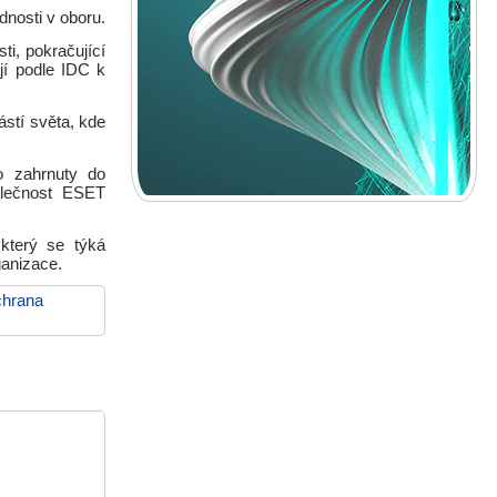
dnosti v oboru.
ti, pokračující
jí podle IDC k
ástí světa, kde
o zahrnuty do
olečnost ESET
který se týká
ganizace.
chrana