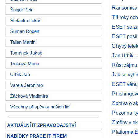
R
ansomware
Šnajdr Petr
T
ři roky oc
Štefanko Lukáš
E
SET se za
Šuman Robert
E
SET posil
Talian Martin
C
hytrý tele
Tománek Jakub
J
an Urbík 
Trnková Mária
R
ůst zájmu
J
ak se vyhn
Urbík Jan
E
SET věnuje
Varela Jeronimo
P
hishingové
Žáčková Vladimíra
Z
práva o ak
Všechny příspěvky našich lidí
P
ozor na k
Z
měny v e
AKTUÁLNÍ IT ZPRAVODAJSTVÍ
P
latforma 
NABÍDKY PRÁCE IT FIREM