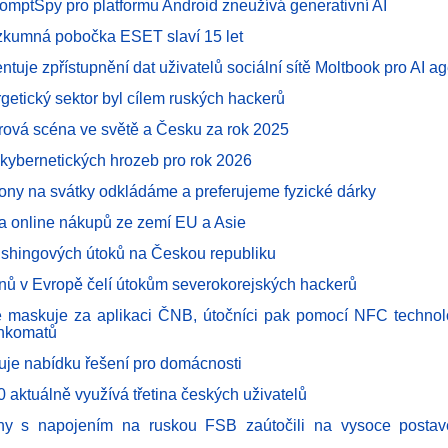
omptSpy pro platformu Android zneužívá generativní AI
zkumná pobočka ESET slaví 15 let
uje zpřístupnění dat uživatelů sociální sítě Moltbook pro AI a
getický sektor byl cílem ruských hackerů
vá scéna ve světě a Česku za rok 2025
kybernetických hrozeb pro rok 2026
efony na svátky odkládáme a preferujeme fyzické dárky
ba online nákupů ze zemí EU a Asie
ishingových útoků na Českou republiku
onů v Evropě čelí útokům severokorejských hackerů
 maskuje za aplikaci ČNB, útočníci pak pomocí NFC technolo
ankomatů
uje nabídku řešení pro domácnosti
 aktuálně využívá třetina českých uživatelů
ny s napojením na ruskou FSB zaútočili na vysoce postav