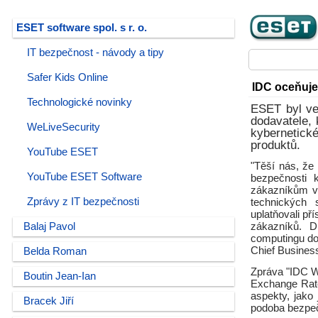
ESET software spol. s r. o.
IT bezpečnost - návody a tipy
Safer Kids Online
IDC oceňuje
Technologické novinky
ESET byl ve
dodavatele, 
WeLiveSecurity
kybernetické
produktů.
YouTube ESET
"Těší nás, že 
YouTube ESET Software
bezpečnosti 
zákazníkům vý
Zprávy z IT bezpečnosti
technických 
uplatňovali p
Balaj Pavol
zákazníků. D
computingu do
Chief Business
Belda Roman
Zpráva "IDC W
Boutin Jean-Ian
Exchange Rate
aspekty, jako
Bracek Jiří
podoba bezpeč