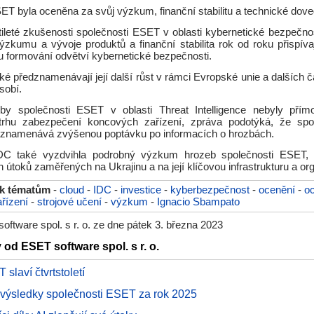
T byla oceněna za svůj výzkum, finanční stabilitu a technické dove
tileté zkušenosti společnosti ESET v oblasti kybernetické bezpečnos
výzkumu a vývoje produktů a finanční stabilita rok od roku přispíva
 formování odvětví kybernetické bezpečnosti.
aké předznamenávají její další růst v rámci Evropské unie a dalších č
sobí.
žby společnosti ESET v oblasti Threat Intelligence nebyly přím
trhu zabezpečení koncových zařízení, zpráva podotýká, že sp
znamenává zvýšenou poptávku po informacích o hrozbách.
DC také vyzdvihla podrobný výzkum hrozeb společnosti ESET, 
 útoků zaměřených na Ukrajinu a na její klíčovou infrastrukturu a or
 k tématům
-
cloud
-
IDC
-
investice
-
kyberbezpečnost
-
ocenění
-
o
řízení
-
strojové učení
-
výzkum
-
Ignacio Sbampato
ftware spol. s r. o. ze dne pátek 3. března 2023
 od ESET software spol. s r. o.
slaví čtvrtstoletí
 výsledky společnosti ESET za rok 2025