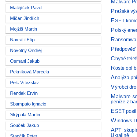
M
alware Pr
Matějíček Pavel
P
ražská vý
Mičán Jindřich
E
SET koment
P
Mojžiš Martin
olský ener
R
ansomwaro
Navrátil Filip
P
ředpověď 
Novotný Ondřej
C
hytré tel
Osmani Jakub
R
oste obli
Pekníková Marcela
A
nalýza ph
Pelc Vítězslav
V
ýrobci dr
Rendek Ervín
M
alware se
peníze z b
Sbampato Ignacio
E
SET posil
Skýpala Martin
W
indows 10
Souček Jakub
A
PT skupi
Ukrajině
Stančík Peter