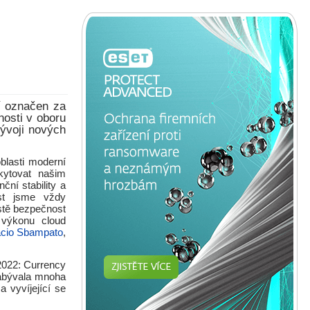
í označen za
nosti v oboru
vývoji nových
oblasti moderní
kytovat našim
ní stability a
ost jsme vždy
stě bezpečnost
 výkonu cloud
acio Sbampato
,
2022: Currency
zabývala mnoha
 vyvíjející se