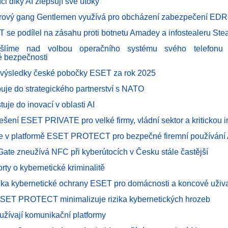
ci díky AI zlepšují své útoky
vý gang Gentlemen využívá pro obcházení zabezpečení EDR k
 se podílel na zásahu proti botnetu Amadey a infostealeru Ste
šlíme nad volbou operačního systému svého telefonu 
é bezpečnosti
 výsledky české pobočky ESET za rok 2025
uje do strategického partnerství s NATO
uje do inovací v oblasti AI
řešení ESET PRIVATE pro velké firmy, vládní sektor a kritickou i
e v platformě ESET PROTECT pro bezpečné firemní používání A
ate zneužívá NFC při kyberútocích v Česku stále častější
rty o kybernetické kriminalitě
dka kybernetické ochrany ESET pro domácnosti a koncové uživa
ESET PROTECT minimalizuje rizika kybernetických hrozeb
užívají komunikační platformy