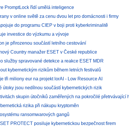
 PromptLock řídí umělá inteligence
hrany v online světě za cenu dvou let pro domácnosti i firmy
pojuje do programu CIEP v boji proti kyberkriminalitě
uje investice do výzkumu a vývoje
fon je přirozenou součástí letního cestování
- nový Country manažer ESET v České republice
 o služby spravované detekce a reakce ESET MDR
out kybernetickým rizikům během letních festivalů
 tři miliony eur na projekt lorAI - Low Resource AI
 útoky jsou nedílnou součástí kybernetických rizik
tivitách skupin útočníků zaměřených na pokročilé přetrvávající 
ybernetická rizika při nákupu kryptoměn
kosystému ransomwarových gangů
ESET PROTECT posiluje kybernetickou bezpečnost firem