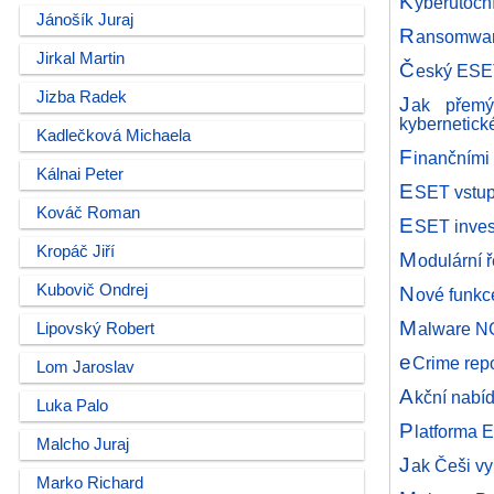
K
yberútoční
Jánošík Juraj
R
ansomwaro
Jirkal Martin
Č
eský ESET
Jizba Radek
J
ak přemý
kybernetick
Kadlečková Michaela
F
inančními
Kálnai Peter
E
SET vstup
Kováč Roman
E
SET invest
Kropáč Jiří
M
odulární 
Kubovič Ondrej
N
ové funkc
M
alware NG
Lipovský Robert
e
Crime repo
Lom Jaroslav
A
kční nabí
Luka Palo
P
latforma 
Malcho Juraj
J
ak Češi vy
Marko Richard