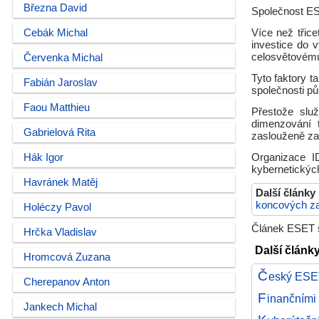
Března David
Společnost ESE
Cebák Michal
Více než třice
investice do 
celosvětovému
Červenka Michal
Tyto faktory t
Fabián Jaroslav
společnosti pů
Faou Matthieu
Přestože slu
dimenzování 
Gabrielová Rita
zaslouženě za
Hák Igor
Organizace I
kybernetických
Havránek Matěj
Další články
koncových za
Holéczy Pavol
Článek ESET so
Hrčka Vladislav
Další články
Hromcová Zuzana
Č
eský ESET 
Cherepanov Anton
F
inančními
Jankech Michal