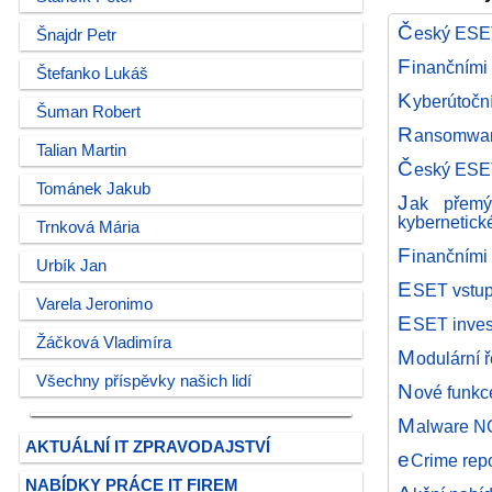
Č
eský ESET 
Šnajdr Petr
F
inančními
Štefanko Lukáš
K
yberútoční
Šuman Robert
R
ansomwaro
Talian Martin
Č
eský ESET
Tománek Jakub
J
ak přemý
kybernetick
Trnková Mária
F
inančními
Urbík Jan
E
SET vstup
Varela Jeronimo
E
SET invest
Žáčková Vladimíra
M
odulární 
Všechny příspěvky našich lidí
N
ové funkc
M
alware NG
AKTUÁLNÍ IT ZPRAVODAJSTVÍ
e
Crime repo
NABÍDKY PRÁCE IT FIREM