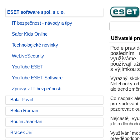
ESET software spol. s r. o.
IT bezpečnost - návody a tipy
Safer Kids Online
Uživatelé pr
Technologické novinky
Podle pravi
posledním r
WeLiveSecurity
využíváme. 
používají už
YouTube ESET
s výjimkou s
YouTube ESET Software
Výrazný skok 
Notebooky od r
Zprávy z IT bezpečnosti
ale trend změ
Co naopak ale 
Balaj Pavol
pro surfování 
pozorovat dlo
Belda Roman
Nejčastěji vyu
Boutin Jean-Ian
jde o dlouhodo
Bracek Jiří
Využívání mobi
pravděpodobně 