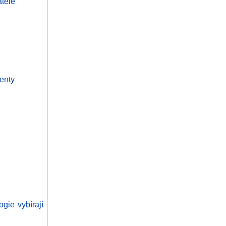
tele
genty
gie vybírají