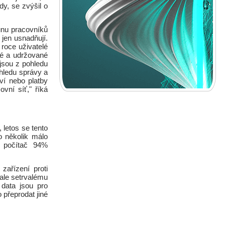
y, se zvýšil o
unu pracovníků
 jen usnadňují.
 roce uživatelé
né a udržované
 jsou z pohledu
ohledu správy a
ví nebo platby
vní síť," říká
letos se tento
o několik málo
, počítač 94%
ařízení proti
 ale setrvalému
 data jsou pro
 přeprodat jiné