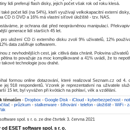
rtiny lidí preferují flash disky, jejich počet však rok od roku klesá.
 také počet lidí (na 54%), kteří využívají velkokapacitní externí disk
 na CD či DVD a 16% má vlastní síťové úložiště - tzv. NAS.
stáváme, je ochrana dat před neoprávněnou manipulací. Překvapiv
ější generace lidí starších 45 let.
pro uložení CD či externího disku zvolí 9% uživatelů, 12% použí
12% data zašifruje softwarem.
dnou z nevhodnějších cest, jak citlivá data chránit. Polovina uživatelů
á, pětina to považuje za moc komplikované a 41% uvádí, že to nepot
že takové technologie jsou drahé.
hal formou online dotazování, které realizoval Seznam.cz od 4. 
se jej 918 respondentů. Vzorek je reprezentativní na uživatele služ
ší 15 let, byl vyvážen při kvótách na pohlaví, věk a vzdělání.
 k tématům
-
Dropbox
-
Google Disk
-
iCloud
-
kyberbezpečnost
-
no
očítač
-
průzkum
-
stalkerware
-
šifrování
-
telefon
-
úložiště
-
WiFi
-
z
řák
ftware spol. s r. o. ze dne čtvrtek 3. června 2021
 od ESET software spol. s r. o.