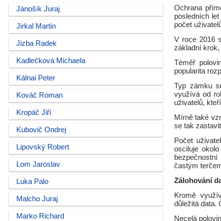
Ochrana přímé
Jánošík Juraj
posledních let
počet uživatelů
Jirkal Martin
V roce 2016 si
Jizba Radek
základní krok, 
Kadlečková Michaela
Téměř polovin
popularita roz
Kálnai Peter
Typ zámku se 
využívá od ro
Kováč Roman
uživatelů, kteř
Kropáč Jiří
Mírně také vzr
se tak zastavi
Kubovič Ondrej
Počet uživate
Lipovský Robert
osciluje okol
bezpečnostní 
Lom Jaroslav
častým terčem
Zálohování d
Luka Palo
Kromě využív
Malcho Juraj
důležitá data.
Marko Richard
Necelá polovin