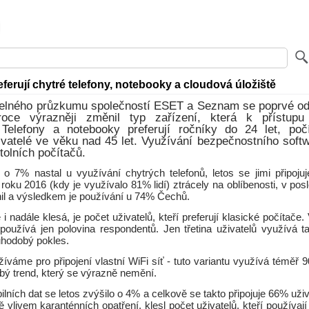
eferují chytré telefony, notebooky a cloudová úložiště
delného průzkumu společností ESET a Seznam se poprvé od
oce výrazněji změnil typ zařízení, která k přístupu
Telefony a notebooky preferují ročníky do 24 let, počí
ivatelé ve věku nad 45 let. Využívání bezpečnostního soft
tolních počítačů.
o 7% nastal u využívání chytrých telefonů, letos se jimi připoj
oku 2016 (kdy je využívalo 81% lidí) ztrácely na oblíbenosti, v po
nil a výsledkem je používání u 74% Čechů.
i nadále klesá, je počet uživatelů, kteří preferují klasické počítače.
používá jen polovina respondentů. Jen třetina uživatelů využívá ta
uhodobý pokles.
žíváme pro připojení vlastní WiFi síť - tuto variantu využívá téměř 
bý trend, který se výrazně nemění.
lních dat se letos zvýšilo o 4% a celkově se takto připojuje 66% uži
vlivem karanténních opatření, klesl počet uživatelů, kteří používají 