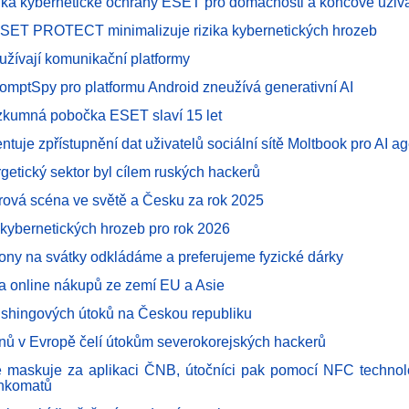
dka kybernetické ochrany ESET pro domácnosti a koncové uživa
ESET PROTECT minimalizuje rizika kybernetických hrozeb
užívají komunikační platformy
omptSpy pro platformu Android zneužívá generativní AI
zkumná pobočka ESET slaví 15 let
uje zpřístupnění dat uživatelů sociální sítě Moltbook pro AI a
getický sektor byl cílem ruských hackerů
vá scéna ve světě a Česku za rok 2025
kybernetických hrozeb pro rok 2026
efony na svátky odkládáme a preferujeme fyzické dárky
ba online nákupů ze zemí EU a Asie
ishingových útoků na Českou republiku
onů v Evropě čelí útokům severokorejských hackerů
 maskuje za aplikaci ČNB, útočníci pak pomocí NFC technolo
ankomatů