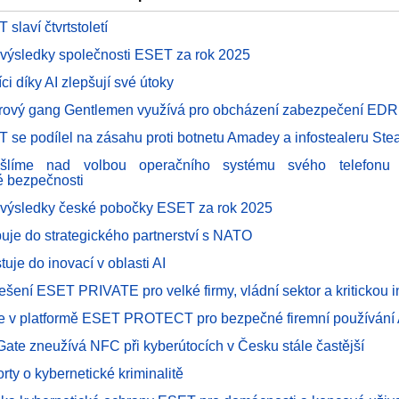
slaví čtvrtstoletí
 výsledky společnosti ESET za rok 2025
ci díky AI zlepšují své útoky
vý gang Gentlemen využívá pro obcházení zabezpečení EDR k
 se podílel na zásahu proti botnetu Amadey a infostealeru Ste
šlíme nad volbou operačního systému svého telefonu 
é bezpečnosti
 výsledky české pobočky ESET za rok 2025
uje do strategického partnerství s NATO
uje do inovací v oblasti AI
řešení ESET PRIVATE pro velké firmy, vládní sektor a kritickou i
e v platformě ESET PROTECT pro bezpečné firemní používání A
ate zneužívá NFC při kyberútocích v Česku stále častější
rty o kybernetické kriminalitě