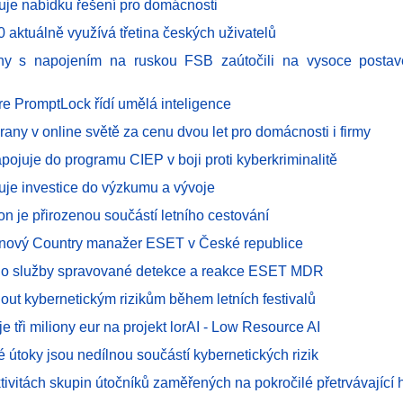
uje nabídku řešení pro domácnosti
 aktuálně využívá třetina českých uživatelů
ny s napojením na ruskou FSB zaútočili na vysoce postav
 PromptLock řídí umělá inteligence
hrany v online světě za cenu dvou let pro domácnosti i firmy
pojuje do programu CIEP v boji proti kyberkriminalitě
uje investice do výzkumu a vývoje
fon je přirozenou součástí letního cestování
- nový Country manažer ESET v České republice
 o služby spravované detekce a reakce ESET MDR
out kybernetickým rizikům během letních festivalů
 tři miliony eur na projekt lorAI - Low Resource AI
 útoky jsou nedílnou součástí kybernetických rizik
tivitách skupin útočníků zaměřených na pokročilé přetrvávající 