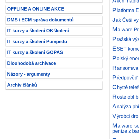
A
kční nabí
OFFLINE A ONLINE AKCE
P
latforma 
J
ak Češi vy
DMS / ECM správa dokumentů
M
alware Pr
IT kurzy a školení OKškolení
P
ražská vý
IT kurzy a školení Pumpedu
E
SET koment
IT kurzy a školení GOPAS
P
olský ener
Dlouhodobá archivace
R
ansomwaro
Názory - argumenty
P
ředpověď 
Archiv článků
C
hytré tel
R
oste obli
A
nalýza ph
V
ýrobci dr
M
alware se
peníze z b