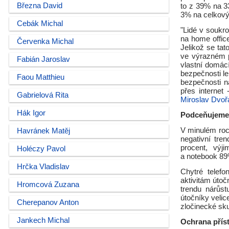
Března David
to z 39% na 3
3% na celkov
Cebák Michal
"Lidé v soukr
na home office
Červenka Michal
Jelikož se tat
ve výrazném p
Fabián Jaroslav
vlastní domácí
bezpečnosti le
Faou Matthieu
bezpečnosti n
přes internet
Gabrielová Rita
Miroslav Dvoř
Hák Igor
Podceňujeme 
V minulém roc
Havránek Matěj
negativní tre
procent, výj
Holéczy Pavol
a notebook 89
Hrčka Vladislav
Chytré telef
aktivitám útoč
Hromcová Zuzana
trendu nárůst
útočníky velic
Cherepanov Anton
zločinecké sk
Jankech Michal
Ochrana příst