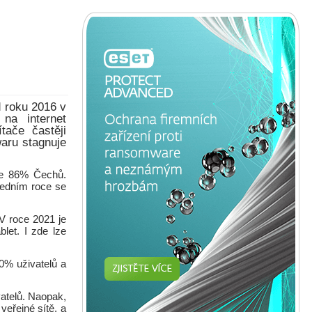
 roku 2016 v
 na internet
tače častěji
waru stagnuje
uje 86% Čechů.
sledním roce se
 V roce 2021 je
blet. I zde lze
90% uživatelů a
vatelů. Naopak,
veřejné sítě, a