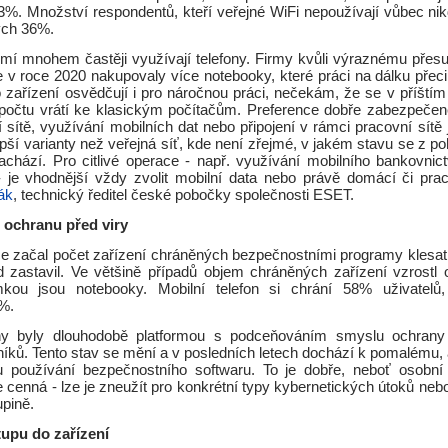
3%. Množství respondentů, kteří veřejné WiFi nepoužívají vůbec nikd
ých 36%.
omí mnohem častěji využívají telefony. Firmy kvůli výraznému přes
 v roce 2020 nakupovaly více notebooky, které práci na dálku přeci
o zařízení osvědčují i pro náročnou práci, nečekám, že se v příštím
očtu vrátí ke klasickým počítačům. Preference dobře zabezpeče
 sítě, využívání mobilních dat nebo připojení v rámci pracovní sítě
pší varianty než veřejná síť, kde není zřejmé, v jakém stavu se z p
achází. Pro citlivé operace - např. využívání mobilního bankovnict
 - je vhodnější vždy zvolit mobilní data nebo právě domácí či praco
ák
, technický ředitel české pobočky společnosti ESET.
ochranu před viry
e začal počet zařízení chráněných bezpečnostními programy klesat, 
nd zastavil. Ve většině případů objem chráněných zařízení vzrostl 
imkou jsou notebooky. Mobilní telefon si chrání 58% uživatelů
%.
ony byly dlouhodobě platformou s podceňováním smyslu ochrany z
níků. Tento stav se mění a v posledních letech dochází k pomalému,
u používání bezpečnostního softwaru. To je dobře, neboť osobní
e cenná - lze je zneužít pro konkrétní typy kybernetických útoků nebo
upině.
upu do zařízení