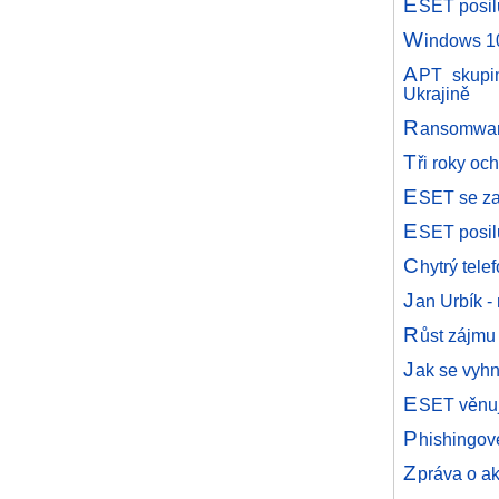
E
SET posil
W
indows 10
A
PT skupi
Ukrajině
R
ansomware
T
ři roky oc
E
SET se za
E
SET posil
C
hytrý tele
J
an Urbík 
R
ůst zájmu
J
ak se vyhn
E
SET věnuje
P
hishingové
Z
práva o ak