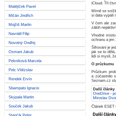
iCloud. Tři čtv
Matějíček Pavel
Mírně se snížil
si data vypálí
Mičán Jindřich
V čem ale zao
Mojžiš Martin
záloh nejaktivn
Navrátil Filip
Vhodné místo 
ochranu a jen 
Novotný Ondřej
Šifrování je je
Osmani Jakub
jak se to děl
lidí si myslí, 
Pekníková Marcela
O průzkumu
Pelc Vítězslav
Průzkum probí
a zúčastnilo 
Rendek Ervín
Seznam.cz star
Sbampato Ignacio
Další články
OneDrive
-
p
Skýpala Martin
Miroslav Dvo
Souček Jakub
Článek ESET so
Další články
Stančík Peter