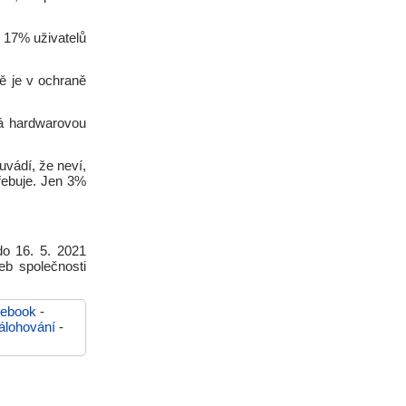
y, 17% uživatelů
ě je v ochraně
vá hardwarovou
 uvádí, že neví,
řebuje. Jen 3%
do 16. 5. 2021
eb společnosti
tebook
-
álohování
-