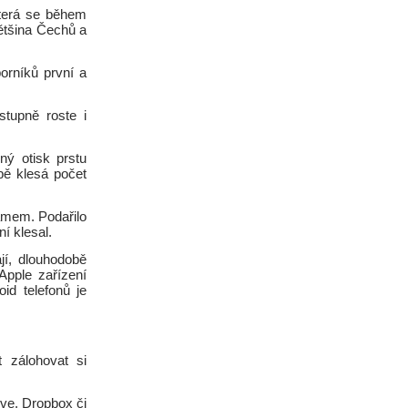
která se během
většina Čechů a
borníků první a
stupně roste i
ný otisk prstu
bě klesá počet
ramem. Podařilo
í klesal.
jí, dlouhodobě
Apple zařízení
id telefonů je
 zálohovat si
ive, Dropbox či