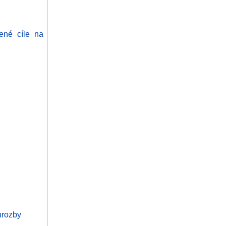
ené cíle na
hrozby