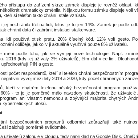
ho přístupu do zařízení skrze zámek displeje je rovněž oblast, 
 několikrát dramaticky změnila. Nějakou formu zámku displeje volí 
, kteří si telefon takto chrání, stále vzrůstá.
 jej nechránila třetina lidí, letos je to jen 14%. Zámek je podle od
jak chránit data či zabránit instalaci stalkerware.
a lidí používá otisk prstu, 20% číselný kód, 12% volí gesto. Po
poznání obličeje, jakkoliv ji aktuálně využívá pouze 8% uživatelů.
mění podle toho, jak se vyvíjejí nové technologie. Např. zmíně
ku 2016 (kdy jej užívaly 3% uživatelů), čím dál více lidí. Dlouhodo
í upřednostňují PIN a gesto.
ostl počet respondentů, kteří si telefon chrání bezpečnostním prog
t negativní vývoj mezi lety 2019 a 2020, kdy počet chráněných zařízen
lů, kteří v chytrém telefonu nějaký bezpečnostní program používa
o 60% - to je je poměrně málo navzdory skutečnosti, že uživatelé 
program ani vlastnit nemohou a zbývající majorita chytrých Andro
 kybernetických útoků.
at
ání bezpečnostních programů odborníci zdůrazňují také nutnost
 Češi zálohují poměrně svědomitě.
a uživatelů zálohuje v cloudu, tedy například na Google Disk, OneDr