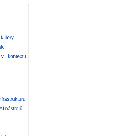
illery
alc
v kontextu
nfrastrukturu
I nástrojů