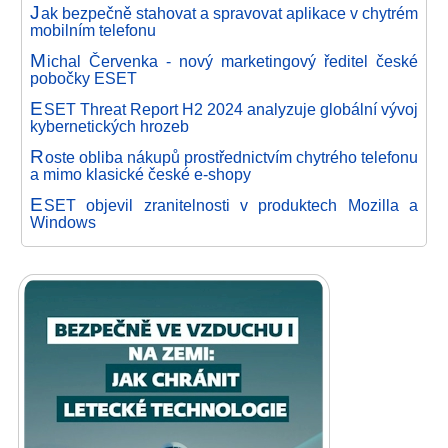
J
ak bezpečně stahovat a spravovat aplikace v chytrém
mobilním telefonu
M
ichal Červenka - nový marketingový ředitel české
pobočky ESET
E
SET Threat Report H2 2024 analyzuje globální vývoj
kybernetických hrozeb
R
oste obliba nákupů prostřednictvím chytrého telefonu
a mimo klasické české e-shopy
E
SET objevil zranitelnosti v produktech Mozilla a
Windows