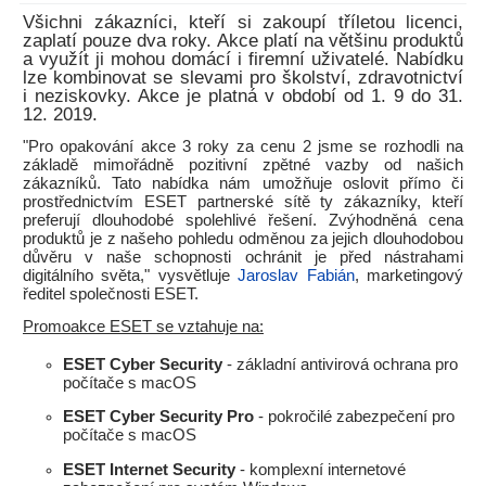
Všichni zákazníci, kteří si zakoupí tříletou licenci,
zaplatí pouze dva roky. Akce platí na většinu produktů
a využít ji mohou domácí i firemní uživatelé. Nabídku
lze kombinovat se slevami pro školství, zdravotnictví
i neziskovky. Akce je platná v období od 1. 9 do 31.
12. 2019.
"Pro opakování akce 3 roky za cenu 2 jsme se rozhodli na
základě mimořádně pozitivní zpětné vazby od našich
zákazníků. Tato nabídka nám umožňuje oslovit přímo či
prostřednictvím ESET partnerské sítě ty zákazníky, kteří
preferují dlouhodobé spolehlivé řešení. Zvýhodněná cena
produktů je z našeho pohledu odměnou za jejich dlouhodobou
důvěru v naše schopnosti ochránit je před nástrahami
digitálního světa," vysvětluje
Jaroslav Fabián
, marketingový
ředitel společnosti ESET.
Promoakce ESET se vztahuje na:
ESET Cyber Security
- základní antivirová ochrana pro
počítače s macOS
ESET Cyber Security Pro
- pokročilé zabezpečení pro
počítače s macOS
ESET Internet Security
- komplexní internetové