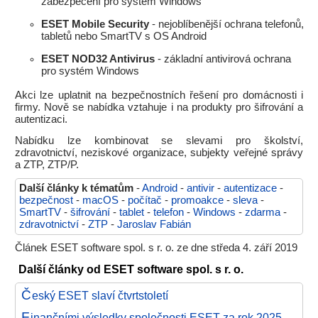
zabezpečení pro systém Windows
ESET Mobile Security
- nejoblíbenější ochrana telefonů,
tabletů nebo SmartTV s OS Android
ESET NOD32 Antivirus
- základní antivirová ochrana
pro systém Windows
Akci lze uplatnit na bezpečnostních řešení pro domácnosti i
firmy. Nově se nabídka vztahuje i na produkty pro šifrování a
autentizaci.
Nabídku lze kombinovat se slevami pro školství,
zdravotnictví, neziskové organizace, subjekty veřejné správy
a ZTP, ZTP/P.
Další články k tématům
-
Android
-
antivir
-
autentizace
-
bezpečnost
-
macOS
-
počítač
-
promoakce
-
sleva
-
SmartTV
-
šifrování
-
tablet
-
telefon
-
Windows
-
zdarma
-
zdravotnictví
-
ZTP
-
Jaroslav Fabián
Článek ESET software spol. s r. o. ze dne středa 4. září 2019
Další články od ESET software spol. s r. o.
Č
eský ESET slaví čtvrtstoletí
F
inančními výsledky společnosti ESET za rok 2025