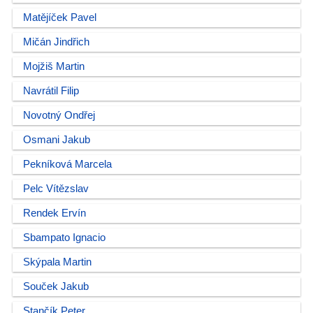
Matějíček Pavel
Mičán Jindřich
Mojžiš Martin
Navrátil Filip
Novotný Ondřej
Osmani Jakub
Pekníková Marcela
Pelc Vítězslav
Rendek Ervín
Sbampato Ignacio
Skýpala Martin
Souček Jakub
Stančík Peter