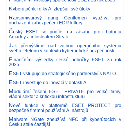
K
yberútočníci díky AI zlepšují své útoky
R
ansomwarový gang Gentlemen využívá pro
obcházení zabezpečení EDR killery
Č
eský ESET se podílel na zásahu proti botnetu
Amadey a infostealeru Stealc
J
ak přemýšlíme nad volbou operačního systému
svého telefonu v kontextu kybernetické bezpečnosti
F
inančními výsledky české pobočky ESET za rok
2025
E
SET vstupuje do strategického partnerství s NATO
E
SET investuje do inovací v oblasti AI
M
odulární řešení ESET PRIVATE pro velké firmy,
vládní sektor a kritickou infrastrukturu
N
ové funkce v platformě ESET PROTECT pro
bezpečné firemní používání AI nástrojů
M
alware NGate zneužívá NFC při kyberútocích v
Česku stále častější