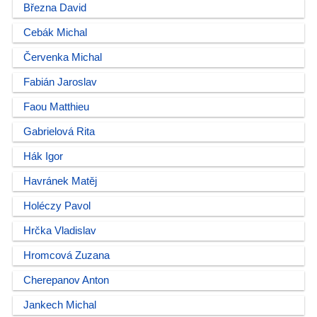
Března David
Cebák Michal
Červenka Michal
Fabián Jaroslav
Faou Matthieu
Gabrielová Rita
Hák Igor
Havránek Matěj
Holéczy Pavol
Hrčka Vladislav
Hromcová Zuzana
Cherepanov Anton
Jankech Michal