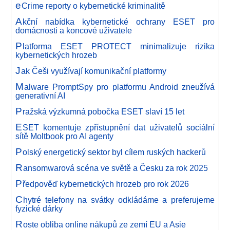
e
Crime reporty o kybernetické kriminalitě
A
kční nabídka kybernetické ochrany ESET pro
domácnosti a koncové uživatele
P
latforma ESET PROTECT minimalizuje rizika
kybernetických hrozeb
J
ak Češi využívají komunikační platformy
M
alware PromptSpy pro platformu Android zneužívá
generativní AI
P
ražská výzkumná pobočka ESET slaví 15 let
E
SET komentuje zpřístupnění dat uživatelů sociální
sítě Moltbook pro AI agenty
P
olský energetický sektor byl cílem ruských hackerů
R
ansomwarová scéna ve světě a Česku za rok 2025
P
ředpověď kybernetických hrozeb pro rok 2026
C
hytré telefony na svátky odkládáme a preferujeme
fyzické dárky
R
oste obliba online nákupů ze zemí EU a Asie