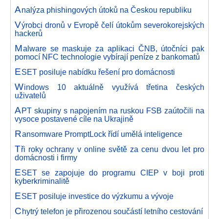
A
nalýza phishingových útoků na Českou republiku
V
ýrobci dronů v Evropě čelí útokům severokorejských
hackerů
M
alware se maskuje za aplikaci ČNB, útočníci pak
pomocí NFC technologie vybírají peníze z bankomatů
E
SET posiluje nabídku řešení pro domácnosti
W
indows 10 aktuálně využívá třetina českých
uživatelů
A
PT skupiny s napojením na ruskou FSB zaútočili na
vysoce postavené cíle na Ukrajině
R
ansomware PromptLock řídí umělá inteligence
T
ři roky ochrany v online světě za cenu dvou let pro
domácnosti i firmy
E
SET se zapojuje do programu CIEP v boji proti
kyberkriminalitě
E
SET posiluje investice do výzkumu a vývoje
C
hytrý telefon je přirozenou součástí letního cestování