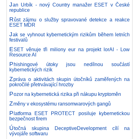
J
an Urbík - nový Country manažer ESET v České
republice
R
ůst zájmu o služby spravované detekce a reakce
ESET MDR
J
ak se vyhnout kybernetickým rizikům během letních
festivalů
E
SET věnuje tři miliony eur na projekt lorAI - Low
Resource AI
P
hishingové útoky jsou nedílnou součástí
kybernetických rizik
Z
práva o aktivitách skupin útočníků zaměřených na
pokročilé přetrvávající hrozby
P
ozor na kybernetická rizika při nákupu kryptoměn
Z
měny v ekosystému ransomwarových gangů
P
latforma ESET PROTECT posiluje kybernetickou
bezpečnost firem
Ú
točná skupina DeceptiveDevelopment cílí na
vývojáře softwaru