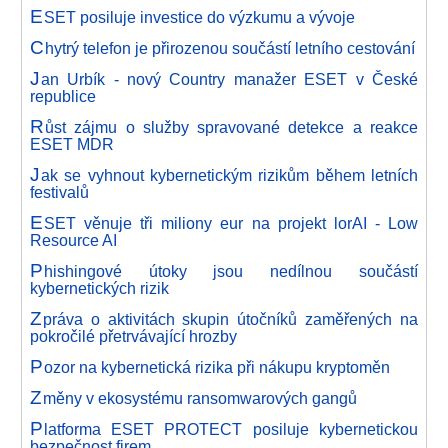
E
SET posiluje investice do výzkumu a vývoje
C
hytrý telefon je přirozenou součástí letního cestování
J
an Urbík - nový Country manažer ESET v České
republice
R
ůst zájmu o služby spravované detekce a reakce
ESET MDR
J
ak se vyhnout kybernetickým rizikům během letních
festivalů
E
SET věnuje tři miliony eur na projekt lorAI - Low
Resource AI
P
hishingové útoky jsou nedílnou součástí
kybernetických rizik
Z
práva o aktivitách skupin útočníků zaměřených na
pokročilé přetrvávající hrozby
P
ozor na kybernetická rizika při nákupu kryptoměn
Z
měny v ekosystému ransomwarových gangů
P
latforma ESET PROTECT posiluje kybernetickou
bezpečnost firem