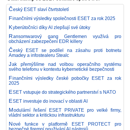
Č
eský ESET slaví čtvrtstoletí
F
inančními výsledky společnosti ESET za rok 2025
K
yberútočníci díky AI zlepšují své útoky
R
ansomwarový gang Gentlemen využívá pro
obcházení zabezpečení EDR killery
Č
eský ESET se podílel na zásahu proti botnetu
Amadey a infostealeru Stealc
J
ak přemýšlíme nad volbou operačního systému
svého telefonu v kontextu kybernetické bezpečnosti
F
inančními výsledky české pobočky ESET za rok
2025
E
SET vstupuje do strategického partnerství s NATO
E
SET investuje do inovací v oblasti AI
M
odulární řešení ESET PRIVATE pro velké firmy,
vládní sektor a kritickou infrastrukturu
N
ové funkce v platformě ESET PROTECT pro
bezpečné firemní používání AI nástrojů