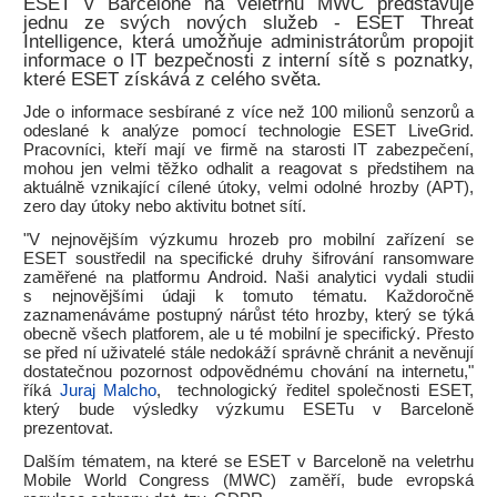
ESET v Barceloně na veletrhu MWC představuje
jednu ze svých nových služeb - ESET Threat
Intelligence, která umožňuje administrátorům propojit
informace o IT bezpečnosti z interní sítě s poznatky,
které ESET získává z celého světa.
Jde o informace sesbírané z více než 100 milionů senzorů a
odeslané k analýze pomocí technologie ESET LiveGrid.
Pracovníci, kteří mají ve firmě na starosti IT zabezpečení,
mohou jen velmi těžko odhalit a reagovat s předstihem na
aktuálně vznikající cílené útoky, velmi odolné hrozby (APT),
zero day útoky nebo aktivitu botnet sítí.
"V nejnovějším výzkumu hrozeb pro mobilní zařízení se
ESET soustředil na specifické druhy šifrování ransomware
zaměřené na platformu Android. Naši analytici vydali studii
s nejnovějšími údaji k tomuto tématu. Každoročně
zaznamenáváme postupný nárůst této hrozby, který se týká
obecně všech platforem, ale u té mobilní je specifický. Přesto
se před ní uživatelé stále nedokáží správně chránit a nevěnují
dostatečnou pozornost odpovědnému chování na internetu,"
říká
Juraj Malcho
, technologický ředitel společnosti ESET,
který bude výsledky výzkumu ESETu v Barceloně
prezentovat.
Dalším tématem, na které se ESET v Barceloně na veletrhu
Mobile World Congress (MWC) zaměří, bude evropská