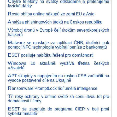
C
hytré telefony na svátky odkládáme a preferujeme
fyzické dárky
R
oste obliba online nákupů ze zemí EU a Asie
A
nalýza phishingových útoků na Českou republiku
V
ýrobci dronů v Evropě čelí útokům severokorejských
hackerů
M
alware se maskuje za aplikaci ČNB, útočníci pak
pomocí NFC technologie vybírají peníze z bankomatů
E
SET posiluje nabídku řešení pro domácnosti
W
indows 10 aktuálně využívá třetina českých
uživatelů
A
PT skupiny s napojením na ruskou FSB zaútočili na
vysoce postavené cíle na Ukrajině
R
ansomware PromptLock řídí umělá inteligence
T
ři roky ochrany v online světě za cenu dvou let pro
domácnosti i firmy
E
SET se zapojuje do programu CIEP v boji proti
kyberkriminalitě