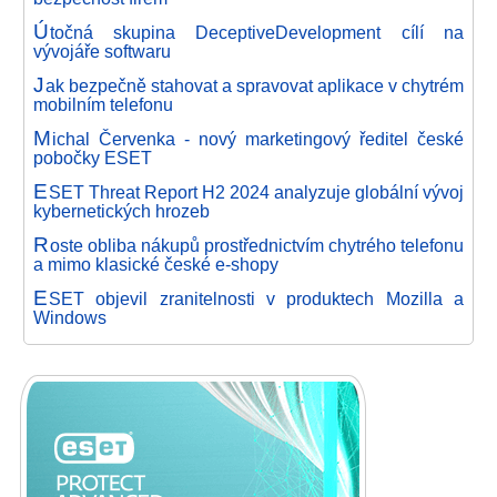
Ú
točná skupina DeceptiveDevelopment cílí na
vývojáře softwaru
J
ak bezpečně stahovat a spravovat aplikace v chytrém
mobilním telefonu
M
ichal Červenka - nový marketingový ředitel české
pobočky ESET
E
SET Threat Report H2 2024 analyzuje globální vývoj
kybernetických hrozeb
R
oste obliba nákupů prostřednictvím chytrého telefonu
a mimo klasické české e-shopy
E
SET objevil zranitelnosti v produktech Mozilla a
Windows