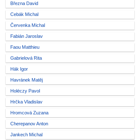
Března David
Cebák Michal
Červenka Michal
Fabián Jaroslav
Faou Matthieu
Gabrielová Rita
Hák Igor
Havránek Matěj
Holéczy Pavol
Hrčka Vladislav
Hromcová Zuzana
Cherepanov Anton
Jankech Michal