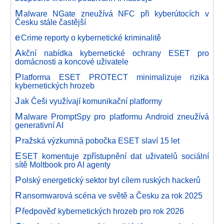
M
alware NGate zneužívá NFC při kyberútocích v
Česku stále častější
e
Crime reporty o kybernetické kriminalitě
A
kční nabídka kybernetické ochrany ESET pro
domácnosti a koncové uživatele
P
latforma ESET PROTECT minimalizuje rizika
kybernetických hrozeb
J
ak Češi využívají komunikační platformy
M
alware PromptSpy pro platformu Android zneužívá
generativní AI
P
ražská výzkumná pobočka ESET slaví 15 let
E
SET komentuje zpřístupnění dat uživatelů sociální
sítě Moltbook pro AI agenty
P
olský energetický sektor byl cílem ruských hackerů
R
ansomwarová scéna ve světě a Česku za rok 2025
P
ředpověď kybernetických hrozeb pro rok 2026