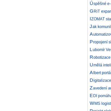
Ú
spěšné e-
G
RiT expan
I
ZOMAT stav
J
ak komunik
A
utomatizo
P
ropojení 
L
ubomír Ves
R
obotizace
U
mělá intel
A
lbert por
D
igitaliza
Z
avedení a
E
DI pomáhá
W
MS logist
P