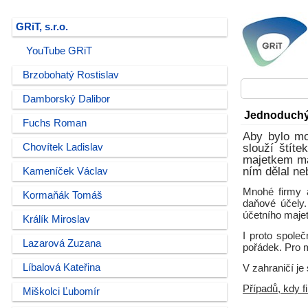
GRiT, s.r.o.
YouTube GRiT
Brzobohatý Rostislav
Damborský Dalibor
Jednoduchý 
Fuchs Roman
Aby bylo mo
Chovítek Ladislav
slouží štít
majetkem ma
ním dělal ne
Kameníček Václav
Mnohé firmy a
Kormaňák Tomáš
daňové účely.
účetního majet
Králík Miroslav
I proto společ
Lazarová Zuzana
pořádek. Pro 
Líbalová Kateřina
V zahraničí je
Případů, kdy f
Miškolci Ľubomír