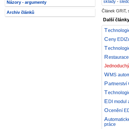
sklady
-
sled
Názory - argumenty
Článek GRiT, s
Archiv článků
Další články
T
echnologi
C
eny EDIZo
T
echnologi
R
estaurace
Jednoduchý 
W
MS autom
P
artnerství
T
echnologic
E
DI modul
O
cenění ED
A
utomatic
práce