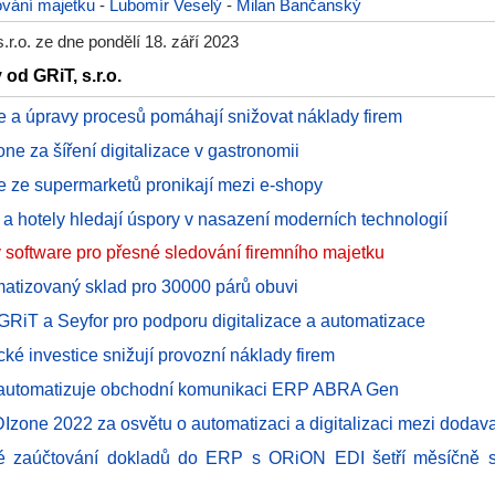
ování majetku
-
Lubomír Veselý
-
Milan Bančanský
.r.o. ze dne pondělí 18. září 2023
 od GRiT, s.r.o.
e a úpravy procesů pomáhají snižovat náklady firem
ne za šíření digitalizace v gastronomii
e ze supermarketů pronikají mezi e-shopy
 a hotely hledají úspory v nasazení moderních technologií
software pro přesné sledování firemního majetku
atizovaný sklad pro 30000 párů obuvi
 GRiT a Seyfor pro podporu digitalizace a automatizace
ké investice snižují provozní náklady firem
 automatizuje obchodní komunikaci ERP ABRA Gen
Izone 2022 za osvětu o automatizaci a digitalizaci mezi dodava
ké zaúčtování dokladů do ERP s ORiON EDI šetří měsíčně s