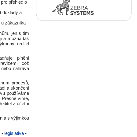
 pro přehled o
t doklady a
é u zákazníka
mům, jen s tím
jí a možná tak
ýkonný ředitel
dňuje i plnění
 revizemi, což
e nebo nahrává
imum procesů,
zaci a ukončení
ávu používáme
. Přesně víme,
editel z účetní
in a s výjimkou
e
-
legislativa
-