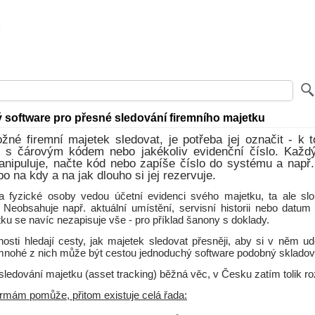
software pro přesné sledování firemního majetku
žné firemní majetek sledovat, je potřeba jej označit - k 
ek s čárovým kódem nebo jakékoliv evidenční číslo. Každ
nipuluje, načte kód nebo zapíše číslo do systému a např.
bo na kdy a na jak dlouho si jej rezervuje.
 fyzické osoby vedou účetní evidenci svého majetku, ta ale sl
 Neobsahuje např. aktuální umístění, servisní historii nebo datum
ku se navíc nezapisuje vše - pro příklad šanony s doklady.
nosti hledají cesty, jak majetek sledovat přesněji, aby si v něm u
mnohé z nich může být cestou jednoduchý software podobný sklad
 sledování majetku (asset tracking) běžná věc, v Česku zatím tolik ro
irmám pomůže, přitom existuje celá řada: