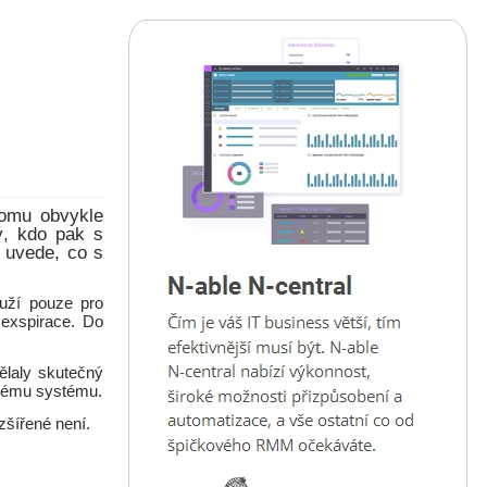
tomu obvykle
ý, kdo pak s
 uvede, co s
ouží pouze pro
 exspirace. Do
dělaly skutečný
ovému systému.
zšířené není.