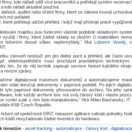
 firmy, kde nářadí sdílí více pracovníků a potřebují systém rezervací
 a kde nářadí aktuálně používá
daňové, auditní nebo účetní firmy, které ze zákona musejí uchováva
nich mít pořádek
, které potřebují udržet přehled, i když mají přístroje právě vypůjčen
sledování majetku jsou funkcemi vlastně podobné skladovým systé
je využijí i firmy, které žádné sklady se zbožím či materiálem nema
i řešeními dosud vůbec nepřemýšlely," říká
Lubomír Veselý
, v
iT.
etku zároveň neslouží jen pro dobrý pocit a přehled, ale často usna
Např. elektrospotřebiče musí procházet pravidelnými technickými
dní tím, že do něj technik zapisuje servisní historii každého stroj
 a revizní zprávy.
nažíme digitalizovat maximum dokumentů a automatizujeme max
i nám stále doručují dokumenty v papírové podobě. Po jejich digitali
obí tyto papírové dokumenty přesouváme do archivu. Na jeho spr
ftware, kde každý archivní box má svůj čárový kód i vlastní pozici
ox vznikl a jak s ním bylo manipulováno," říká Milan Bančanský, IT ř
eláře ASB Czech Republic.
řešení od společnosti GRiT, nasazení aplikace zabralo jednotky hod
ch kódů nevyžadovalo žádné investice do hardwaru.
 k tématům
-
asset tracking
-
automatizace
-
čárový kód
-
digitalizac