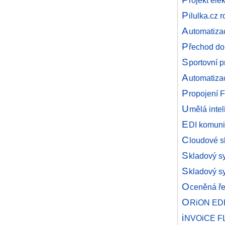
rojekt el
P
ilulka.cz
A
utomatizac
P
řechod do
S
portovní 
A
utomatiza
P
ropojení 
U
mělá intel
E
DI komuni
C
loudové s
S
kladový s
S
kladový s
O
ceněná ře
O
RiON EDI
i
NVOiCE FLO