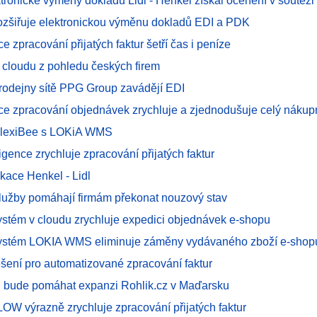
ektronické výměny dokladů Lidl - Henkel získal ocenění v soutěž
 rozšiřuje elektronickou výměnu dokladů EDI a PDK
e zpracování přijatých faktur šetří čas i peníze
 cloudu z pohledu českých firem
prodejny sítě PPG Group zavádějí EDI
ce zpracování objednávek zrychluje a zjednodušuje celý nákup
FlexiBee s LOKiA WMS
igence zrychluje zpracování přijatých faktur
kace Henkel - Lidl
lužby pomáhají firmám překonat nouzový stav
ystém v cloudu zrychluje expedici objednávek e-shopu
ystém LOKIA WMS eliminuje záměny vydávaného zboží e-shop
šení pro automatizované zpracování faktur
 bude pomáhat expanzi Rohlik.cz v Maďarsku
W výrazně zrychluje zpracování přijatých faktur