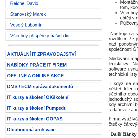
Montážní
Reichel David
tom, kdo
Všechny 
Stanovský Marek
chtějí v 
Půjčovny
Veselý Lubomír
"Nástroje na 
Všechny příspěvky našich lidí
rozdílem, že 
nad podobným
společnosti GR
AKTUÁLNÍ IT ZPRAVODAJSTVÍ
Sledování maj
legislativy. 
NABÍDKY PRÁCE IT FIREM
software usna
technické listy
OFFLINE A ONLINE AKCE
"I když se s
DMS / ECM správa dokumentů
někteří klient
účetního obd
IT kurzy a školení OKškolení
jednoduchý so
kdy archivní b
IT kurzy a školení Pumpedu
a daňové kanc
IT kurzy a školení GOPAS
Firma využívá 
čtečky čárový
Dlouhodobá archivace
Další články