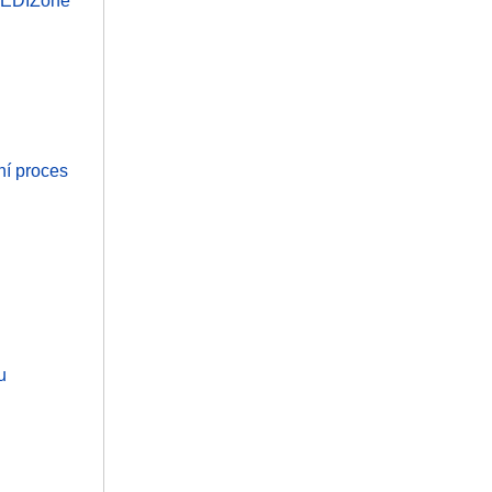
i EDIZone
ní proces
u