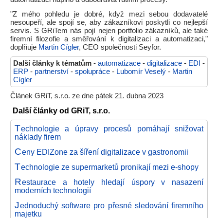
"Z mého pohledu je dobré, když mezi sebou dodavatelé
nesoupeří, ale spojí se, aby zákazníkovi poskytli co nejlepší
servis. S GRiTem nás pojí nejen portfolio zákazníků, ale také
firemní filozofie a směřování k digitalizaci a automatizaci,"
doplňuje
Martin Cígler
, CEO společnosti Seyfor.
Další články k tématům
-
automatizace
-
digitalizace
-
EDI
-
ERP
-
partnerství
-
spolupráce
-
Lubomír Veselý
-
Martin
Cígler
Článek GRiT, s.r.o. ze dne pátek 21. dubna 2023
Další články od GRiT, s.r.o.
T
echnologie a úpravy procesů pomáhají snižovat
náklady firem
C
eny EDIZone za šíření digitalizace v gastronomii
T
echnologie ze supermarketů pronikají mezi e-shopy
R
estaurace a hotely hledají úspory v nasazení
moderních technologií
J
ednoduchý software pro přesné sledování firemního
majetku