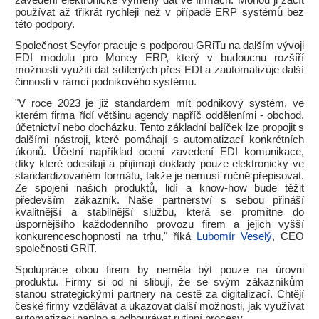
zavedení elektronické výměny dat ve firmách. Mohou ji začít
používat až třikrát rychleji než v případě ERP systémů bez
této podpory.
Společnost Seyfor pracuje s podporou GRiTu na dalším vývoji
EDI modulu pro Money ERP, který v budoucnu rozšíří
možnosti využití dat sdílených přes EDI a zautomatizuje další
činnosti v rámci podnikového systému.
"V roce 2023 je již standardem mít podnikový systém, ve
kterém firma řídí většinu agendy napříč odděleními - obchod,
účetnictví nebo docházku. Tento základní balíček lze propojit s
dalšími nástroji, které pomáhají s automatizací konkrétních
úkonů. Účetní například ocení zavedení EDI komunikace,
díky které odesílají a přijímají doklady pouze elektronicky ve
standardizovaném formátu, takže je nemusí ručně přepisovat.
Ze spojení našich produktů, lidí a know-how bude těžit
především zákazník. Naše partnerství s sebou přináší
kvalitnější a stabilnější službu, která se promítne do
úspornějšího každodenního provozu firem a jejich vyšší
konkurenceschopnosti na trhu," říká
Lubomír Veselý
, CEO
společnosti GRiT.
Spolupráce obou firem by neměla být pouze na úrovni
produktu. Firmy si od ní slibují, že se svým zákazníkům
stanou strategickými partnery na cestě za digitalizací. Chtějí
české firmy vzdělávat a ukazovat další možnosti, jak využívat
automatizaci naplno a odbourávat rutinní procesy.