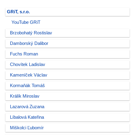
GRiT, s.r.o.
YouTube GRiT
Brzobohatý Rostislav
Damborský Dalibor
Fuchs Roman
Chovítek Ladislav
Kameníček Václav
Kormaňák Tomáš
Králík Miroslav
Lazarová Zuzana
Líbalová Kateřina
Miškolci Ľubomír