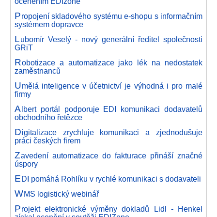
oceněním EDIzone
P
ropojení skladového systému e-shopu s informačním
systémem dopravce
L
ubomír Veselý - nový generální ředitel společnosti
GRiT
R
obotizace a automatizace jako lék na nedostatek
zaměstnanců
U
mělá inteligence v účetnictví je výhodná i pro malé
firmy
A
lbert portál podporuje EDI komunikaci dodavatelů
obchodního řetězce
D
igitalizace zrychluje komunikaci a zjednodušuje
práci českých firem
Z
avedení automatizace do fakturace přináší značné
úspory
E
DI pomáhá Rohlíku v rychlé komunikaci s dodavateli
W
MS logistický webinář
P
rojekt elektronické výměny dokladů Lidl - Henkel