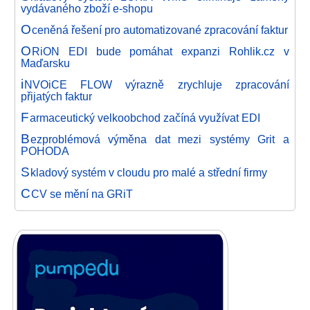
vydávaného zboží e-shopu
O
ceněná řešení pro automatizované zpracování faktur
O
RiON EDI bude pomáhat expanzi Rohlik.cz v
Maďarsku
i
NVOiCE FLOW výrazně zrychluje zpracování
přijatých faktur
F
armaceutický velkoobchod začíná využívat EDI
B
ezproblémová výměna dat mezi systémy Grit a
POHODA
S
kladový systém v cloudu pro malé a střední firmy
C
CV se mění na GRiT