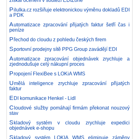
získal ocenění v soutěži EDIZone
P
ilulka.cz rozšiřuje elektronickou výměnu dokladů EDI
a PDK
A
utomatizace zpracování přijatých faktur šetří čas i
peníze
P
řechod do cloudu z pohledu českých firem
S
portovní prodejny sítě PPG Group zavádějí EDI
A
utomatizace zpracování objednávek zrychluje a
zjednodušuje celý nákupní proces
P
ropojení FlexiBee s LOKiA WMS
U
mělá inteligence zrychluje zpracování přijatých
faktur
E
DI komunikace Henkel - Lidl
C
loudové služby pomáhají firmám překonat nouzový
stav
S
kladový systém v cloudu zrychluje expedici
objednávek e-shopu
S
kladový systém LOKIA WMS eliminuje záměny