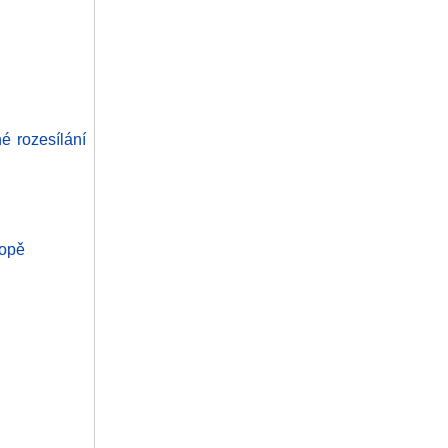
 rozesílání
ropě