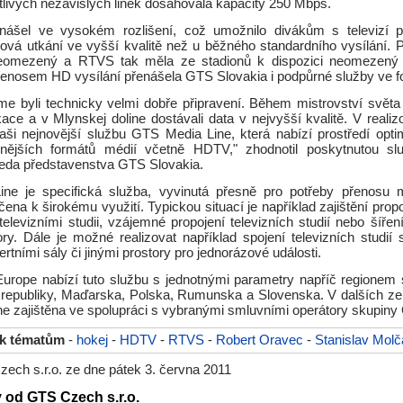
tlivých nezávislých linek dosahovala kapacity 250 Mbps.
enášel ve vysokém rozlišení, což umožnilo divákům s televizí p
jová utkání ve vyšší kvalitě než u běžného standardního vysílání. P
eomezený a RTVS tak měla ze stadionů k dispozici neomezený t
enosem HD vysílání přenášela GTS Slovakia i podpůrné služby ve 
me byli technicky velmi dobře připravení. Během mistrovství světa
ace a v Mlynskej doline dostávali data v nejvyšší kvalitě. V reali
naši nejnovější službu GTS Media Line, která nabízí prostředí opti
znějších formátů médií včetně HDTV," zhodnotil poskytnutou slu
eda představenstva GTS Slovakia.
e je specifická služba, vyvinutá přesně pro potřeby přenosu m
čena k širokému využití. Typickou situací je například zajištění prop
televizními studii, vzájemné propojení televizních studií nebo šíř
ory. Dále je možné realizovat například spojení televizních studií
ertními sály či jinými prostory pro jednorázové události.
urope nabízí tuto službu s jednotnými parametry napříč regionem 
republiky, Maďarska, Polska, Rumunska a Slovenska. V dalších ze
e zajištěna ve spolupráci s vybranými smluvními operátory skupiny
 k tématům
-
hokej
-
HDTV
-
RTVS
-
Robert Oravec
-
Stanislav Molč
ech s.r.o. ze dne pátek 3. června 2011
y od GTS Czech s.r.o.