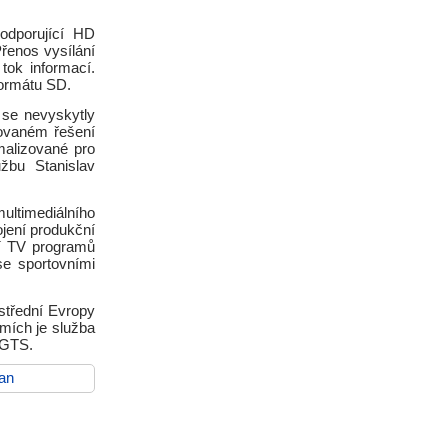
odporující HD
řenos vysílání
ok informací.
formátu SD.
 se nevyskytly
zovaném řešení
malizované pro
žbu Stanislav
ultimediálního
ojení produkční
ení TV programů
 se sportovními
střední Evropy
mích je služba
 GTS.
an