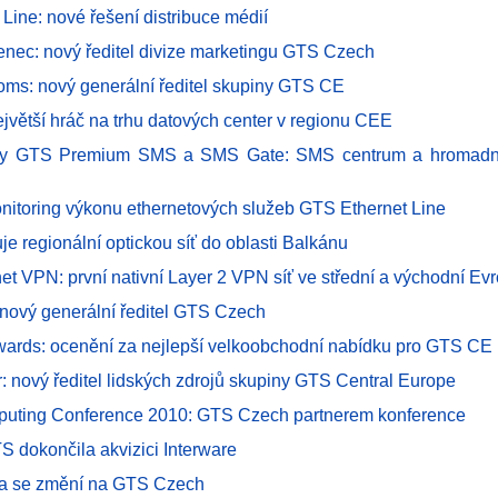
Line: nové řešení distribuce médií
enec: nový ředitel divize marketingu GTS Czech
oms: nový generální ředitel skupiny GTS CE
ejvětší hráč na trhu datových center v regionu CEE
by GTS Premium SMS a SMS Gate: SMS centrum a hromadné
nitoring výkonu ethernetových služeb GTS Ethernet Line
je regionální optickou síť do oblasti Balkánu
et VPN: první nativní Layer 2 VPN síť ve střední a východní Ev
: nový generální ředitel GTS Czech
wards: ocenění za nejlepší velkoobchodní nabídku pro GTS CE
r: nový ředitel lidských zdrojů skupiny GTS Central Europe
puting Conference 2010: GTS Czech partnerem konference
S dokončila akvizici Interware
a se změní na GTS Czech