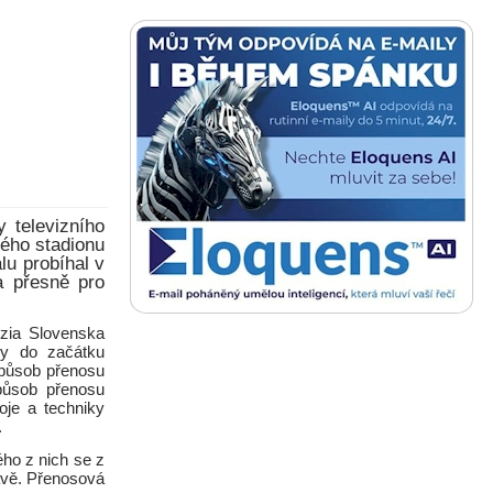
 televizního
kého stadionu
lu probíhal v
a přesně pro
zia Slovenska
vy do začátku
způsob přenosu
působ přenosu
oje a techniky
.
ho z nich se z
avě. Přenosová