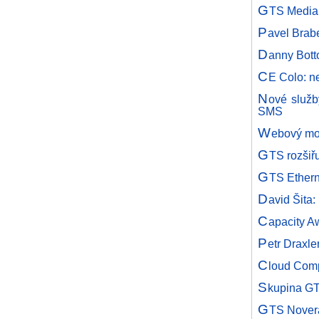
G
TS Media 
P
avel Brab
D
anny Bott
C
E Colo: n
N
ové služ
SMS
W
ebový mo
G
TS rozšiřu
G
TS Ethern
D
avid Šita
C
apacity A
P
etr Draxle
C
loud Com
S
kupina GT
G
TS Nover