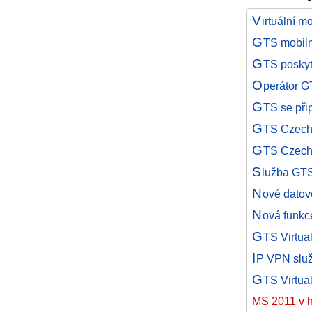
V
irtuální m
G
TS mobiln
G
TS poskyt
O
perátor G
G
TS se přip
G
TS Czech
G
TS Czech 
S
lužba GTS
N
ové datov
N
ová funk
G
TS Virtua
I
P VPN služ
G
TS Virtual
MS 2011 v h