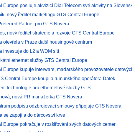
l Europe posiluje akvizicí Dial Telecom své aktivity na Slovens
ník, nový ředitel marketingu GTS Central Europe
Preferred Partner pro GTS Novera
es, nový ředitel strategie a rozvoje GTS Central Europe
 otevřela v Praze další housingové centrum
 investuje do L2 a WDM sítí
ikátní ethernet služby GTS Central Europe
l Europe kupuje Interware, maďarského provozovatele datovýc
S Central Europe koupila rumunského operátora Datek
cent technologie pro ethernetové služby GTS
chová, nová PR manažerka GTS Novera
ntrum podpisu odzbrojovací smlouvy připojuje GTS Novera
 se zapojila do dárcovství krve
l Europe pokračuje v rozšiřování svých datových center