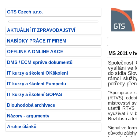
GTS Czech s.r.o.
AKTUÁLNÍ IT ZPRAVODAJSTVÍ
NABÍDKY PRÁCE IT FIREM
OFFLINE A ONLINE AKCE
MS 2011 v h
DMS / ECM správa dokumentů
Společnost 
vysílání ve 
do sídla Slo
IT kurzy a školení OKškolení
rámci služb
potřeby pře
IT kurzy a školení Pumpedu
"Spolupráce 
IT kurzy a školení GOPAS
(RTVS) odebí
mistrovství s
Dlouhodobá archivace
ušetřil RTVS
využívat i v 
Názory - argumenty
Rozhlasu a tel
Archiv článků
Signál ve for
důvodu zálohy