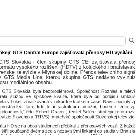
okeji: GTS Central Europe zajišťovala přenosy HD vysílání
GTS Slovakia - člen skupiny GTS CE, zajišťovala přenosy
formátu vysokého rozlišení (HDTV) z košického i bratislavs
venskej televízie v Mlynskej doline. Přenos televizního signá
y GTS Media Line, kterou skupina GTS nedávno vyvinul
nosu mediálního obsahu.
s GTS Slovakia byla bezproblémová. Společnost Rozhlas a televí
rala službu ve špičkové kvalitě, která byla od podpisu smlou
věta v hokeji zrealizovaná v rekordně krátkém čase. Navíc použitý 
 prostředky. Tam, kde to infrastruktura umožní, budeme tento z
budoucnosti," řekl Róbert Oravec, ředitel Sekce strategického rozv
evízie Slovenska (RTVS), mateřské společnosti Slovenskej televízie
mátu HD se na obou stadionech přebíral z přenosových vozů. Z každé
 šířil současně dvěma zcela nezávislými linkami do studia v Bratisl