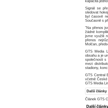
kapacita jedno
Signál se př
sledovat hoke
byl časově n
Současně s př
"Na přenos js
žádné komplik
jsme využili 
přenos nejrů
Molčan, předs
GTS Media Lin
obsahu a je ur
společnosti s 
mezi distribut
stadiony, konc
GTS Central E
včetně České 
GTS Media Lin
Další články
Článek GTS Cz
Další článk