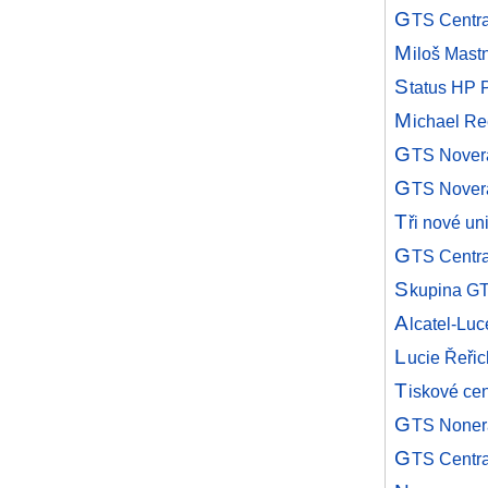
G
TS Centra
M
iloš Mast
S
tatus HP 
M
ichael Re
G
TS Novera
G
TS Novera
T
ři nové un
G
TS Centra
S
kupina GT
A
lcatel-Lu
L
ucie Řeři
T
iskové ce
G
TS Nonera
G
TS Centra