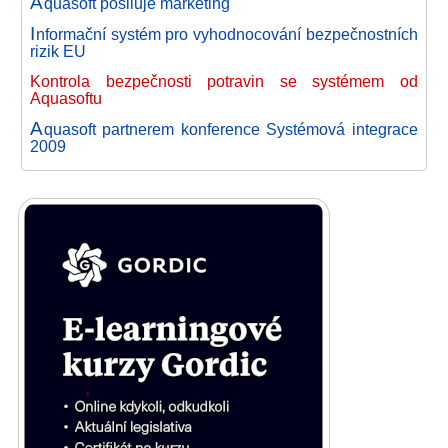
A
quasoft posiluje marketing
I
nformační systém pro vyhodnocování bezpečnostních
rizik EU
Kontrola bezpečnosti potravin se systémem od
Aquasoftu
A
quasoft partnerem konference Systémová integrace
2009