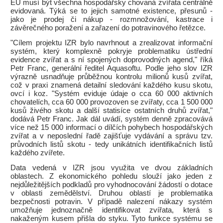
EU musí být všechna hospodářsky chovaná zvířata centrálně
evidovaná. Týká se to jejich samotné existence, přesunů -
jako je prodej či nákup - rozmnožování, kastrace i
závěrečného poražení a zařazení do potravinového řetězce.
"Cílem projektu IZR bylo navrhnout a zrealizovat informační
systém, který komplexně pokryje problematiku ústřední
evidence zvířat a s ní spojených doprovodných agend," říká
Petr Franc, generální ředitel Aquasoftu. Podle jeho slov IZR
výrazně usnadňuje průběžnou kontrolu milionů kusů zvířat,
což v praxi znamená detailní sledování každého kusu skotu,
ovcí i koz. "Systém eviduje údaje o cca 60 000 aktivních
chovatelích, cca 60 000 provozoven se zvířaty, cca 1 500 000
kusů živého skotu a další statisíce ostatních druhů zvířat,"
dodává Petr Franc. Jak dál uvádí, systém denně zpracovává
více než 15 000 informací o dílčích pohybech hospodářských
zvířat a v neposlední řadě zajišťuje vydávání a správu tzv.
průvodních listů skotu - tedy unikátních identifikačních listů
každého zvířete.
Data vedená v IZR jsou využita ve dvou základních
oblastech. Z ekonomického pohledu slouží jako jeden z
nejdůležitějších podkladů pro vyhodnocování žádostí o dotace
v oblasti zemědělství. Druhou oblastí je problematika
bezpečnosti potravin. V případě nalezení nákazy systém
umožňuje jednoznačně identifikovat zvířata, která s
nakaženým kusem přišla do styku. Tyto funkce systému se