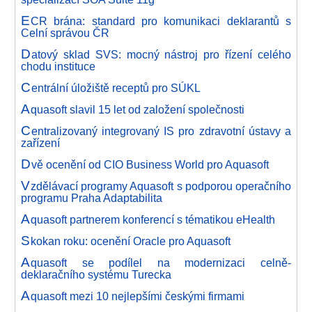
E
CR brána: standard pro komunikaci deklarantů s
Celní správou ČR
D
atový sklad SVS: mocný nástroj pro řízení celého
chodu instituce
C
entrální úložiště receptů pro SÚKL
A
quasoft slavil 15 let od založení společnosti
C
entralizovaný integrovaný IS pro zdravotní ústavy a
zařízení
D
vě ocenění od CIO Business World pro Aquasoft
V
zdělávací programy Aquasoft s podporou operačního
programu Praha Adaptabilita
A
quasoft partnerem konferencí s tématikou eHealth
S
kokan roku: ocenění Oracle pro Aquasoft
A
quasoft se podílel na modernizaci celně-
deklaračního systému Turecka
A
quasoft mezi 10 nejlepšími českými firmami