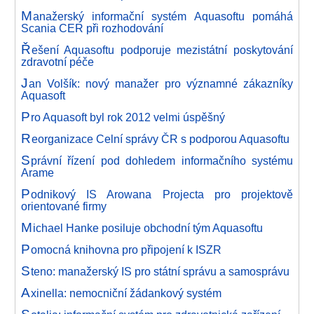
M
anažerský informační systém Aquasoftu pomáhá
Scania CER při rozhodování
Ř
ešení Aquasoftu podporuje mezistátní poskytování
zdravotní péče
J
an Volšík: nový manažer pro významné zákazníky
Aquasoft
P
ro Aquasoft byl rok 2012 velmi úspěšný
R
eorganizace Celní správy ČR s podporou Aquasoftu
S
právní řízení pod dohledem informačního systému
Arame
P
odnikový IS Arowana Projecta pro projektově
orientované firmy
M
ichael Hanke posiluje obchodní tým Aquasoftu
P
omocná knihovna pro připojení k ISZR
S
teno: manažerský IS pro státní správu a samosprávu
A
xinella: nemocniční žádankový systém