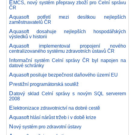
E
MCS, nový systém přepravy zboží pro Celní správu
ČR
A
quasoft potřetí mezi desítkou nejlepších
zaměstnavatelů ČR
A
quasoft dosahuje nejlepších hospodářských
výsledků v historii
A
quasoft implementoval propojení nového
centralizovaného systému zdravotních ústavů ČR
I
nformační systém Celní správy ČR byl napojen na
datové schránky
A
quasoft posiluje bezpečnost daňového území EU
P
restižní programátorská soutěž
D
atový sklad Celní správy s novým SQL serverem
2008
E
lektronizace zdravotnictví na dobré cestě
A
quasoft hlásí nárůst tržeb i v době krize
N
ový systém pro zdravotní ústavy