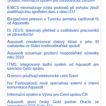
S
otalia: informační systém pro zdravotnická zařízení
E
MCS minimalizuje rizika podvodů při pohybu zboží
podléhajícímu spotřební dani v rámci EU
B
ezpečnost potravin v Turecku pomáhá zajišťovat IS
od Aquasoftu
I
S ZEUS: dokonalý přehled o vzdělávání pracovníků
ve zdravotnictví
A
quasoft zmodernizoval datový sklad a jeho BI
nadstavbu ve Státní rostlinolékařské správě
A
quasoft oznamuje pozitivní hospodářské výsledky
roku 2010
I
TMS: integrovaný tarifní systém od Aquasoft pro
tureckou Celní správu
D
ovozci používají elektronické celní řízení
I
va Pavlousková: nový specialista externí a interní
komunikace Aquasoft
I
nformační systém e-Vývoz pro Celní správu ČR
A
quasoft: první český Gold partner Oracle se
specializací SOA Suite 11g