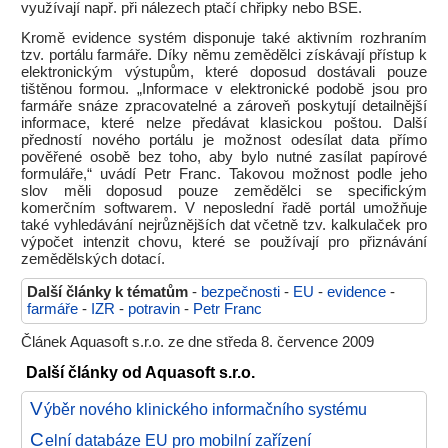
využívají např. při nálezech ptačí chřipky nebo BSE.
Kromě evidence systém disponuje také aktivním rozhraním
tzv. portálu farmáře. Díky němu zemědělci získávají přístup k
elektronickým výstupům, které doposud dostávali pouze
tištěnou formou. „Informace v elektronické podobě jsou pro
farmáře snáze zpracovatelné a zároveň poskytují detailnější
informace, které nelze předávat klasickou poštou. Další
předností nového portálu je možnost odesílat data přímo
pověřené osobě bez toho, aby bylo nutné zasílat papírové
formuláře,“ uvádí Petr Franc. Takovou možnost podle jeho
slov měli doposud pouze zemědělci se specifickým
komerčním softwarem. V neposlední řadě portál umožňuje
také vyhledávání nejrůznějších dat včetně tzv. kalkulaček pro
výpočet intenzit chovu, které se používají pro přiznávání
zemědělských dotací.
Další články k tématům
-
bezpečnosti
-
EU
-
evidence
-
farmáře
-
IZR
-
potravin
-
Petr Franc
Článek Aquasoft s.r.o. ze dne středa 8. července 2009
Další články od Aquasoft s.r.o.
V
ýběr nového klinického informačního systému
C
elní databáze EU pro mobilní zařízení