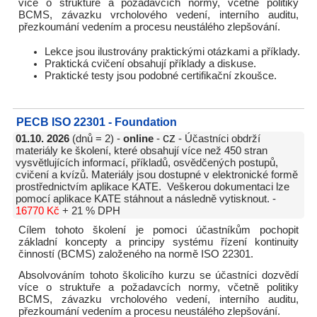
více o struktuře a požadavcích normy, včetně politiky
BCMS, závazku vrcholového vedení, interního auditu,
přezkoumání vedením a procesu neustálého zlepšování.
Lekce jsou ilustrovány praktickými otázkami a příklady.
Praktická cvičení obsahují příklady a diskuse.
Praktické testy jsou podobné certifikační zkoušce.
PECB ISO 22301 - Foundation
cz
01.10. 2026
(dnů = 2) -
online
-
- Účastníci obdrží
materiály ke školení, které obsahují více než 450 stran
vysvětlujících informací, příkladů, osvědčených postupů,
cvičení a kvízů. Materiály jsou dostupné v elektronické formě
prostřednictvím aplikace KATE. Veškerou dokumentaci lze
pomocí aplikace KATE stáhnout a následně vytisknout. -
16770 Kč
+ 21 % DPH
Cílem tohoto školení je pomoci účastníkům pochopit
základní koncepty a principy systému řízení kontinuity
činností (BCMS) založeného na normě ISO 22301.
Absolvováním tohoto školicího kurzu se účastníci dozvědí
více o struktuře a požadavcích normy, včetně politiky
BCMS, závazku vrcholového vedení, interního auditu,
přezkoumání vedením a procesu neustálého zlepšování.