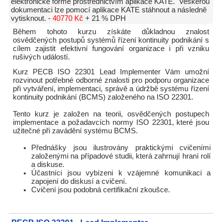
elektronické formě prostřednictvím aplikace KATE. Veškerou
dokumentaci lze pomocí aplikace KATE stáhnout a následně
vytisknout. -
40770 Kč
+ 21 % DPH
Během tohoto kurzu získáte důkladnou znalost
osvědčených postupů systémů řízení kontinuity podnikání s
cílem zajistit efektivní fungování organizace i při vzniku
rušivých událostí.
Kurz PECB ISO 22301 Lead Implementer Vám umožní
rozvinout potřebné odborné znalosti pro podporu organizace
při vytváření, implementaci, správě a údržbě systému řízení
kontinuity podnikání (BCMS) založeného na ISO 22301.
Tento kurz je založen na teorii, osvědčených postupech
implementace a požadavcích normy ISO 22301, které jsou
užitečné při zavádění systému BCMS.
Přednášky jsou ilustrovány praktickými cvičeními
založenými na případové studii, která zahrnují hraní rolí
a diskuse.
Účastníci jsou vybízeni k vzájemné komunikaci a
zapojení do diskusí a cvičení.
Cvičení jsou podobná certifikační zkoušce.