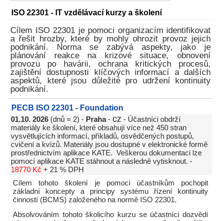
ISO 22301 - IT vzdělávací kurzy a školení
Cílem ISO 22301 je pomoci organizacím identifikovat
a řešit hrozby, které by mohly ohrozit provoz jejich
podnikání. Norma se zabývá aspekty, jako je
plánování reakce na krizové situace, obnovení
provozu po havárii, ochrana kritických procesů,
zajištění dostupnosti klíčových informací a dalších
aspektů, které jsou důležité pro udržení kontinuity
podnikání.
PECB ISO 22301 - Foundation
cz
01.10. 2026
(dnů = 2) -
Praha
-
- Účastníci obdrží
materiály ke školení, které obsahují více než 450 stran
vysvětlujících informací, příkladů, osvědčených postupů,
cvičení a kvízů. Materiály jsou dostupné v elektronické formě
prostřednictvím aplikace KATE. Veškerou dokumentaci lze
pomocí aplikace KATE stáhnout a následně vytisknout. -
18770 Kč
+ 21 % DPH
Cílem tohoto školení je pomoci účastníkům pochopit
základní koncepty a principy systému řízení kontinuity
činností (BCMS) založeného na normě ISO 22301.
Absolvováním tohoto školicího kurzu se účastníci dozvědí