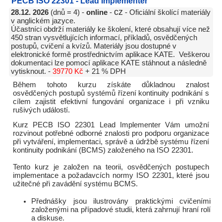
PECB ISO 22301 - Lead Implementer
cz
28.12. 2026
(dnů = 4) -
online
-
- Oficiální školící materiály
v anglickém jazyce.
Účastníci obdrží materiály ke školení, které obsahují více než
450 stran vysvětlujících informací, příkladů, osvědčených
postupů, cvičení a kvízů. Materiály jsou dostupné v
elektronické formě prostřednictvím aplikace KATE. Veškerou
dokumentaci lze pomocí aplikace KATE stáhnout a následně
vytisknout. -
39770 Kč
+ 21 % DPH
Během tohoto kurzu získáte důkladnou znalost
osvědčených postupů systémů řízení kontinuity podnikání s
cílem zajistit efektivní fungování organizace i při vzniku
rušivých událostí.
Kurz PECB ISO 22301 Lead Implementer Vám umožní
rozvinout potřebné odborné znalosti pro podporu organizace
při vytváření, implementaci, správě a údržbě systému řízení
kontinuity podnikání (BCMS) založeného na ISO 22301.
Tento kurz je založen na teorii, osvědčených postupech
implementace a požadavcích normy ISO 22301, které jsou
užitečné při zavádění systému BCMS.
Přednášky jsou ilustrovány praktickými cvičeními
založenými na případové studii, která zahrnují hraní rolí
a diskuse.