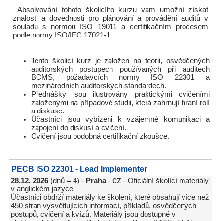
Absolvování tohoto školicího kurzu vám umožní získat
znalosti a dovednosti pro plánování a provádění auditů v
souladu s normou ISO 19011 a certifikačním procesem
podle normy ISO/IEC 17021-1.
Tento školicí kurz je založen na teorii, osvědčených
auditorských postupech používaných při auditech
BCMS, požadavcích normy ISO 22301 a
mezinárodních auditorských standardech.
Přednášky jsou ilustrovány praktickými cvičeními
založenými na případové studii, která zahrnují hraní rolí
a diskuse.
Účastníci jsou vybízeni k vzájemné komunikaci a
zapojení do diskusí a cvičení.
Cvičení jsou podobná certifikační zkoušce.
PECB ISO 22301 - Lead Implementer
cz
28.12. 2026
(dnů = 4) -
Praha
-
- Oficiální školící materiály
v anglickém jazyce.
Účastníci obdrží materiály ke školení, které obsahují více než
450 stran vysvětlujících informací, příkladů, osvědčených
postupů, cvičení a kvízů. Materiály jsou dostupné v