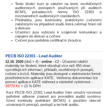
Tento školicí kurz je založen na teorii, osvědčených
auditorských postupech používaných při auditech
BCMS, požadavcích normy ISO 22301 a
mezinárodních auditorských standardech.
Přednášky jsou ilustrovány praktickými cvičeními
založenými na případové studii, která zahrnují hraní rolí
a diskuse.
Účastníci jsou vybízeni k vzájemné komunikaci a
zapojení do diskusí a cvičení.
Cvičení jsou podobná certifikační zkoušce.
PECB ISO 22301 - Lead Auditor
cz
12.10. 2026
(dnů = 4) -
online
-
- Účastníci obdrží
materiály ke školení, které obsahují více než 450 stran
vysvětlujících informací, příkladů, osvědčených postupů,
cvičení a kvízů. Materiály jsou dostupné v elektronické formě
prostřednictvím aplikace KATE. Veškerou dokumentaci lze
pomocí aplikace KATE stáhnout a následně vytisknout. -
39770 Kč
+ 21 % DPH
Kurz PECB ISO 22301 Lead Auditor Vám umožní rozvinout
potřebné odborné znalosti pro provádění auditů systému
řízení kontinuity podnikání (BCMS) s použitím obecně
uznávaných principů, postupů a technik auditu.