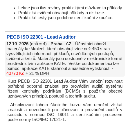
Lekce jsou ilustrovány praktickými otázkami a příklady.
Praktická cvičení obsahují příklady a diskuse.
Praktické testy jsou podobné certifikační zkoušce.
PECB ISO 22301 - Lead Auditor
cz
12.10. 2026
(dnů = 4) -
Praha
-
- Účastníci obdrží
materiály ke školení, které obsahují více než 450 stran
vysvětlujících informací, příkladů, osvědčených postupů,
cvičení a kvízů. Materiály jsou dostupné v elektronické formě
prostřednictvím aplikace KATE. Veškerou dokumentaci lze
pomocí aplikace KATE stáhnout a následně vytisknout. -
40770 Kč
+ 21 % DPH
Kurz PECB ISO 22301 Lead Auditor Vám umožní rozvinout
potřebné odborné znalosti pro provádění auditů systému
řízení kontinuity podnikání (BCMS) s použitím obecně
uznávaných principů, postupů a technik auditu.
Absolvování tohoto školicího kurzu vám umožní získat
znalosti a dovednosti pro plánování a provádění auditů v
souladu s normou ISO 19011 a certifikačním procesem
podle normy ISO/IEC 17021-1.