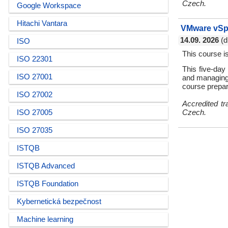
Czech.
Google Workspace
Hitachi Vantara
VMware vSph
14.09. 2026
(d
ISO
This course i
ISO 22301
This five-day 
ISO 27001
and managing
course prepar
ISO 27002
Accredited t
ISO 27005
Czech.
ISO 27035
ISTQB
ISTQB Advanced
ISTQB Foundation
Kybernetická bezpečnost
Machine learning