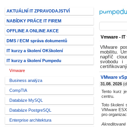
AKTUÁLNÍ IT ZPRAVODAJSTVÍ
NABÍDKY PRÁCE IT FIREM
OFFLINE A ONLINE AKCE
Vmware - IT 
DMS / ECM správa dokumentů
VMware posk
IT kurzy a školení OKškolení
mobilitu. U
napříč clou
IT kurzy a školení Pumpedu
svobodu i 
certifikovan
Vmware
VMware vSph
Business analýza
31.08. 2026
(d
CompTIA
Tento kurz j
centru.
Databáze MySQL
Toto školení 
VMware ESXi 
Databáze PostgreSQL
pro organizaci
Enterprise architektura
Akreditované