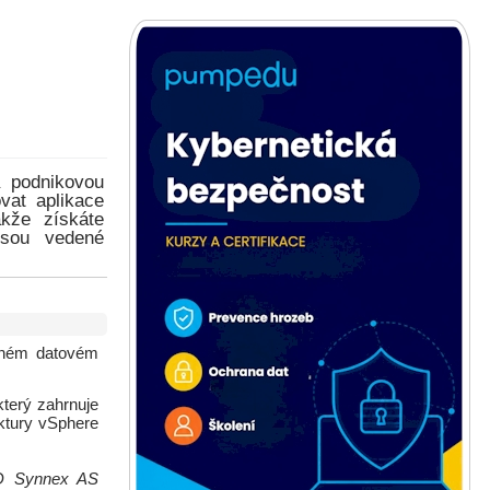
a podnikovou
vat aplikace
akže získáte
jsou vedené
vaném datovém
který zahrnuje
ktury vSphere
 TD Synnex AS