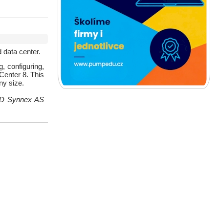
 data center.
g, configuring,
enter 8. This
ny size.
 TD Synnex AS