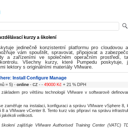
vzdělávací kurzy a školení
ytuje jedinečně konzistentní platformu pro cloudovou 
možňuje vám spouštět, spravovat, připojovat a zabezpečo
dy a zařízeními ve společném operačním prostředí, t
kontrolu. Všechny kurzy, které Pumpedu poskytuje, 
ými lektory s originálními materiály VMware.
ere: Install Configure Manage
cz
nů = 5) -
online
-
- -
49000 Kč
+ 21 % DPH
e základem pro většinu technologií VMware v softwarově defino
se zaměřuje na instalaci, konfiguraci a správu VMware vSphere 8, 
8 a VMware vCenter 8. Tento kurz vás připraví na správu infrastru
 jakékoli velikosti.
 školení zajišťuje VMware Authorised Training Center (VATC)