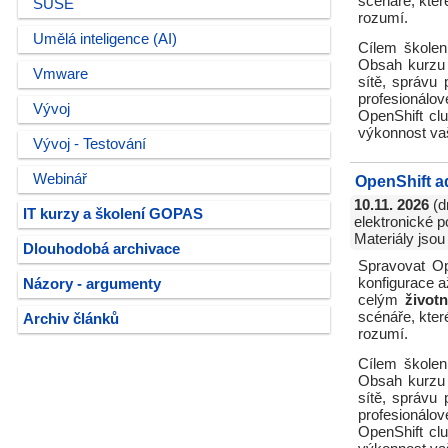
scénáře, kter
SUSE
rozumí.
Umělá inteligence (AI)
Cílem školení
Obsah kurzu z
Vmware
sítě, správu 
profesionálov
Vývoj
OpenShift clu
výkonnost va
Vývoj - Testování
Webinář
OpenShift a
10.11. 2026
(d
IT kurzy a školení GOPAS
elektronické p
Materiály jsou
Dlouhodobá archivace
Spravovat Op
konfigurace a
Názory - argumenty
celým
život
scénáře, kter
Archiv článků
rozumí.
Cílem školení
Obsah kurzu z
sítě, správu 
profesionálov
OpenShift clu