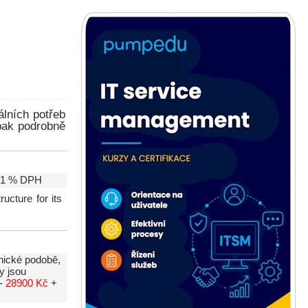
álních potřeb
 pak podrobně
21 % DPH
ucture for its
nické podobě,
y jsou
 -
28900 Kč
+