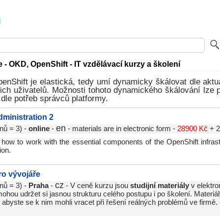
- OKD, OpenShift - IT vzdělávací kurzy a školení
enShift je elastická, tedy umí dynamicky škálovat dle aktu
ejich uživatelů. Možnosti tohoto dynamického škálování lze
 dle potřeb správců platformy.
dministration 2
en
nů = 3) -
online
-
- materials are in electronic form -
28900 Kč
+ 
n how to work with the essential components of the OpenShift infrastr
ion.
ro vývojáře
cz
nů = 3) -
Praha
-
- V ceně kurzu jsou
studijní materiály
v elektro
hou udržet si jasnou strukturu celého postupu i po školení. Materiál
abyste se k nim mohli vracet při řešení reálných problémů ve firmě.