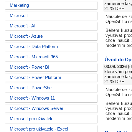
zaměřené tak, 
Marketing
21 % DPH
Microsoft
Naučíte se z
OpenShiftu na
Microsoft - AI
Během kurzu 
využívat pro
Microsoft - Azure
chce naučit 
moderním pro
Microsoft - Data Platform
Microsoft - Microsoft 365
Úvod do Op
03.09. 2026
(d
Microsoft - Power BI
které vám pomo
zaměřené tak, 
Microsoft - Power Platform
21 % DPH
Microsoft - PowerShell
Naučíte se z
OpenShiftu na
Microsoft - Windows 11
Během kurzu 
Microsoft - Windows Server
využívat pro
chce naučit 
moderním pro
Microsoft pro uživatele
Microsoft pro uživatele - Excel