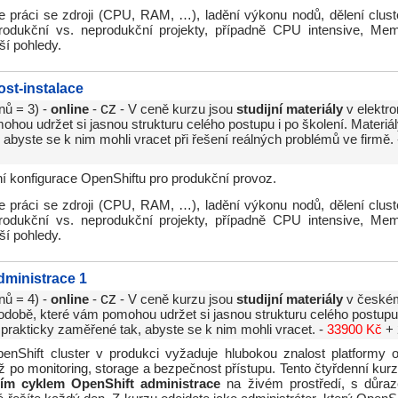
 práci se zdroji (CPU, RAM, …), ladění výkonu nodů, dělení cluste
 produkční vs. neprodukční projekty, případně CPU intensive, Mem
ší pohledy.
ost-instalace
cz
nů = 3) -
online
-
- V ceně kurzu jsou
studijní materiály
v elektro
hou udržet si jasnou strukturu celého postupu i po školení. Materiál
abyste se k nim mohli vracet při řešení reálných problémů ve firmě.
ní konfigurace OpenShiftu pro produkční provoz.
 práci se zdroji (CPU, RAM, …), ladění výkonu nodů, dělení cluste
 produkční vs. neprodukční projekty, případně CPU intensive, Mem
ší pohledy.
dministrace 1
cz
nů = 4) -
online
-
- V ceně kurzu jsou
studijní materiály
v českém
odobě, které vám pomohou udržet si jasnou strukturu celého postupu 
 prakticky zaměřené tak, abyste se k nim mohli vracet. -
33900 Kč
+ 
enShift cluster v produkci vyžaduje hlubokou znalost platformy o
ž po monitoring, storage a bezpečnost přístupu. Tento čtyřdenní kur
ním cyklem OpenShift administrace
na živém prostředí, s důra