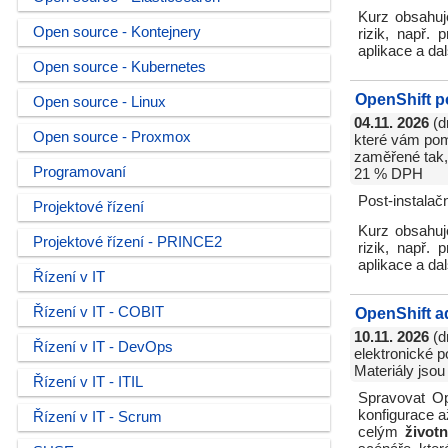
Kurz obsahuje
Open source - Kontejnery
rizik, např.
aplikace a dal
Open source - Kubernetes
OpenShift p
Open source - Linux
04.11. 2026
(d
Open source - Proxmox
které vám pomo
zaměřené tak, 
Programovaní
21 % DPH
Post-instalač
Projektové řízení
Kurz obsahuje
Projektové řízení - PRINCE2
rizik, např.
aplikace a dal
Řízení v IT
Řízení v IT - COBIT
OpenShift a
10.11. 2026
(d
Řízení v IT - DevOps
elektronické p
Materiály jsou
Řízení v IT - ITIL
Spravovat Op
konfigurace a
Řízení v IT - Scrum
celým
život