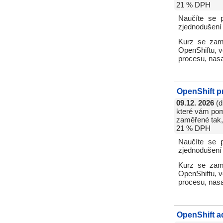
21 % DPH
Naučíte se p
zjednodušení 
Kurz se zamě
OpenShiftu, v
procesu, nasa
OpenShift p
09.12. 2026
(d
které vám pomo
zaměřené tak, 
21 % DPH
Naučíte se p
zjednodušení 
Kurz se zamě
OpenShiftu, v
procesu, nasa
OpenShift a