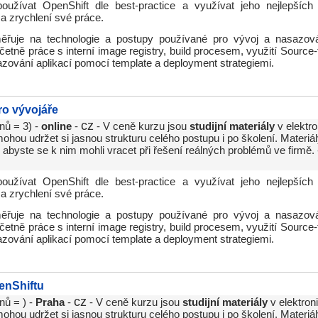
oužívat OpenShift dle best-practice a využívat jeho nejlepších 
a zrychlení své práce.
řuje na technologie a postupy používané pro vývoj a nasazová
četně práce s interní image registry, build procesem, využití Source-
zování aplikací pomocí template a deployment strategiemi.
ro vývojáře
cz
nů = 3) -
online
-
- V ceně kurzu jsou
studijní materiály
v elektr
hou udržet si jasnou strukturu celého postupu i po školení. Materiál
abyste se k nim mohli vracet při řešení reálných problémů ve firmě.
oužívat OpenShift dle best-practice a využívat jeho nejlepších 
a zrychlení své práce.
řuje na technologie a postupy používané pro vývoj a nasazová
četně práce s interní image registry, build procesem, využití Source-
zování aplikací pomocí template a deployment strategiemi.
enShiftu
cz
nů = ) -
Praha
-
- V ceně kurzu jsou
studijní materiály
v elektron
hou udržet si jasnou strukturu celého postupu i po školení. Materiál