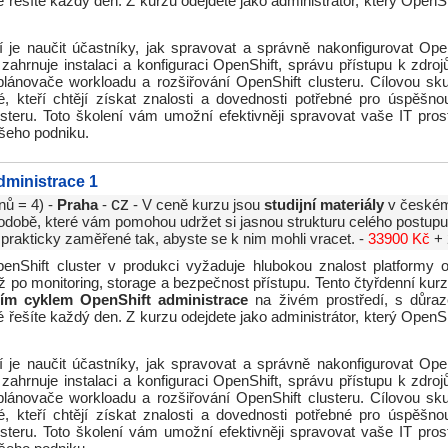
é řešíte každý den. Z kurzu odejdete jako administrátor, který OpenS
 je naučit účastníky, jak spravovat a správně nakonfigurovat Open
ahrnuje instalaci a konfiguraci OpenShift, správu přístupu k zdro
plánovače workloadu a rozšiřování OpenShift clusteru. Cílovou sk
é, kteří chtějí získat znalosti a dovednosti potřebné pro úspěšno
steru. Toto školení vám umožní efektivněji spravovat vaše IT prost
šeho podniku.
dministrace 1
cz
nů = 4) -
Praha
-
- V ceně kurzu jsou
studijní materiály
v českém
odobě, které vám pomohou udržet si jasnou strukturu celého postupu 
 prakticky zaměřené tak, abyste se k nim mohli vracet. -
33900 Kč
+ 
enShift cluster v produkci vyžaduje hlubokou znalost platformy o
ž po monitoring, storage a bezpečnost přístupu. Tento čtyřdenní kur
ním cyklem OpenShift administrace
na živém prostředí, s důra
é řešíte každý den. Z kurzu odejdete jako administrátor, který OpenS
 je naučit účastníky, jak spravovat a správně nakonfigurovat Open
ahrnuje instalaci a konfiguraci OpenShift, správu přístupu k zdro
plánovače workloadu a rozšiřování OpenShift clusteru. Cílovou sk
é, kteří chtějí získat znalosti a dovednosti potřebné pro úspěšno
steru. Toto školení vám umožní efektivněji spravovat vaše IT prost