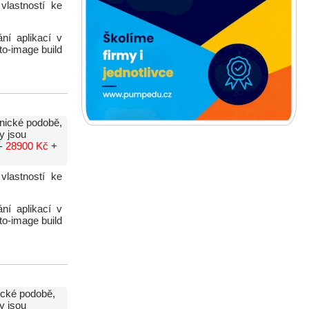
vlastností ke
ní aplikací v
to-image build
onické podobě,
y jsou
 -
28900 Kč
+
vlastností ke
ní aplikací v
to-image build
ické podobě,
y jsou