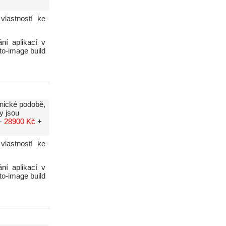
vlastností ke
ní aplikací v
to-image build
onické podobě,
y jsou
 -
28900 Kč
+
vlastností ke
ní aplikací v
to-image build