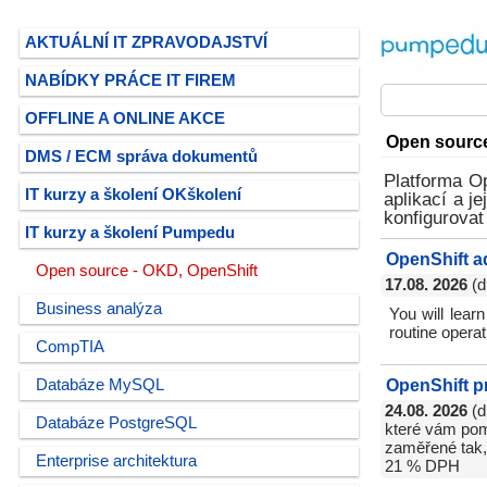
AKTUÁLNÍ IT ZPRAVODAJSTVÍ
NABÍDKY PRÁCE IT FIREM
OFFLINE A ONLINE AKCE
Open source 
DMS / ECM správa dokumentů
Platforma Op
IT kurzy a školení OKškolení
aplikací a j
konfigurovat
IT kurzy a školení Pumpedu
OpenShift a
Open source - OKD, OpenShift
17.08. 2026
(d
Business analýza
You will lear
routine operat
CompTIA
OpenShift p
Databáze MySQL
24.08. 2026
(d
Databáze PostgreSQL
které vám pomo
zaměřené tak, 
Enterprise architektura
21 % DPH