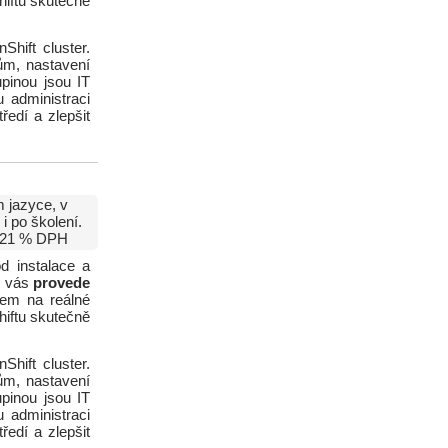
hiftu skutečně
Shift cluster.
jům, nastavení
upinou jsou IT
u administraci
ředí a zlepšit
 jazyce, v
i po školení.
21 % DPH
d instalace a
z vás
provede
zem na reálné
hiftu skutečně
Shift cluster.
jům, nastavení
upinou jsou IT
u administraci
ředí a zlepšit