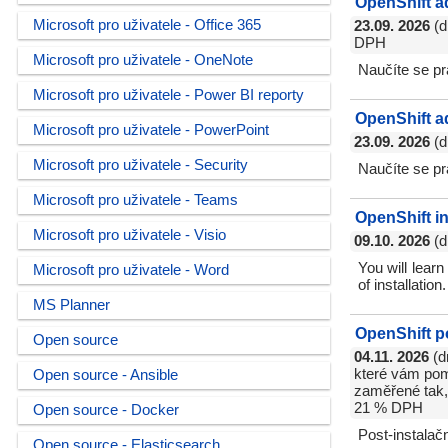
OpenShift a
Microsoft pro uživatele - Office 365
23.09. 2026
(d
DPH
Microsoft pro uživatele - OneNote
Naučíte se pr
Microsoft pro uživatele - Power BI reporty
OpenShift a
Microsoft pro uživatele - PowerPoint
23.09. 2026
(d
Microsoft pro uživatele - Security
Naučíte se pr
Microsoft pro uživatele - Teams
OpenShift in
Microsoft pro uživatele - Visio
09.10. 2026
(d
You will learn
Microsoft pro uživatele - Word
of installatio
MS Planner
OpenShift p
Open source
04.11. 2026
(d
které vám pomo
Open source - Ansible
zaměřené tak, 
21 % DPH
Open source - Docker
Post-instalač
Open source - Elasticsearch