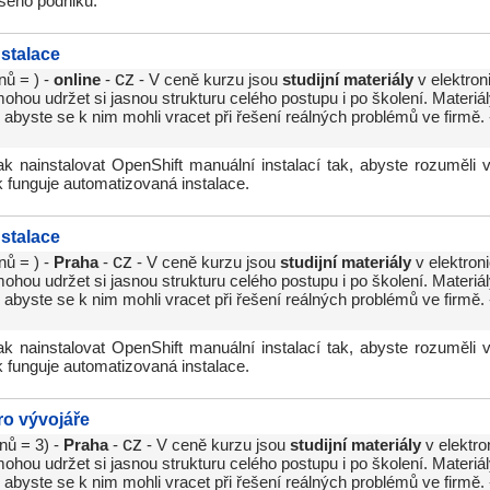
šeho podniku.
nstalace
cz
nů = ) -
online
-
- V ceně kurzu jsou
studijní materiály
v elektron
hou udržet si jasnou strukturu celého postupu i po školení. Materiál
abyste se k nim mohli vracet při řešení reálných problémů ve firmě.
ak nainstalovat OpenShift manuální instalací tak, abyste rozuměl
k funguje automatizovaná instalace.
nstalace
cz
nů = ) -
Praha
-
- V ceně kurzu jsou
studijní materiály
v elektron
hou udržet si jasnou strukturu celého postupu i po školení. Materiál
abyste se k nim mohli vracet při řešení reálných problémů ve firmě.
ak nainstalovat OpenShift manuální instalací tak, abyste rozuměl
k funguje automatizovaná instalace.
ro vývojáře
cz
nů = 3) -
Praha
-
- V ceně kurzu jsou
studijní materiály
v elektro
hou udržet si jasnou strukturu celého postupu i po školení. Materiál
abyste se k nim mohli vracet při řešení reálných problémů ve firmě.