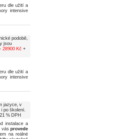
ru dle užití a
ory intensive
nické podobě,
y jsou
 -
28900 Kč
+
ru dle užití a
ory intensive
 jazyce, v
i po školení.
21 % DPH
d instalace a
z vás
provede
zem na reálné