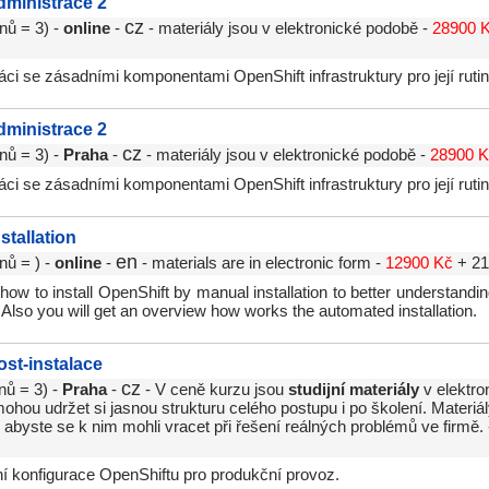
dministrace 2
cz
nů = 3) -
online
-
- materiály jsou v elektronické podobě -
28900 
áci se zásadními komponentami OpenShift infrastruktury pro její rutin
dministrace 2
cz
nů = 3) -
Praha
-
- materiály jsou v elektronické podobě -
28900 
áci se zásadními komponentami OpenShift infrastruktury pro její rutin
stallation
en
nů = ) -
online
-
- materials are in electronic form -
12900 Kč
+ 2
 how to install OpenShift by manual installation to better understandin
n. Also you will get an overview how works the automated installation.
ost-instalace
cz
nů = 3) -
Praha
-
- V ceně kurzu jsou
studijní materiály
v elektro
hou udržet si jasnou strukturu celého postupu i po školení. Materiál
abyste se k nim mohli vracet při řešení reálných problémů ve firmě.
ní konfigurace OpenShiftu pro produkční provoz.