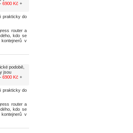
 -
6900 Kč
+
 prakticky do
ress router a
ždého, kdo se
 kontejnerů v
ické podobě,
y jsou
 -
6900 Kč
+
 prakticky do
ress router a
ždého, kdo se
 kontejnerů v