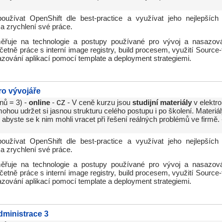
oužívat OpenShift dle best-practice a využívat jeho nejlepších 
a zrychlení své práce.
řuje na technologie a postupy používané pro vývoj a nasazová
četně práce s interní image registry, build procesem, využití Source-
zování aplikací pomocí template a deployment strategiemi.
ro vývojáře
cz
nů = 3) -
online
-
- V ceně kurzu jsou
studijní materiály
v elektr
hou udržet si jasnou strukturu celého postupu i po školení. Materiál
abyste se k nim mohli vracet při řešení reálných problémů ve firmě.
oužívat OpenShift dle best-practice a využívat jeho nejlepších 
a zrychlení své práce.
řuje na technologie a postupy používané pro vývoj a nasazová
četně práce s interní image registry, build procesem, využití Source-
zování aplikací pomocí template a deployment strategiemi.
dministrace 3