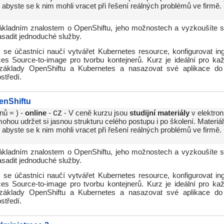
abyste se k nim mohli vracet při řešení reálných problémů ve firmě.
ákladním znalostem o OpenShiftu, jeho možnostech a vyzkoušíte si
sadit jednoduché služby.
se účastníci naučí vytvářet Kubernetes resource, konfigurovat ing
ces Source-to-image pro tvorbu kontejnerů. Kurz je ideální pro ka
základy OpenShiftu a Kubernetes a nasazovat své aplikace do
středí.
enShiftu
cz
nů = ) -
online
-
- V ceně kurzu jsou
studijní materiály
v elektron
hou udržet si jasnou strukturu celého postupu i po školení. Materiál
abyste se k nim mohli vracet při řešení reálných problémů ve firmě.
ákladním znalostem o OpenShiftu, jeho možnostech a vyzkoušíte si
sadit jednoduché služby.
se účastníci naučí vytvářet Kubernetes resource, konfigurovat ing
ces Source-to-image pro tvorbu kontejnerů. Kurz je ideální pro ka
základy OpenShiftu a Kubernetes a nasazovat své aplikace do
středí.