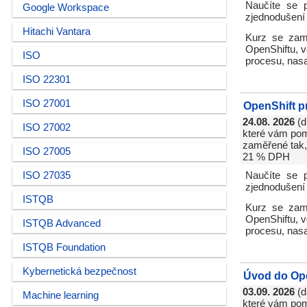
Naučíte se p
Google Workspace
zjednodušení 
Hitachi Vantara
Kurz se zamě
OpenShiftu, v
ISO
procesu, nasa
ISO 22301
ISO 27001
OpenShift p
24.08. 2026
(d
ISO 27002
které vám pomo
zaměřené tak, 
ISO 27005
21 % DPH
ISO 27035
Naučíte se p
zjednodušení 
ISTQB
Kurz se zamě
OpenShiftu, v
ISTQB Advanced
procesu, nasa
ISTQB Foundation
Kybernetická bezpečnost
Úvod do Op
03.09. 2026
(d
Machine learning
které vám pomo