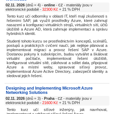
cz
02.11. 2026
(dnů = 4) -
online
-
- materiály jsou v
elektronické podobě -
32300 Kč
+ 21 % DPH
Tento kurz učí odborníky v oblasti IT, kteří mají zkušenosti s
řešeními SAP, jak využít prostředky Azure, které zahrnují
nasazení a konfiguraci virtuálních strojů, virtuálních sítí, účtů
úložiště a Azure AD, která zahrnuje implementaci a správu
hybridních identit.
Studenti tohoto kurzu se prostřednictvím konceptů, scénářů,
postupů a praktických cvičení naučí, jak nejlépe plánovat a
implementovat migraci a provoz řešení SAP v Azure.
Dostanou pokyny k subskripcím, budou vytvářet a škálovat
virtuální počítače, implementovat řešení úložiště,
konfigurovat virtuální sítě, zálohovat a sdílet data, připojovat
Azure a místní weby, spravovat síťový provoz,
implementovat Azure Active Directory, zabezpečit identity a
sledovat jejich řešení.
Designing and Implementing Microsoft Azure
Networking Solutions
cz
02.11. 2026
(dnů = 3) -
Praha
-
- materiály jsou v
elektronické podobě -
21600 Kč
+ 21 % DPH
Tento kurz učí síťové inženýry, jak navrhovat,