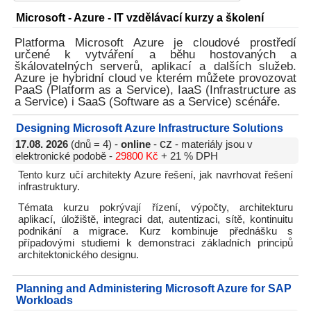
Microsoft - Azure - IT vzdělávací kurzy a školení
Platforma Microsoft Azure je cloudové prostředí
určené k vytváření a běhu hostovaných a
škálovatelných serverů, aplikací a dalších služeb.
Azure je hybridní cloud ve kterém můžete provozovat
PaaS (Platform as a Service), IaaS (Infrastructure as
a Service) i SaaS (Software as a Service) scénáře.
Designing Microsoft Azure Infrastructure Solutions
cz
17.08. 2026
(dnů = 4) -
online
-
- materiály jsou v
elektronické podobě -
29800 Kč
+ 21 % DPH
Tento kurz učí architekty Azure řešení, jak navrhovat řešení
infrastruktury.
Témata kurzu pokrývají řízení, výpočty, architekturu
aplikací, úložiště, integraci dat, autentizaci, sítě, kontinuitu
podnikání a migrace. Kurz kombinuje přednášku s
případovými studiemi k demonstraci základních principů
architektonického designu.
Planning and Administering Microsoft Azure for SAP
Workloads