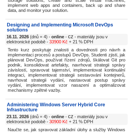
storage solutions, create and scale virtual machines,
implement web apps and containers, back up and share
data, and monitor your solution.
Designing and Implementing Microsoft DevOps
solutions
cz
16.11. 2026
(dnů = 4) -
online
-
- materiály jsou v
elektronické podobě -
33900 Kč
+ 21 % DPH
Tento kurz poskytuje znalosti a dovednosti pro návrh a
implementaci procesů a postupů DevOps. Studenti zjistí, jak
plánovat DevOps, používat řízení zdrojů, škálovat Git pro
podnik, konsolidovat artefakty, navrhovat strategii správy
závislostí, spravovat tajemství, implementovat kontinuální
integraci, implementovat strategii sestavování kontejnerů,
navrhovat strategii vydání, nastavovat postup správy
vydání, implementovat vzor nasazení a optimalizovat
mechanismy zpětné vazby.
Administering Windows Server Hybrid Core
Infrastructure
cz
23.11. 2026
(dnů = 4) -
online
-
- materiály jsou v
elektronické podobě -
30900 Kč
+ 21 % DPH
Naučte se, jak spravovat základní úlohy a služby Windows