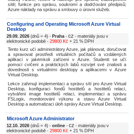
sítě; funkce pro správu, soukromí a dodržování předpisů;
Azure náklady na správu a smlouvy o úrovni služeb.
Configuring and Operating Microsoft Azure Virtual
Desktop
cz
29.09. 2026
(dnů = 4) -
Praha
-
- materiály jsou v
elektronické podobě -
29800 Kč
+ 21 % DPH
Tento kurz učí administrátory Azure, jak plánovat, doručovat
a spravovat prostředí virtuálních počítačů a vzdálených
aplikací v jakémkoli zařízení v Azure. Studenti se učí
pomocí cvičení a praktických labů rozvíjet své znalosti a
dovednosti s virtuálními desktopy a aplikacemi v Azure
Virtual Desktop.
Lekce zahrnují implementaci a správu sítí pro Azure Virtual
Desktop, konfiguraci fondů hostitelů a hostitelů relací,
vytváření image hostitelů relací, implementaci a správu
FSLogix, monitorování výkonu a stavu Azure Virtual
Desktop a automatizaci úloh správy Azure Virtual Desktop.
Microsoft Azure Administrator
cz
12.10. 2026
(dnů = 4) -
online
-
- materiály jsou v
elektronické podobě -
29800 Kč
+ 21 % DPH