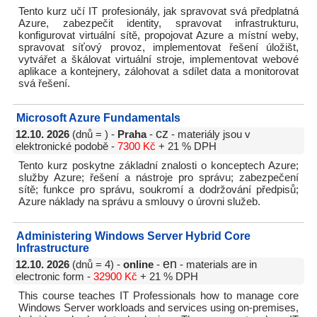
Tento kurz učí IT profesionály, jak spravovat svá předplatná
Azure, zabezpečit identity, spravovat infrastrukturu,
konfigurovat virtuální sítě, propojovat Azure a místní weby,
spravovat síťový provoz, implementovat řešení úložišt,
vytvářet a škálovat virtuální stroje, implementovat webové
aplikace a kontejnery, zálohovat a sdílet data a monitorovat
svá řešení.
Microsoft Azure Fundamentals
cz
12.10. 2026
(dnů = ) -
Praha
-
- materiály jsou v
elektronické podobě -
7300 Kč
+ 21 % DPH
Tento kurz poskytne základní znalosti o konceptech Azure;
služby Azure; řešení a nástroje pro správu; zabezpečení
sítě; funkce pro správu, soukromí a dodržování předpisů;
Azure náklady na správu a smlouvy o úrovni služeb.
Administering Windows Server Hybrid Core
Infrastructure
en
12.10. 2026
(dnů = 4) -
online
-
- materials are in
electronic form -
32900 Kč
+ 21 % DPH
This course teaches IT Professionals how to manage core
Windows Server workloads and services using on-premises,