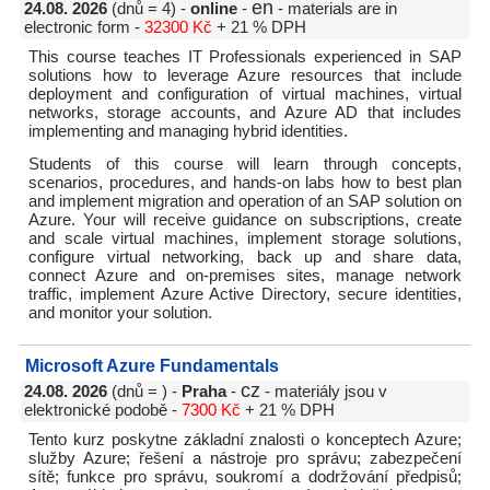
en
24.08. 2026
(dnů = 4) -
online
-
- materials are in
electronic form -
32300 Kč
+ 21 % DPH
This course teaches IT Professionals experienced in SAP
solutions how to leverage Azure resources that include
deployment and configuration of virtual machines, virtual
networks, storage accounts, and Azure AD that includes
implementing and managing hybrid identities.
Students of this course will learn through concepts,
scenarios, procedures, and hands-on labs how to best plan
and implement migration and operation of an SAP solution on
Azure. Your will receive guidance on subscriptions, create
and scale virtual machines, implement storage solutions,
configure virtual networking, back up and share data,
connect Azure and on-premises sites, manage network
traffic, implement Azure Active Directory, secure identities,
and monitor your solution.
Microsoft Azure Fundamentals
cz
24.08. 2026
(dnů = ) -
Praha
-
- materiály jsou v
elektronické podobě -
7300 Kč
+ 21 % DPH
Tento kurz poskytne základní znalosti o konceptech Azure;
služby Azure; řešení a nástroje pro správu; zabezpečení
sítě; funkce pro správu, soukromí a dodržování předpisů;