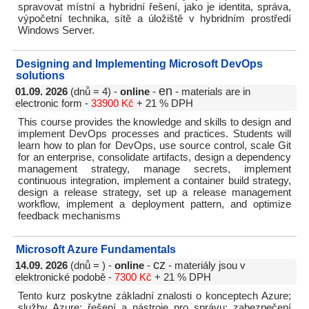
spravovat místní a hybridní řešení, jako je identita, správa,
výpočetní technika, sítě a úložiště v hybridním prostředí
Windows Server.
Designing and Implementing Microsoft DevOps
solutions
en
01.09. 2026
(dnů = 4) -
online
-
- materials are in
electronic form -
33900 Kč
+ 21 % DPH
This course provides the knowledge and skills to design and
implement DevOps processes and practices. Students will
learn how to plan for DevOps, use source control, scale Git
for an enterprise, consolidate artifacts, design a dependency
management strategy, manage secrets, implement
continuous integration, implement a container build strategy,
design a release strategy, set up a release management
workflow, implement a deployment pattern, and optimize
feedback mechanisms
Microsoft Azure Fundamentals
cz
14.09. 2026
(dnů = ) -
online
-
- materiály jsou v
elektronické podobě -
7300 Kč
+ 21 % DPH
Tento kurz poskytne základní znalosti o konceptech Azure;
služby Azure; řešení a nástroje pro správu; zabezpečení