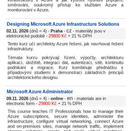
infrastrukturu v Azure a jak vytvořit hybridní připojení,
směrování, soukromý přístup ke službám Azure a
monitorování v Azure.
Designing Microsoft Azure Infrastructure Solutions
cz
02.11. 2026
(dnů = 4) -
Praha
-
- materiály jsou v
elektronické podobě -
29800 Kč
+ 21 % DPH
Tento kurz učí architekty Azure řešení, jak navrhovat řešení
infrastruktury.
Témata kurzu pokrývají řízení, výpočty, architekturu
aplikací, úložiště, integraci dat, autentizaci, sítě, kontinuitu
podnikání a migrace. Kurz kombinuje přednášku s
případovými studiemi k demonstraci základních principů
architektonického designu.
Microsoft Azure Administrator
en
09.11. 2026
(dnů = 4) -
online
-
- materials are in
electronic form -
29800 Kč
+ 21 % DPH
This course teaches IT Professionals how to manage their
Azure subscriptions, secure identities, administer the
infrastructure, configure virtual networking, connect Azure
and on-premises sites, manage network traffic, implement