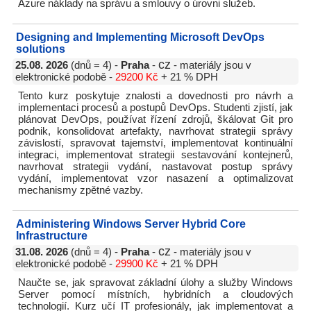
Azure náklady na správu a smlouvy o úrovni služeb.
Designing and Implementing Microsoft DevOps
solutions
cz
25.08. 2026
(dnů = 4) -
Praha
-
- materiály jsou v
elektronické podobě -
29200 Kč
+ 21 % DPH
Tento kurz poskytuje znalosti a dovednosti pro návrh a
implementaci procesů a postupů DevOps. Studenti zjistí, jak
plánovat DevOps, používat řízení zdrojů, škálovat Git pro
podnik, konsolidovat artefakty, navrhovat strategii správy
závislostí, spravovat tajemství, implementovat kontinuální
integraci, implementovat strategii sestavování kontejnerů,
navrhovat strategii vydání, nastavovat postup správy
vydání, implementovat vzor nasazení a optimalizovat
mechanismy zpětné vazby.
Administering Windows Server Hybrid Core
Infrastructure
cz
31.08. 2026
(dnů = 4) -
Praha
-
- materiály jsou v
elektronické podobě -
29900 Kč
+ 21 % DPH
Naučte se, jak spravovat základní úlohy a služby Windows
Server pomocí místních, hybridních a cloudových
technologií. Kurz učí IT profesionály, jak implementovat a