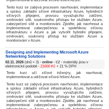
implementovat a udržovat síťová řešení Azure.
Tento kurz se zabývá procesem navrhování, implementace
a správy základní síťové infrastruktury Azure, hybridních
síťových připojení, provozu vyvažujícího zatížení,
směrování sítě, soukromého přístupu ke službám Azure,
zabezpečení sítě a monitorování. Zjistěte, jak navrhnout a
implementovat zabezpečenou a spolehlivou síťovou
infrastrukturu v Azure a jak vytvořit hybridní připojení,
směrování, soukromý přístup ke službám Azure a
monitorování v Azure.
Designing and Implementing Microsoft Azure
Networking Solutions
cz
02.11. 2026
(dnů = 3) -
online
-
- materiály jsou v
elektronické podobě -
21600 Kč
+ 21 % DPH
Tento kurz učí síťové inženýry, jak navrhovat,
implementovat a udržovat síťová řešení Azure.
Tento kurz se zabývá procesem navrhování, implementace
a správy základní síťové infrastruktury Azure, hybridních
síťových připojení, provozu vyvažujícího zatížení,
směrování sítě, soukromého přístupu ke službám Azure,
zabezpečení sítě a monitorování. Zjistěte, jak navrhnout a
implementovat zabezpečenou a spolehlivou síťovou