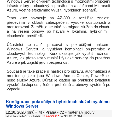
Windows Server on-prem technologií s možnostmi propojení
infrastruktury s cloudovým prostředím a službami Microsoft
Azure, včetně efektivního využití hybridních scénářů.
Tento kurz navazuje na AZ-800 a rozšiřuje znalosti
především v oblasti zabezpečení, vysoké dostupnosti a
monitorování. Zaměřuje se také na migraci služeb do cloudu
a na řešení obnovy po havárii v lokálním, hybridním i
cloudovém prostředí.
Účastníci se naučí pracovat s pokročilými funkcemi
Windows Serveru a využívat kombinaci on-premise a
cloudových technologií. Kurz ukazuje, jak využít možnosti
Azure, jak přesouvat virtuální i fyzické servery do prostředí
Azure a jak zajistit jejich bezpečnost.
Součástí je také práce s nástroji pro správu, automatizaci a
monitoring, jako jsou Windows Admin Center, PowerShell
nebo služby Azure. Důraz je kladen na praktické zvládnutí
vysoké dostupnosti, řešení problémů a obnovy systémů po
výpadku.
Konfigurace pokročilých hybridních služeb systému
Windows Server
cz
12.10. 2026
(dnů = 4) -
Praha
-
- materiály jsou v
elektronické podobě -
29900 Kč
+ 21 % DPH