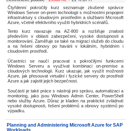
Čtyřdenní pokročilý kurz seznamuje zkušené správce
Windows Server on-prem technologií s možnostmi propojení
infrastruktury s cloudovým prostředím a službami Microsoft
Azure, včetně efektivního využití hybridních scénářů.
Tento kurz navazuje na AZ-800 a rozšiřuje znalosti
především v oblasti zabezpečení, vysoké dostupnosti a
monitorování. Zaměřuje se také na migraci služeb do cloudu
a na řešení obnovy po havárii v lokálním, hybridním i
cloudovém prostředí.
Účastníci se naučí pracovat s pokročilými funkcemi
Windows Serveru a využívat kombinaci on-premise a
cloudových technologií. Kurz ukazuje, jak využít možnosti
Azure, jak přesouvat virtuální i fyzické servery do prostředí
Azure a jak zajistit jejich bezpečnost.
Součástí je také práce s nástroji pro správu, automatizaci a
monitoring, jako jsou Windows Admin Center, PowerShell
nebo služby Azure. Důraz je kladen na praktické zvládnutí
vysoké dostupnosti, řešení problémů a obnovy systémů po
výpadku.
Planning and Administering Microsoft Azure for SAP
Workloads