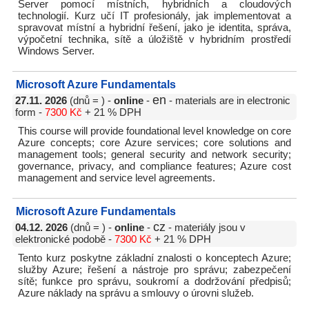
Server pomocí místních, hybridních a cloudových
technologií. Kurz učí IT profesionály, jak implementovat a
spravovat místní a hybridní řešení, jako je identita, správa,
výpočetní technika, sítě a úložiště v hybridním prostředí
Windows Server.
Microsoft Azure Fundamentals
en
27.11. 2026
(dnů = ) -
online
-
- materials are in electronic
form -
7300 Kč
+ 21 % DPH
This course will provide foundational level knowledge on core
Azure concepts; core Azure services; core solutions and
management tools; general security and network security;
governance, privacy, and compliance features; Azure cost
management and service level agreements.
Microsoft Azure Fundamentals
cz
04.12. 2026
(dnů = ) -
online
-
- materiály jsou v
elektronické podobě -
7300 Kč
+ 21 % DPH
Tento kurz poskytne základní znalosti o konceptech Azure;
služby Azure; řešení a nástroje pro správu; zabezpečení
sítě; funkce pro správu, soukromí a dodržování předpisů;
Azure náklady na správu a smlouvy o úrovni služeb.