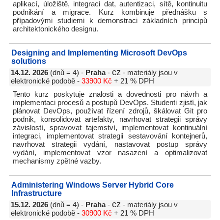
aplikací, úložiště, integraci dat, autentizaci, sítě, kontinuitu
podnikání a migrace. Kurz kombinuje přednášku s
případovými studiemi k demonstraci základních principů
architektonického designu.
Designing and Implementing Microsoft DevOps
solutions
cz
14.12. 2026
(dnů = 4) -
Praha
-
- materiály jsou v
elektronické podobě -
33900 Kč
+ 21 % DPH
Tento kurz poskytuje znalosti a dovednosti pro návrh a
implementaci procesů a postupů DevOps. Studenti zjistí, jak
plánovat DevOps, používat řízení zdrojů, škálovat Git pro
podnik, konsolidovat artefakty, navrhovat strategii správy
závislostí, spravovat tajemství, implementovat kontinuální
integraci, implementovat strategii sestavování kontejnerů,
navrhovat strategii vydání, nastavovat postup správy
vydání, implementovat vzor nasazení a optimalizovat
mechanismy zpětné vazby.
Administering Windows Server Hybrid Core
Infrastructure
cz
15.12. 2026
(dnů = 4) -
Praha
-
- materiály jsou v
elektronické podobě -
30900 Kč
+ 21 % DPH