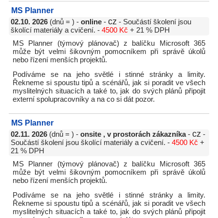
MS Planner
cz
02.10. 2026
(dnů = ) -
online
-
- Součástí školení jsou
školící materiály a cvičení. -
4500 Kč
+ 21 % DPH
MS Planner (týmový plánovač) z balíčku Microsoft 365
může být velmi šikovným pomocníkem při správě úkolů
nebo řízení menších projektů.
Podíváme se na jeho světlé i stinné stránky a limity.
Řekneme si spoustu tipů a scénářů, jak si poradit ve všech
myslitelných situacích a také to, jak do svých plánů připojit
externí spolupracovníky a na co si dát pozor.
MS Planner
cz
02.11. 2026
(dnů = ) -
onsite , v prostorách zákazníka
-
-
Součástí školení jsou školící materiály a cvičení. -
4500 Kč
+
21 % DPH
MS Planner (týmový plánovač) z balíčku Microsoft 365
může být velmi šikovným pomocníkem při správě úkolů
nebo řízení menších projektů.
Podíváme se na jeho světlé i stinné stránky a limity.
Řekneme si spoustu tipů a scénářů, jak si poradit ve všech
myslitelných situacích a také to, jak do svých plánů připojit