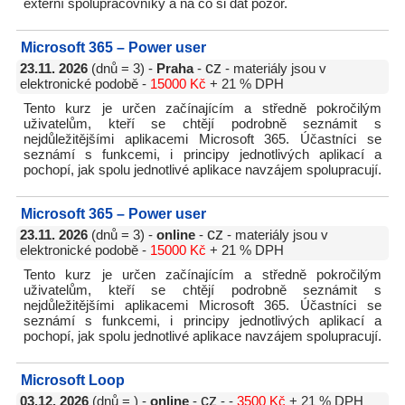
externí spolupracovníky a na co si dát pozor.
Microsoft 365 – Power user
cz
23.11. 2026
(dnů = 3) -
Praha
-
- materiály jsou v
elektronické podobě -
15000 Kč
+ 21 % DPH
Tento kurz je určen začínajícím a středně pokročilým
uživatelům, kteří se chtějí podrobně seznámit s
nejdůležitějšími aplikacemi Microsoft 365. Účastníci se
seznámí s funkcemi, i principy jednotlivých aplikací a
pochopí, jak spolu jednotlivé aplikace navzájem spolupracují.
Microsoft 365 – Power user
cz
23.11. 2026
(dnů = 3) -
online
-
- materiály jsou v
elektronické podobě -
15000 Kč
+ 21 % DPH
Tento kurz je určen začínajícím a středně pokročilým
uživatelům, kteří se chtějí podrobně seznámit s
nejdůležitějšími aplikacemi Microsoft 365. Účastníci se
seznámí s funkcemi, i principy jednotlivých aplikací a
pochopí, jak spolu jednotlivé aplikace navzájem spolupracují.
Microsoft Loop
cz
03.12. 2026
(dnů = ) -
online
-
- -
3500 Kč
+ 21 % DPH