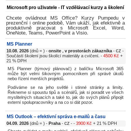
Microsoft pro uživatele - IT vzdělávací kurzy a školení
Chcete ovládnout MS Office? Kurzy Pumpedu v
prezenční i online podobě, Vám ukáží, jak efektivně a
produktivně pracovat s Microsoft Excel, Word,
OneNote, Teams, PowerPoint a Visio.
MS Planner
cz
10.08. 2026
(dnů = ) -
onsite , v prostorách zákazníka
-
-
Součástí školení jsou školící materiály a cvičení. -
4500 Kč
+
21 % DPH
MS Planner (týmový plánovač) z balíčku Microsoft 365
může být velmi šikovným pomocníkem při správě úkolů
nebo řízení menších projektů.
Podíváme se na jeho světlé i stinné stránky a limity.
Řekneme si spoustu tipů a scénářů, jak si poradit ve všech
myslitelných situacích a také to, jak do svých plánů připojit
externí spolupracovníky a na co si dát pozor.
MS Outlook – efektivní správa e-mailů a času
cz
04.09. 2026
(dnů = ) -
Praha
-
- -
3900 Kč
+ 21 % DPH