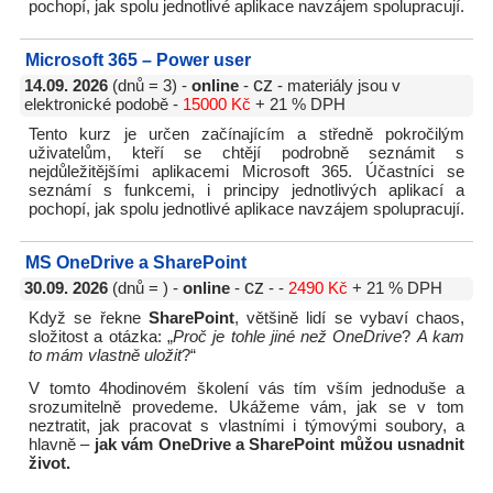
pochopí, jak spolu jednotlivé aplikace navzájem spolupracují.
Microsoft 365 – Power user
cz
14.09. 2026
(dnů = 3) -
online
-
- materiály jsou v
elektronické podobě -
15000 Kč
+ 21 % DPH
Tento kurz je určen začínajícím a středně pokročilým
uživatelům, kteří se chtějí podrobně seznámit s
nejdůležitějšími aplikacemi Microsoft 365. Účastníci se
seznámí s funkcemi, i principy jednotlivých aplikací a
pochopí, jak spolu jednotlivé aplikace navzájem spolupracují.
MS OneDrive a SharePoint
cz
30.09. 2026
(dnů = ) -
online
-
- -
2490 Kč
+ 21 % DPH
Když se řekne
SharePoint
, většině lidí se vybaví chaos,
složitost a otázka: „
Proč je tohle jiné než OneDrive
?
A kam
to mám vlastně uložit
?“
V tomto 4hodinovém školení vás tím vším jednoduše a
srozumitelně provedeme. Ukážeme vám, jak se v tom
neztratit, jak pracovat s vlastními i týmovými soubory, a
hlavně –
jak vám OneDrive a SharePoint můžou usnadnit
život.