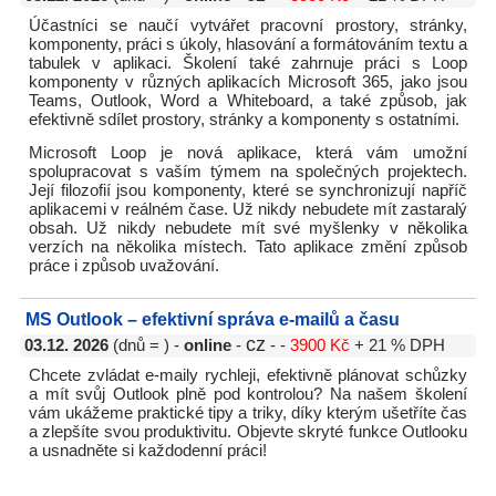
Účastníci se naučí vytvářet pracovní prostory, stránky,
komponenty, práci s úkoly, hlasování a formátováním textu a
tabulek v aplikaci. Školení také zahrnuje práci s Loop
komponenty v různých aplikacích Microsoft 365, jako jsou
Teams, Outlook, Word a Whiteboard, a také způsob, jak
efektivně sdílet prostory, stránky a komponenty s ostatními.
Microsoft Loop je nová aplikace, která vám umožní
spolupracovat s vaším týmem na společných projektech.
Její filozofií jsou komponenty, které se synchronizují napříč
aplikacemi v reálném čase. Už nikdy nebudete mít zastaralý
obsah. Už nikdy nebudete mít své myšlenky v několika
verzích na několika místech. Tato aplikace změní způsob
práce i způsob uvažování.
MS Outlook – efektivní správa e-mailů a času
cz
03.12. 2026
(dnů = ) -
online
-
- -
3900 Kč
+ 21 % DPH
Chcete zvládat e-maily rychleji, efektivně plánovat schůzky
a mít svůj Outlook plně pod kontrolou? Na našem školení
vám ukážeme praktické tipy a triky, díky kterým ušetříte čas
a zlepšíte svou produktivitu. Objevte skryté funkce Outlooku
a usnadněte si každodenní práci!