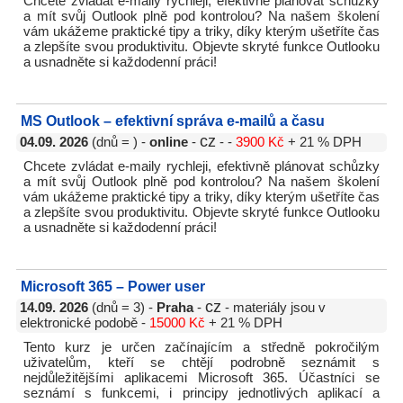
Chcete zvládat e-maily rychleji, efektivně plánovat schůzky
a mít svůj Outlook plně pod kontrolou? Na našem školení
vám ukážeme praktické tipy a triky, díky kterým ušetříte čas
a zlepšíte svou produktivitu. Objevte skryté funkce Outlooku
a usnadněte si každodenní práci!
MS Outlook – efektivní správa e-mailů a času
cz
04.09. 2026
(dnů = ) -
online
-
- -
3900 Kč
+ 21 % DPH
Chcete zvládat e-maily rychleji, efektivně plánovat schůzky
a mít svůj Outlook plně pod kontrolou? Na našem školení
vám ukážeme praktické tipy a triky, díky kterým ušetříte čas
a zlepšíte svou produktivitu. Objevte skryté funkce Outlooku
a usnadněte si každodenní práci!
Microsoft 365 – Power user
cz
14.09. 2026
(dnů = 3) -
Praha
-
- materiály jsou v
elektronické podobě -
15000 Kč
+ 21 % DPH
Tento kurz je určen začínajícím a středně pokročilým
uživatelům, kteří se chtějí podrobně seznámit s
nejdůležitějšími aplikacemi Microsoft 365. Účastníci se
seznámí s funkcemi, i principy jednotlivých aplikací a