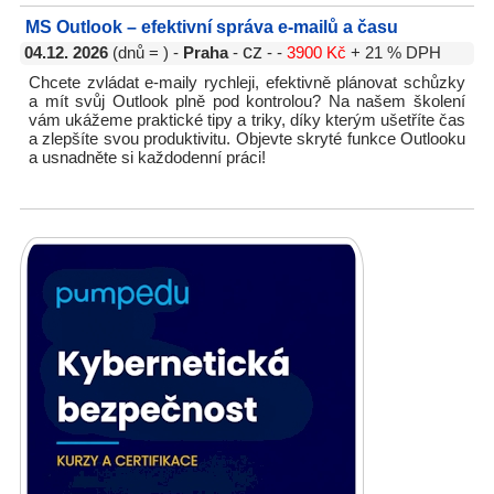
MS Outlook – efektivní správa e-mailů a času
cz
04.12. 2026
(dnů = ) -
Praha
-
- -
3900 Kč
+ 21 % DPH
Chcete zvládat e-maily rychleji, efektivně plánovat schůzky
a mít svůj Outlook plně pod kontrolou? Na našem školení
vám ukážeme praktické tipy a triky, díky kterým ušetříte čas
a zlepšíte svou produktivitu. Objevte skryté funkce Outlooku
a usnadněte si každodenní práci!