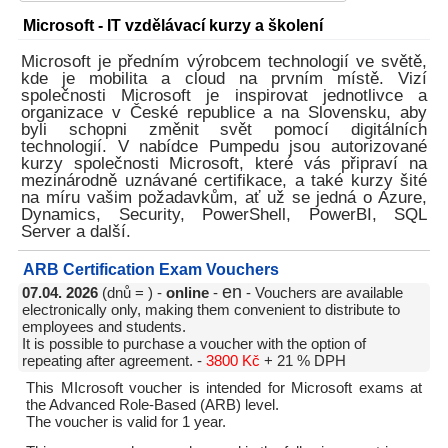
Microsoft - IT vzdělávací kurzy a školení
Microsoft je předním výrobcem technologií ve světě,
kde je mobilita a cloud na prvním místě. Vizí
společnosti Microsoft je inspirovat jednotlivce a
organizace v České republice a na Slovensku, aby
byli schopni změnit svět pomocí digitálních
technologií. V nabídce Pumpedu jsou autorizované
kurzy společnosti Microsoft, které vás připraví na
mezinárodně uznávané certifikace, a také kurzy šité
na míru vašim požadavkům, ať už se jedná o Azure,
Dynamics, Security, PowerShell, PowerBI, SQL
Server a další.
ARB Certification Exam Vouchers
en
07.04. 2026
(dnů = ) -
online
-
- Vouchers are available
electronically only, making them convenient to distribute to
employees and students.
It is possible to purchase a voucher with the option of
repeating after agreement. -
3800 Kč
+ 21 % DPH
This MIcrosoft voucher is intended for Microsoft exams at
the Advanced Role-Based (ARB) level.
The voucher is valid for 1 year.