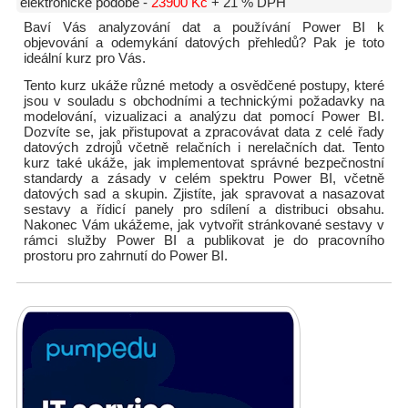
elektronické podobě -
23900 Kč
+ 21 % DPH
Baví Vás analyzování dat a používání Power BI k
objevování a odemykání datových přehledů? Pak je toto
ideální kurz pro Vás.
Tento kurz ukáže různé metody a osvědčené postupy, které
jsou v souladu s obchodními a technickými požadavky na
modelování, vizualizaci a analýzu dat pomocí Power BI.
Dozvíte se, jak přistupovat a zpracovávat data z celé řady
datových zdrojů včetně relačních i nerelačních dat. Tento
kurz také ukáže, jak implementovat správné bezpečnostní
standardy a zásady v celém spektru Power BI, včetně
datových sad a skupin. Zjistíte, jak spravovat a nasazovat
sestavy a řídicí panely pro sdílení a distribuci obsahu.
Nakonec Vám ukážeme, jak vytvořit stránkované sestavy v
rámci služby Power BI a publikovat je do pracovního
prostoru pro zahrnutí do Power BI.