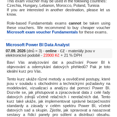
This exam voucher may be used in the following countries:
Czechia, Hungary, Lebanon, Morocco, Poland, Tunisia
If you are interested in another destination, please let us
know.
Role-based Fundamentals exams
cannot
be taken using
these vouchers. We recommend to buy cheaper voucher
Microsoft exam voucher Fundamentals
for these exams.
Microsoft Power BI Data Analyst
cz
07.09. 2026
(dnů = 3) -
online
-
- materiály jsou v
elektronické podobě -
23900 Kč
+ 21 % DPH
Baví Vás analyzování dat a používání Power BI k
objevování a odemykání datových přehledů? Pak je toto
ideální kurz pro Vás.
Tento kurz ukáže různé metody a osvědčené postupy, které
jsou v souladu s obchodními a technickými požadavky na
modelování, vizualizaci a analýzu dat pomocí Power BI.
Dozvíte se, jak přistupovat a zpracovávat data z celé řady
datových zdrojů včetně relačních i nerelačních dat. Tento
kurz také ukáže, jak implementovat správné bezpečnostní
standardy a zásady v celém spektru Power BI, včetně
datových sad a skupin. Zjistíte, jak spravovat a nasazovat
sestavy a řídicí panely pro sdílení a distribuci obsahu.