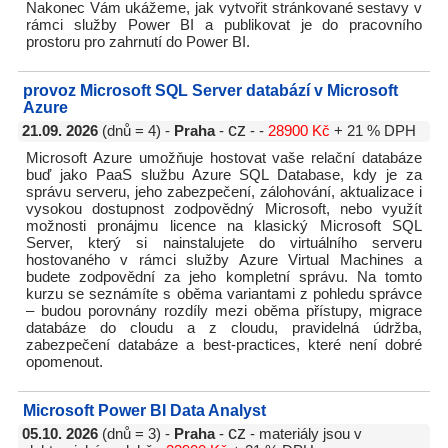
Nakonec Vám ukážeme, jak vytvořit stránkované sestavy v
rámci služby Power BI a publikovat je do pracovního
prostoru pro zahrnutí do Power BI.
provoz Microsoft SQL Server databází v Microsoft
Azure
cz
21.09. 2026
(dnů = 4) -
Praha
-
- -
28900 Kč
+ 21 % DPH
Microsoft Azure umožňuje hostovat vaše relační databáze
buď jako PaaS službu Azure SQL Database, kdy je za
správu serveru, jeho zabezpečení, zálohování, aktualizace i
vysokou dostupnost zodpovědný Microsoft, nebo využít
možnosti pronájmu licence na klasický Microsoft SQL
Server, který si nainstalujete do virtuálního serveru
hostovaného v rámci služby Azure Virtual Machines a
budete zodpovědní za jeho kompletní správu. Na tomto
kurzu se seznámíte s oběma variantami z pohledu správce
– budou porovnány rozdíly mezi oběma přístupy, migrace
databáze do cloudu a z cloudu, pravidelná údržba,
zabezpečení databáze a best-practices, které není dobré
opomenout.
Microsoft Power BI Data Analyst
cz
05.10. 2026
(dnů = 3) -
Praha
-
- materiály jsou v