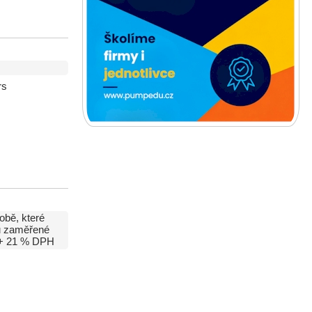
rs
obě, které
ou zaměřené
+ 21 % DPH