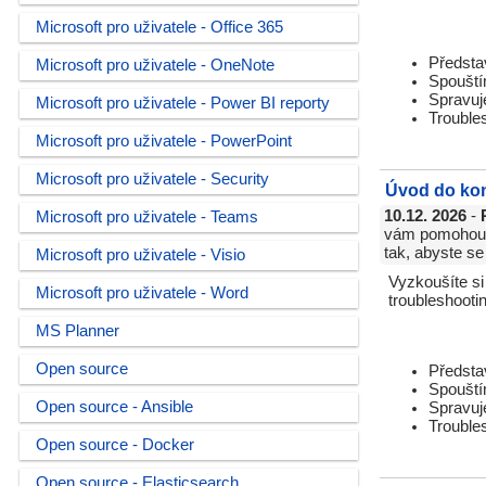
Microsoft pro uživatele - Office 365
Představ
Microsoft pro uživatele - OneNote
Spouštím
Spravuje
Microsoft pro uživatele - Power BI reporty
Troubles
Microsoft pro uživatele - PowerPoint
Microsoft pro uživatele - Security
Úvod do kon
10.12. 2026
-
Microsoft pro uživatele - Teams
vám pomohou u
tak, abyste se
Microsoft pro uživatele - Visio
Vyzkoušíte si
Microsoft pro uživatele - Word
troubleshooti
MS Planner
Open source
Představ
Spouštím
Open source - Ansible
Spravuje
Troubles
Open source - Docker
Open source - Elasticsearch