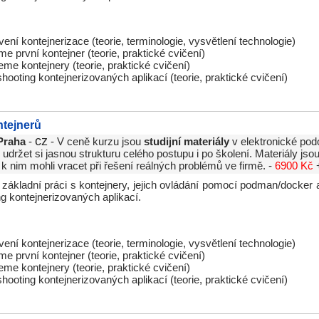
ení kontejnerizace (teorie, terminologie, vysvětlení technologie)
e první kontejner (teorie, praktické cvičení)
me kontejnery (teorie, praktické cvičení)
hooting kontejnerizovaných aplikací (teorie, praktické cvičení)
tejnerů
cz
Praha
-
- V ceně kurzu jsou
studijní materiály
v elektronické pod
držet si jasnou strukturu celého postupu i po školení. Materiály js
 k nim mohli vracet při řešení reálných problémů ve firmě. -
6900 Kč
 základní práci s kontejnery, jejich ovládání pomocí podman/docke
ng kontejnerizovaných aplikací.
ení kontejnerizace (teorie, terminologie, vysvětlení technologie)
e první kontejner (teorie, praktické cvičení)
me kontejnery (teorie, praktické cvičení)
hooting kontejnerizovaných aplikací (teorie, praktické cvičení)