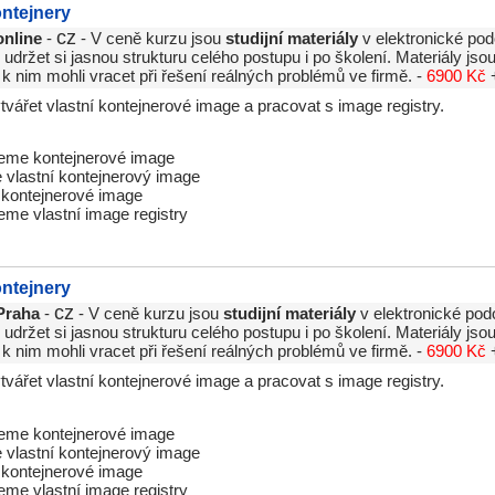
ontejnery
cz
online
-
- V ceně kurzu jsou
studijní materiály
v elektronické pod
držet si jasnou strukturu celého postupu i po školení. Materiály js
 k nim mohli vracet při řešení reálných problémů ve firmě. -
6900 Kč
tvářet vlastní kontejnerové image a pracovat s image registry.
eme kontejnerové image
 vlastní kontejnerový image
 kontejnerové image
eme vlastní image registry
ontejnery
cz
Praha
-
- V ceně kurzu jsou
studijní materiály
v elektronické pod
držet si jasnou strukturu celého postupu i po školení. Materiály js
 k nim mohli vracet při řešení reálných problémů ve firmě. -
6900 Kč
tvářet vlastní kontejnerové image a pracovat s image registry.
eme kontejnerové image
 vlastní kontejnerový image
 kontejnerové image
eme vlastní image registry