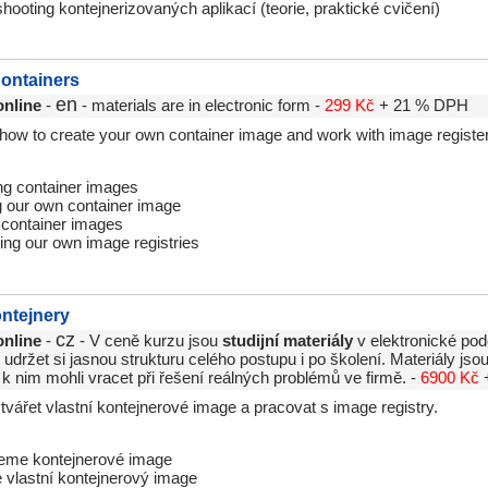
hooting kontejnerizovaných aplikací (teorie, praktické cvičení)
ontainers
en
online
-
- materials are in electronic form -
299 Kč
+ 21 % DPH
n how to create your own container image and work with image registe
g container images
g our own container image
 container images
ng our own image registries
ontejnery
cz
online
-
- V ceně kurzu jsou
studijní materiály
v elektronické pod
držet si jasnou strukturu celého postupu i po školení. Materiály js
 k nim mohli vracet při řešení reálných problémů ve firmě. -
6900 Kč
tvářet vlastní kontejnerové image a pracovat s image registry.
eme kontejnerové image
 vlastní kontejnerový image