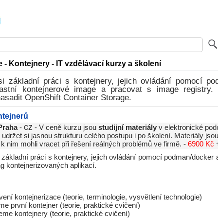
- Kontejnery - IT vzdělávací kurzy a školení
si základní práci s kontejnery, jejich ovládání pomocí po
lastní kontejnerové image a pracovat s image registry. 
asadit OpenShift Container Storage.
tejnerů
cz
Praha
-
- V ceně kurzu jsou
studijní materiály
v elektronické pod
držet si jasnou strukturu celého postupu i po školení. Materiály js
 k nim mohli vracet při řešení reálných problémů ve firmě. -
6900 Kč
 základní práci s kontejnery, jejich ovládání pomocí podman/docke
ng kontejnerizovaných aplikací.
ení kontejnerizace (teorie, terminologie, vysvětlení technologie)
e první kontejner (teorie, praktické cvičení)
me kontejnery (teorie, praktické cvičení)