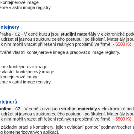
 kontejnerové image
eme vlastní image registry
ontejnery
cz
Praha
-
- V ceně kurzu jsou
studijní materiály
v elektronické pod
držet si jasnou strukturu celého postupu i po školení. Materiály js
 k nim mohli vracet při řešení reálných problémů ve firmě. -
6900 Kč
tvářet vlastní kontejnerové image a pracovat s image registry.
eme kontejnerové image
 vlastní kontejnerový image
 kontejnerové image
eme vlastní image registry
tejnerů
cz
online
-
- V ceně kurzu jsou
studijní materiály
v elektronické pod
držet si jasnou strukturu celého postupu i po školení. Materiály js
 k nim mohli vracet při řešení reálných problémů ve firmě. -
6900 Kč
 základní práci s kontejnery, jejich ovládání pomocí podman/docke
ng kontejnerizovaných aplikací.