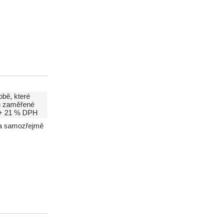
obě, které
ou zaměřené
+ 21 % DPH
r a samozřejmě