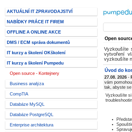
AKTUÁLNÍ IT ZPRAVODAJSTVÍ
NABÍDKY PRÁCE IT FIREM
OFFLINE A ONLINE AKCE
Open source 
DMS / ECM správa dokumentů
Vyzkoušíte 
IT kurzy a školení OKškolení
vytvoření v
vyzkoušíte n
IT kurzy a školení Pumpedu
Úvod do kon
Open source - Kontejnery
27.08. 2026
-
vám pomohou u
Business analýza
tak, abyste se
CompTIA
Vyzkoušíte si
troubleshooti
Databáze MySQL
Databáze PostgreSQL
Představ
Spouštím
Enterprise architektura
Spravuje