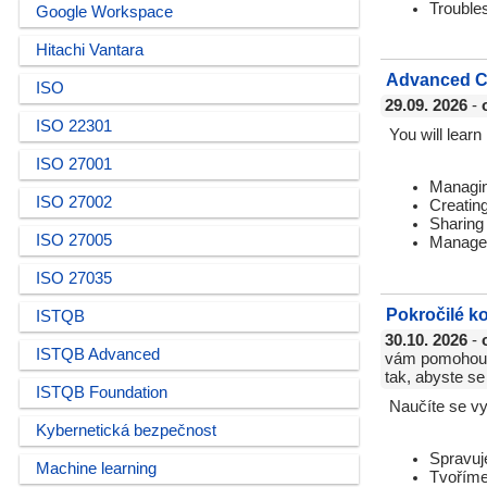
Troubles
Google Workspace
Hitachi Vantara
Advanced C
ISO
29.09. 2026
-
ISO 22301
You will lear
ISO 27001
Managin
ISO 27002
Creatin
Sharing
ISO 27005
Managei
ISO 27035
Pokročilé k
ISTQB
30.10. 2026
-
ISTQB Advanced
vám pomohou u
tak, abyste se
ISTQB Foundation
Naučíte se vy
Kybernetická bezpečnost
Spravuj
Machine learning
Tvoříme