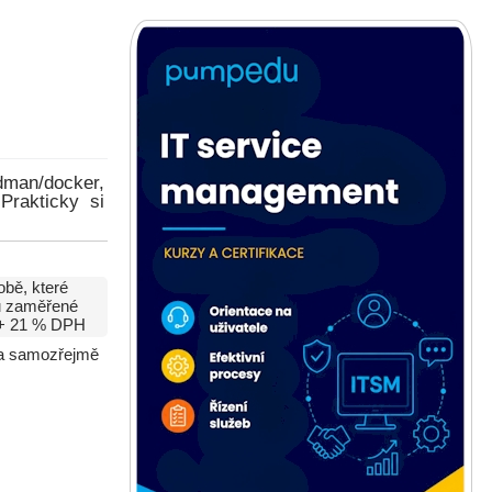
dman/docker,
Prakticky si
obě, které
ou zaměřené
+ 21 % DPH
r a samozřejmě