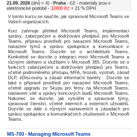
cz
21.09. 2026
(dnů = 4) -
Praha
-
- materiály jsou v
elektronické podobě -
32800 Kč
+ 21 % DPH
V tomto kurzu se naučíte, jak spravovat Microsoft Teams ve
Vašich organizacích.
Kurz zahrnuje přehled Microsoft Teams, implementaci
správy, zabezpečení a dodržování předpisů pro Microsoft
Teams, přípravu prostředí pro nasazení Microsoft Teams,
nasazení týmů a správu spolupráce a komunikace v
Microsoft Teams. Dozvíte se o architektuře Teams.
Konkrétně se dozvíte o integraci mezi Microsoft Teams a
různými úlohami a službami v Microsoft 365. Dozvíte se o
funkcích zabezpečení a dodržování předpisů pro Teams,
včetně podmíněného přístupu, MFA, hrozeb, výstrah, zásad
DLP, eDiscovery a zásad informační bariéry . Dozvíte se
také o přípravě prostředí pro nasazení Microsoft Teams,
včetně upgradu ze Skypu pro firmy na Microsoft Teams,
nastavení sítě a správy koncových bodů Microsoft Teams.
Nakonec se dozvíte, jak vytvářet a spravovat týmy,
spravovat členství, včetně interních a externích uživatelů.
Dozvíte se dále o různých nastaveních a zásadách pro
správu spolupráce a komunikačních zkušeností v Microsoft
Teams.
MS-700 - Managing Microsoft Teams