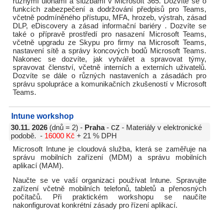
různými úlohami a službami v Microsoft 365. Dozvíte se o
funkcích zabezpečení a dodržování předpisů pro Teams,
včetně podmíněného přístupu, MFA, hrozeb, výstrah, zásad
DLP, eDiscovery a zásad informační bariéry . Dozvíte se
také o přípravě prostředí pro nasazení Microsoft Teams,
včetně upgradu ze Skypu pro firmy na Microsoft Teams,
nastavení sítě a správy koncových bodů Microsoft Teams.
Nakonec se dozvíte, jak vytvářet a spravovat týmy,
spravovat členství, včetně interních a externích uživatelů.
Dozvíte se dále o různých nastaveních a zásadách pro
správu spolupráce a komunikačních zkušeností v Microsoft
Teams.
Intune workshop
cz
30.11. 2026
(dnů = 2) -
Praha
-
- Materiály v elektronické
podobě. -
16000 Kč
+ 21 % DPH
Microsoft Intune je cloudová služba, která se zaměřuje na
správu mobilních zařízení (MDM) a správu mobilních
aplikací (MAM).
Naučte se ve vaší organizaci používat Intune. Spravujte
zařízení včetně mobilních telefonů, tabletů a přenosných
počítačů. Při praktickém workshopu se naučíte
nakonfigurovat konkrétní zásady pro řízení aplikací.