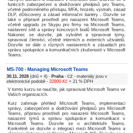
funkcích zabezpečení a dodržování předpisů pro Teams,
včetně podmíněného přístupu, MFA, hrozeb, výstrah, zásad
DLP, eDiscovery a zásad informační bariéry . Dozvíte se
také o přípravě prostředí pro nasazení Microsoft Teams,
včetně upgradu ze Skypu pro firmy na Microsoft Teams,
nastavení sítě a správy koncových bodů Microsoft Teams.
Nakonec se dozvíte, jak vytvářet a spravovat týmy,
spravovat členství, včetně interních a externích uživatelů.
Dozvíte se dále o různých nastaveních a zásadách pro
správu spolupráce a komunikačních zkušeností v Microsoft
Teams.
MS-700 - Managing Microsoft Teams
cz
30.11. 2026
(dnů = 4) -
Praha
-
- materiály jsou v
elektronické podobě -
32800 Kč
+ 21 % DPH
V tomto kurzu se naučíte, jak spravovat Microsoft Teams ve
Vašich organizacích.
Kurz zahrnuje přehled Microsoft Teams, implementaci
správy, zabezpečení a dodržování předpisů pro Microsoft
Teams, přípravu prostředí pro nasazení Microsoft Teams,
nasazení týmů a správu spolupráce a komunikace v
Microsoft Teams. Dozvíte se o architektuře Teams.
Konkrétně se dozvíte o integraci mezi Microsoft Teams a