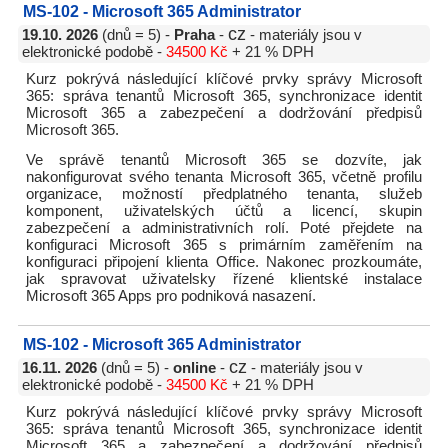
MS-102 - Microsoft 365 Administrator
cz
19.10. 2026
(dnů = 5) -
Praha
-
- materiály jsou v
elektronické podobě -
34500 Kč
+ 21 % DPH
Kurz pokrývá následující klíčové prvky správy Microsoft
365: správa tenantů Microsoft 365, synchronizace identit
Microsoft 365 a zabezpečení a dodržování předpisů
Microsoft 365.
Ve správě tenantů Microsoft 365 se dozvíte, jak
nakonfigurovat svého tenanta Microsoft 365, včetně profilu
organizace, možností předplatného tenanta, služeb
komponent, uživatelských účtů a licencí, skupin
zabezpečení a administrativních rolí. Poté přejdete na
konfiguraci Microsoft 365 s primárním zaměřením na
konfiguraci připojení klienta Office. Nakonec prozkoumáte,
jak spravovat uživatelsky řízené klientské instalace
Microsoft 365 Apps pro podniková nasazení.
MS-102 - Microsoft 365 Administrator
cz
16.11. 2026
(dnů = 5) -
online
-
- materiály jsou v
elektronické podobě -
34500 Kč
+ 21 % DPH
Kurz pokrývá následující klíčové prvky správy Microsoft
365: správa tenantů Microsoft 365, synchronizace identit
Microsoft 365 a zabezpečení a dodržování předpisů