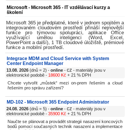
Microsoft - Microsoft 365 - IT vzdělávací kurzy a
školení
Microsoft 365 je předplatné, které v jednom spojitém a
integrovaném cloudovém prostředí přináší nejnovější
funkce pro týmovou spolupráci, aplikace Office
využívající umělou inteligenci (Word, Excel,
PowerPoint a další), 1 TB cloudové úložiště, prémiové
funkce a mobilní prostředí.
Integrace MDM and Cloud Service with System
Center Endpoint Manager
cz
13.08. 2026
(dnů = 2) -
online
-
- materiály jsou v
elektronické podobě -
18600 Kč
+ 21 % DPH
Chcete vytvořit „můstek“ mezi on-prem řešením a cloud
řešením pro správu zařízení?
MD-102 - Microsoft 365 Endpoint Administrator
cz
24.08. 2026
(dnů = 5) -
online
-
- materiály jsou v
elektronické podobě -
35900 Kč
+ 21 % DPH
Naučte se plánovat a provádět strategii nasazení koncových
bodů pomocí současných technik nasazení a implementace