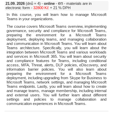
en
21.09. 2026
(dnů = 4) -
online
-
- materials are in
electronic form -
32800 Kč
+ 21 % DPH
In this course, you will learn how to manage Microsoft
Teams in your organizations.
The course covers Microsoft Teams overview, implementing
governance, security and compliance for Microsoft Teams,
preparing the environment for a Microsoft Teams
deployment, deploying teams, and managing collaboration
and communication in Microsoft Teams. You will learn about
Teams architecture. Specifically, you will learn about the
integration between Microsoft Teams and various workloads
and services in Microsoft 365. You will learn about security
and compliance features for Teams, including conditional
access, MFA, Threat, alerts, DLP policies, eDiscovery, and
information barrier policies. You will also learn about
preparing the environment for a Microsoft Teams
deployment, including upgrading from Skype for Business to
Microsoft Teams, network settings, and managing Microsoft
Teams endpoints. Lastly, you will learn about how to create
and manage teams, manage membership, including internal
and external users. You will further learn about different
settings and policies to manage collaboration and
communication experiences in Microsoft Teams.