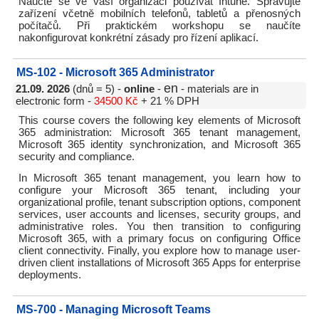
Naučte se ve vaší organizaci používat Intune. Spravujte
zařízení včetně mobilních telefonů, tabletů a přenosných
počítačů. Při praktickém workshopu se naučíte
nakonfigurovat konkrétní zásady pro řízení aplikací.
MS-102 - Microsoft 365 Administrator
en
21.09. 2026
(dnů = 5) -
online
-
- materials are in
electronic form -
34500 Kč
+ 21 % DPH
This course covers the following key elements of Microsoft
365 administration: Microsoft 365 tenant management,
Microsoft 365 identity synchronization, and Microsoft 365
security and compliance.
In Microsoft 365 tenant management, you learn how to
configure your Microsoft 365 tenant, including your
organizational profile, tenant subscription options, component
services, user accounts and licenses, security groups, and
administrative roles. You then transition to configuring
Microsoft 365, with a primary focus on configuring Office
client connectivity. Finally, you explore how to manage user-
driven client installations of Microsoft 365 Apps for enterprise
deployments.
MS-700 - Managing Microsoft Teams