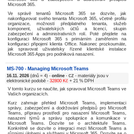
Microsoft 365.
Ve správě tenantů Microsoft 365 se dozvíte, jak
nakonfigurovat svého tenanta Microsoft 365, včetně profilu
organizace, možností předplatného tenanta, služeb
komponent, uživatelských účtů a licencí, skupin
zabezpečení a administrativních rolí. Poté přejdete na
konfiguraci Microsoft 365 s primárním zaměřením na
konfiguraci připojení klienta Office. Nakonec prozkoumáte,
jak spravovat uživatelsky řízené klientské instalace
Microsoft 365 Apps pro podniková nasazení.
MS-700 - Managing Microsoft Teams
cz
16.11. 2026
(dnů = 4) -
online
-
- materiály jsou v
elektronické podobě -
32800 Kč
+ 21 % DPH
V tomto kurzu se naučíte, jak spravovat Microsoft Teams ve
Vašich organizacích.
Kurz zahrnuje přehled Microsoft Teams, implementaci
správy, zabezpečení a dodržování předpisů pro Microsoft
Teams, přípravu prostředí pro nasazení Microsoft Teams,
nasazení týmů a správu spolupráce a komunikace v
Microsoft Teams. Dozvíte se o architektuře Teams.
Konkrétně se dozvíte o integraci mezi Microsoft Teams a
různými úlohami a službami v Microsoft 365. Dozvíte se o