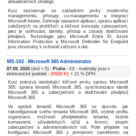
aktualizačních strategií.
Kurz seznamuje se základními prvky moderního
managementu, přístupy co-managementu a integrací
Microsoft Intune. Zahrnuje nasazení aplikací, správu aplikací
založených na prohlížeči a klíčové koncepty zabezpečení,
jako je ověřování, identity, přístup a zásady dodržování
předpisů. Technologie jako Microsoft Entra ID, Azure
Information Protection a Microsoft Defender for Endpoint
jsou zkoumány k ochraně zařízení a dat.
MS-102 - Microsoft 365 Administrator
cz
07.09. 2026
(dnů = 5) -
Praha
-
- materiály jsou v
elektronické podobě -
34500 Kč
+ 21 % DPH
Kurz pokrývá následující klíčové prvky správy Microsoft
365: správa tenantů Microsoft 365, synchronizace identit
Microsoft 365 a zabezpečení a dodržování předpisů
Microsoft 365.
Ve správě tenantů Microsoft 365 se dozvíte, jak
nakonfigurovat svého tenanta Microsoft 365, včetně profilu
organizace, možností předplatného tenanta, služeb
komponent, uživatelských účtů a licencí, skupin
zabezpečení a administrativních rolí. Poté přejdete na
konfiguraci Microsoft 365 s primárním zaměřením na